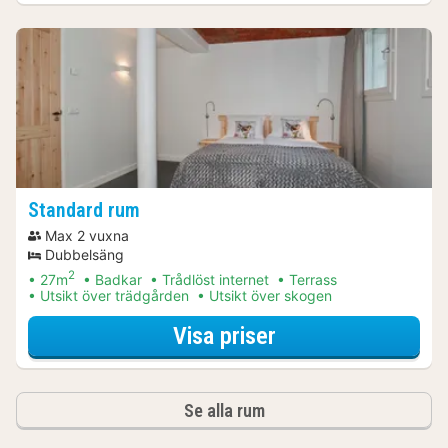
Standard rum
Max 2 vuxna
Dubbelsäng
2
27m
Badkar
Trådlöst internet
Terrass
Utsikt över trädgården
Utsikt över skogen
för Övernattning 
Visa priser
Se alla rum