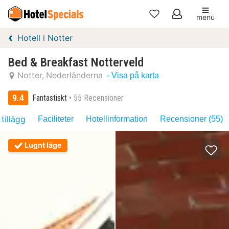
menu
Mina
Hotell i Notter
favoriter
Bed & Breakfast Notterveld
Notter
Nederländerna
- Visa på karta
9.4
Fantastiskt
55 Recensioner
 tillägg
Faciliteter
Hotellinformation
Recensioner (55)
Lugnt läge