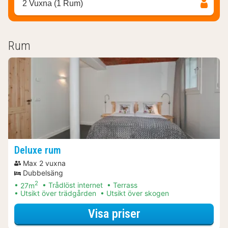
2 Vuxna (1 Rum)
Rum
Deluxe rum
Max 2 vuxna
Dubbelsäng
2
27m
Trådlöst internet
Terrass
Utsikt över trädgården
Utsikt över skogen
för Övernattning 
Visa priser