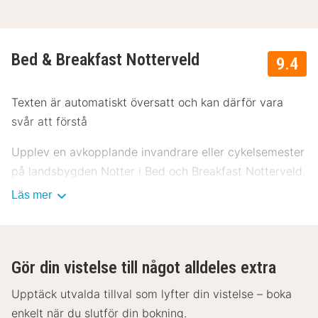
Bed & Breakfast Notterveld
9.4
Texten är automatiskt översatt och kan därför vara
svår att förstå
Upplev en avkopplande invandrare eller cykelsemester
på landsbygden Notter i Bed och Breakfast Notterveld.
Du bor i en lyxig rum eller lägenhet på en gård. Inom
Läs mer
10 minuter med bil för att nå de vackra kullarna de
Sallandse Heuvelrug.
Bed och Frukost Notterveld erbjuder moderna rum och
Gör din vistelse till något alldeles extra
lägenheter. Dessa är utrustade med ett kök och ett
Upptäck utvalda tillval som lyfter din vistelse – boka
badrum med dusch och / eller bad, toalett och en
enkelt när du slutför din bokning.
hårtork. Alla rum har en privat terrass. Hotellet har