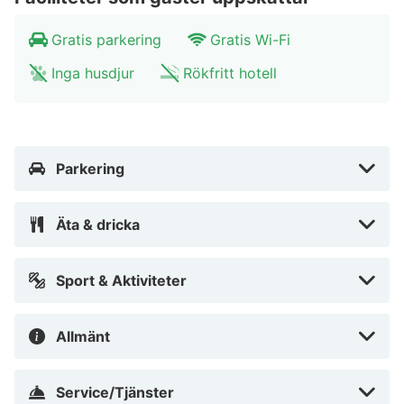
tillbringa ett par trevliga timmar i brandkåren museum
Gratis parkering
Gratis Wi-Fi
och stadsmuseet. Reser du med barn? Adventure Park
Hellendoorn är precis rätt för en avkopplande dag!
Inga husdjur
Rökfritt hotell
Parkering
Äta & dricka
Sport & Aktiviteter
Allmänt
Service/Tjänster