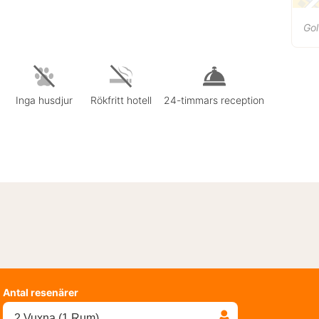
Go
Inga husdjur
Rökfritt hotell
24-timmars reception
Antal resenärer
2 Vuxna (1 Rum)