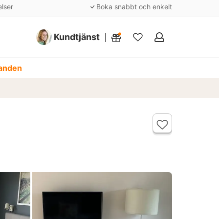
elser
Boka snabbt och enkelt
Kundtjänst
Mina
favoriter
danden