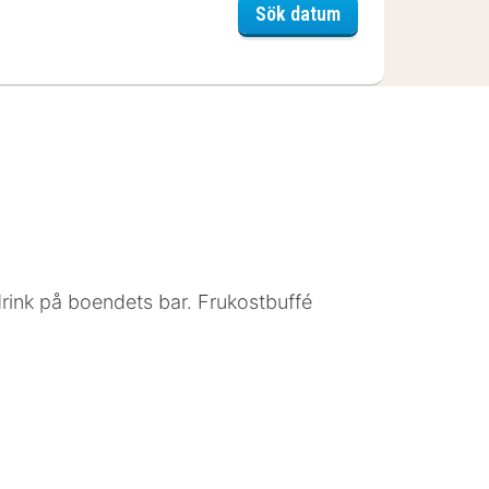
Smygehus Havsba
Sök datum
rink på boendets bar. Frukostbuffé
. Rummen har privata inredda
vattenkokare. Städning erbjuds en