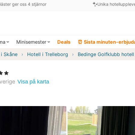
äster ger oss 4 stjärnor
Unika hotellupplev
ema
Minisemester
Deals
⏰ Sista minuten-erbju
 i Skåne
Hotell i Trelleborg
Bedinge Golfklubb hotell
tjärnor
verige
Visa på karta