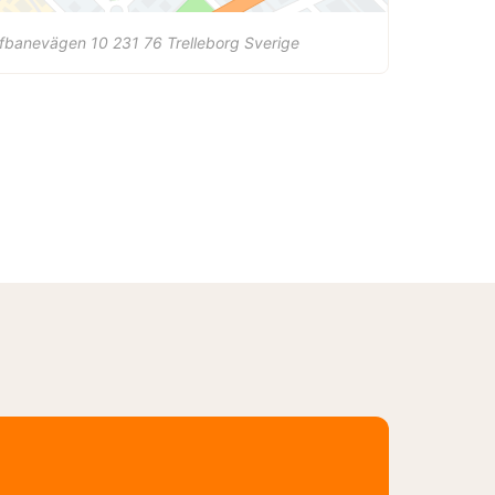
lfbanevägen 10
231 76
Trelleborg
Sverige