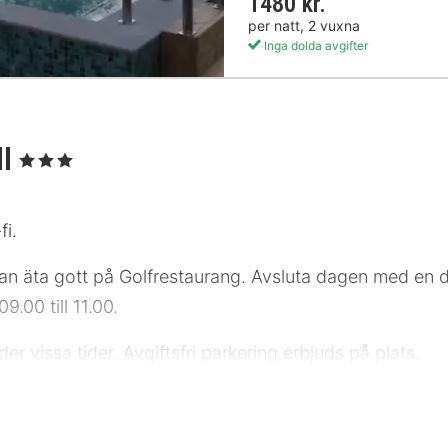
1480 kr.
per natt, 2 vuxna
Inga dolda avgifter
ll
, 3 Stjärnor
fi.
an äta gott på Golfrestaurang. Avsluta dagen med en d
9.00 till 11.00.
 vissa tider. Avgiftsfri parkering erbjuds på plats.
luftkonditionerade rummen med golvvärme och platt-tv
n hålla dig uppkopplad. På rummet finns skrivbord och 