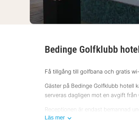
Bedinge Golfklubb hote
Få tillgång till golfbana och gratis wi-
Gäster på Bedinge Golfklubb hotell k
serveras dagligen mot en avgift från 0
Receptionen är endast bemannad under
Läs mer
Känn dig som hemma i ett av de 10 
terrasser. Gratis wi-fi gör att du ka