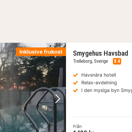
Inklusive frukost
Smygehus Havsbad
Trelleborg, Sverige
8.4
Havsnära hotell
Relax-avdelning
I den mysiga byn Sm
Nästa bild
Från