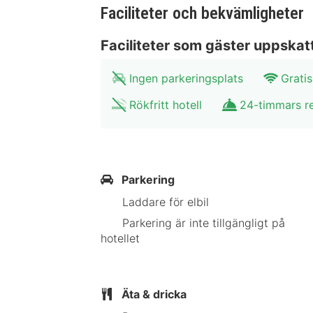
gång per vistelse.
Faciliteter och bekvämligheter
Avstånd avrundas till närmsta deci
Faciliteter som gäster uppskat
- 13,5 km Svaneholms slott - 19 km 
Ingen parkeringsplats
Gratis
och Country Club - 21 km Johannamus
Stenar - 27,3 km Ystads Teater - 27,
Rökfritt hotell
24-timmars r
27,9 km
I Trelleborg ligger Bedinge Golfklub
med golfbana ligger 48 km från Mal
Parkering
Laddare för elbil
På landet
Parkering är inte tillgängligt på
hotellet
Äta & dricka