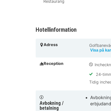
Restaurang
Hotellinformation
Adress
Golfbanevä
Visa på kar
Reception
Incheckn
24-timm
Tidig inche
Avboknings
Avbokning /
erbjudand
betalning