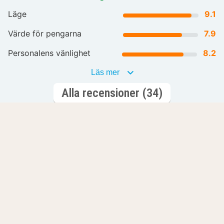
Läge
9.1
Värde för pengarna
7.9
Personalens vänlighet
8.2
Läs mer
Alla recensioner (34)
Din nästa minnesvärda helg börjar här
Spa och
E