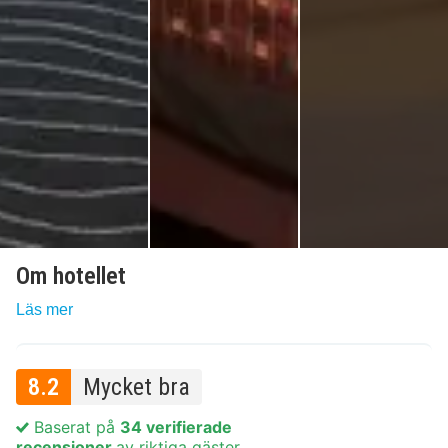
Om hotellet
Läs mer
8.2
Mycket bra
Baserat på
34 verifierade
recensioner
av riktiga gäster.