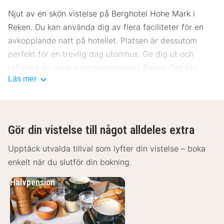
Njut av en skön vistelse på Berghotel Hohe Mark i
Reken. Du kan använda dig av flera faciliteter för en
avkopplande natt på hotellet. Platsen är dessutom
perfekt för en trevlig dag utomhus. Ge dig ut och
utforska de vackra omgivningarna i Reken. Det blir
Läs mer
garanterat en trevlig vistelse på Berghotel Hohe Mark.
Gör din vistelse till något alldeles extra
Upptäck utvalda tillval som lyfter din vistelse – boka
enkelt när du slutför din bokning.
Halvpension