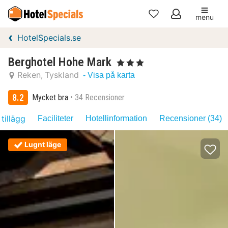
menu
Mina
HotelSpecials.se
favoriter
Berghotel Hohe Mark
, 3 Stjärnor
Reken
Tyskland
- Visa på karta
8.2
Mycket bra
34 Recensioner
 tillägg
Faciliteter
Hotellinformation
Recensioner (34)
Lugnt läge