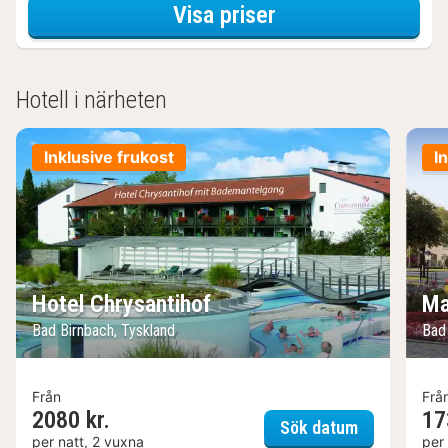
för Svit - 1 dubbe
Visa priser
Hotell i närheten
Inklusive frukost
I
Hotel Chrysantihof
Ma
Bad Birnbach, Tyskland
Bad 
Från
Frå
2080 kr.
17
Hotel Chrys
Sök datum
per natt, 2 vuxna
per