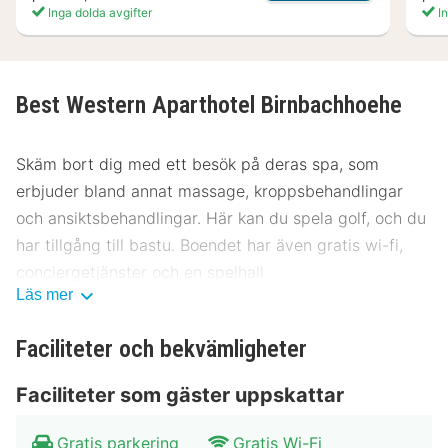
Inga dolda avgifter
In
Best Western Aparthotel Birnbachhoehe
Skäm bort dig med ett besök på deras spa, som
erbjuder bland annat massage, kroppsbehandlingar
och ansiktsbehandlingar. Här kan du spela golf, och du
har tillgång till bastu. Boendet har även gratis wi-fi,
conciergetjänster och en spelhall.
Läs mer
Här erbjuds en gratis frukostbuffé dagligen mellan
07.00 och 10.30.
Faciliteter och bekvämligheter
Gäster har tillgång till bland annat expressincheckning,
Faciliteter som gäster uppskattar
flerspråkig personal och bagageförvaring. Hämtning
vid järnvägsstationen erbjuds avgiftsfritt och avgiftsfri
Gratis parkering
Gratis Wi-Fi