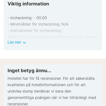
Viktig information
- Incheckning: - 00.00
- Minimiålder för incheckning: N/A
- Instruktioner för incheckning.:
Avgifter för extragäster kan tillkomma och varierar
Viktig
Läs mer
i enlighet med boendets policy.
information
Statligt utfärdad fotolegitimation och kreditkort
eller kontantdeposition kan krävas vid incheckning
för oförutsedda utgifter.
Särskilda önskemål erbjuds i mån av tillgång vid
Inget betyg ännu...
incheckning och kan medföra ytterligare avgifter.
Hotellet har för få recensioner. För att säkerställa
Särskilda önskemål kan inte garanteras.
kvaliteten på hotellinformationen och för att
Boendet accepterar kreditkort; ingen
undvika slump beräknar vi bara den
kontantbetalning.
genomsnittliga poängen när vi har tillräckligt med
Kontantfria transaktioner erbjuds
recensioner.