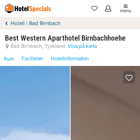
menu
Mina
Hotell i Bad Birnbach
favoriter
Best Western Aparthotel Birnbachhoehe
Bad Birnbach
Tyskland
Visa på karta
Rum
Faciliteter
Hotellinformation