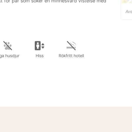
ekt för par som söker en minnesvärd vistelse med
Ave
ga husdjur
Hiss
Rökfritt hotell