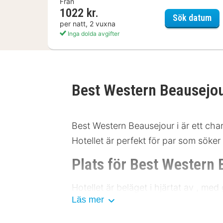
Från
1022 kr.
Hot
Sök datum
per natt, 2 vuxna
Inga dolda avgifter
Best Western Beausejo
Best Western Beausejour i är ett char
Hotellet är perfekt för par som söker
Plats för Best Western
Hotellet är beläget i hjärtat av , m
Läs mer
500 meter bort, vilket gör det enkel
museet på 200 meters avstånd, den h