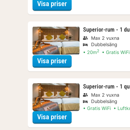
för Comfort-rum - 1 du
Visa priser
Superior-rum - 1 du
Max 2 vuxna
Dubbelsäng
2
20m
Gratis WiFi
för Superior-rum - 1 d
Visa priser
Superior-rum - 1 qu
Max 2 vuxna
Dubbelsäng
Gratis WiFi
Luftk
för Superior-rum - 1 q
Visa priser