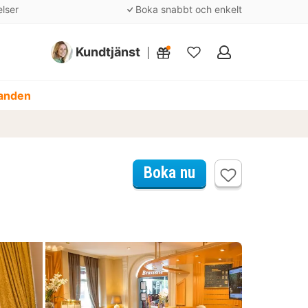
elser
Boka snabbt och enkelt
Kundtjänst
Mina
favoriter
danden
Boka nu