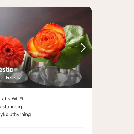
regående bild
Nästa bild
estic
s, Frankrike
ratis Wi-Fi
estaurang
ykeluthyrning