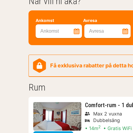
När vill ni åka?
Ankomst
Avresa
Ankomst
Avresa
Få exklusiva rabatter på detta h
Rum
Comfort-rum - 1 dub
Max 2 vuxna
Dubbelsäng
2
14m
Gratis WiFi