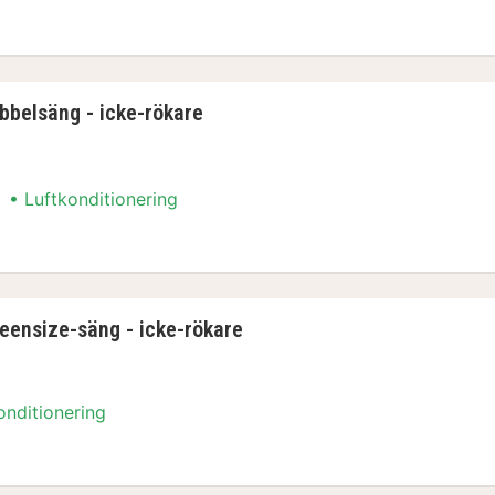
bbelsäng - icke-rökare (Converts to 2 Twin Be
bbelsäng - icke-rökare
Luftkonditionering
ubbelsäng - icke-rökare
eensize-säng - icke-rökare
onditionering
ueensize-säng - icke-rökare - utsikt mot berge