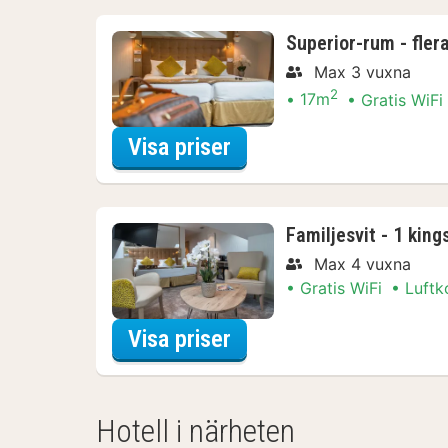
Superior-rum - fler
Max 3 vuxna
2
17m
Gratis WiFi
för Superior-rum - fle
Visa priser
Familjesvit - 1 kin
Max 4 vuxna
Gratis WiFi
Luftk
för Familjesvit - 1 ki
Visa priser
Hotell i närheten