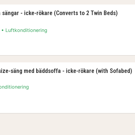
a sängar - icke-rökare (Converts to 2 Twin Beds)
Luftkonditionering
ra sängar - icke-rökare (Converts to 2 Twin Bed
gsize-säng med bäddsoffa - icke-rökare (with Sofabed)
onditionering
ngsize-säng med bäddsoffa - icke-rökare (with S