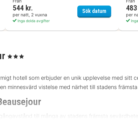
Från
Från
544 kr.
483 
el Paradis Lourdes
Adonis Lourde
Sök datum
per natt, 2 vuxna
per n
Inga dolda avgifter
Inga
ur
, 3 Stjärnor
migt hotell som erbjuder en unik upplevelse med sitt ce
 en minnesvärd vistelse med närhet till stadens främsta
 Beausejour
ed gångavstånd till många av stadens främsta sevärdhet
t att utforska området. Några av de närliggande attrakt
istoriska katedralen på 350 meter, och den livliga ma