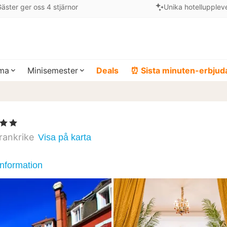
äster ger oss 4 stjärnor
Unika hotellupplev
ema
Minisemester
Deals
⏰ Sista minuten-erbju
Stjärnor
rankrike
Visa på karta
information