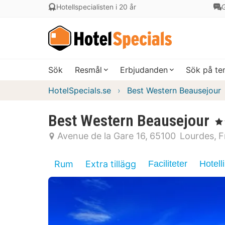
Hotellspecialisten i 20 år
G
Sök
Resmål
Erbjudanden
Sök på t
HotelSpecials.se
Best Western Beausejour
Best Western Beausejour
, 3 
Avenue de la Gare 16
65100
Lourdes
F
Rum
Extra tillägg
Faciliteter
Hotell