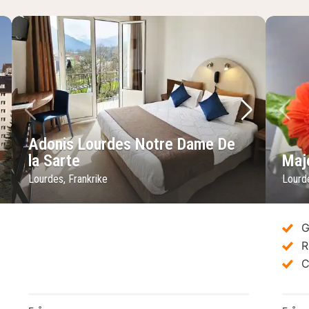
sta bild
Föregående bild
Nästa bild
Fö
Adonis Lourdes Notre Dame De
la Sarte
Maj
Lourdes, Frankrike
Lourde
G
R
C