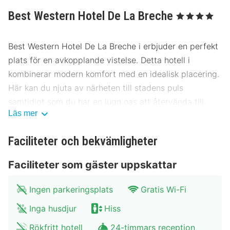
Best Western Hotel De La Breche
, 4 Stjärnor
Best Western Hotel De La Breche i erbjuder en perfekt
plats för en avkopplande vistelse. Detta hotell i
kombinerar modern komfort med en idealisk placering.
Här kan du njuta av närheten till stadens puls
samtidigt som du har en lugn oas att återvända till
Läs mer
efter dagens äventyr.
Plats Best Western Hotel De La Breche
Faciliteter och bekvämligheter
Hotellet är beläget mitt i hjärtat av , bara ett stenkast
Faciliteter som gäster uppskattar
från centrum. Härifrån är det enkelt att utforska
stadens främsta sevärdheter och kulturella skatter.
Ingen parkeringsplats
Gratis Wi-Fi
Museer och parker ligger inom bekvämt avstånd, vilket
Inga husdjur
Hiss
gör området till en utmärkt plats att bo på. Goda
kollektivtrafikförbindelser med både buss och tåg finns
Rökfritt hotell
24-timmars reception