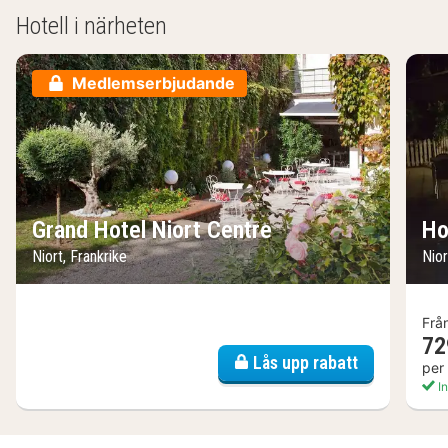
Hotell i närheten
Medlemserbjudande
Grand Hotel Niort Centre
Ho
Niort, Frankrike
Nior
Frå
72
Lås upp rabatt
per
In