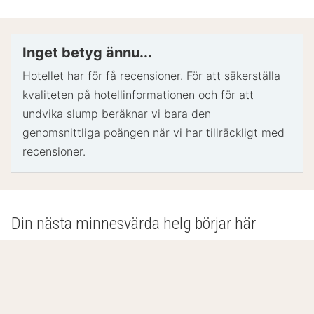
bankkort eller kontantdeposition kan krävas vid
incheckning för oförutsedda utgifter.
Särskilda önskemål erbjuds i mån av tillgång vid
Inget betyg ännu...
incheckning och kan medföra ytterligare avgifter.
Hotellet har för få recensioner. För att säkerställa
Särskilda önskemål kan inte garanteras.
kvaliteten på hotellinformationen och för att
Boendet accepterar kreditkort, bankkort och
undvika slump beräknar vi bara den
kontanter
genomsnittliga poängen när vi har tillräckligt med
Kontantfria transaktioner erbjuds
recensioner.
På detta boende finns bland annat följande
säkerhetsdetaljer: rökdetektor och fönstergaller.
Boendet bekräftar att man följer de riktlinjer för
rengöring och desinficering som utfärdats av We
Din nästa minnesvärda helg börjar här
Care Clean (Best Western).
- Speciella instruktioner.:
Om du planerar att ankomma efter 22.00 ska du
kontakta boendet i förväg med