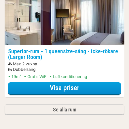
Superior-rum - 1 queensize-säng - icke-rökare
(Larger Room)
Max 2 vuxna
Dubbelsäng
2
19m
Gratis WiFi
Luftkonditionering
för Superior-rum 
Visa priser
Se alla rum