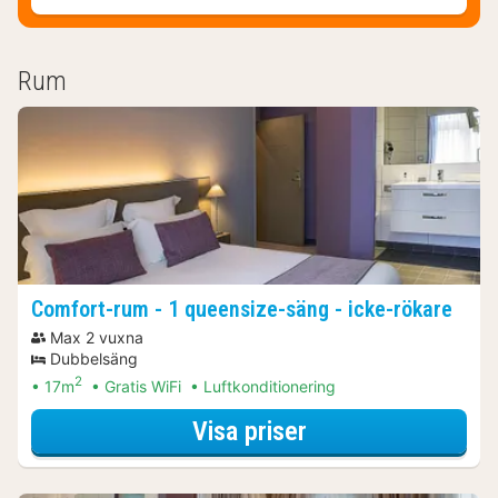
Rum
Comfort-rum - 1 queensize-säng - icke-rökare
Max 2 vuxna
Dubbelsäng
2
17m
Gratis WiFi
Luftkonditionering
för Comfort-rum -
Visa priser