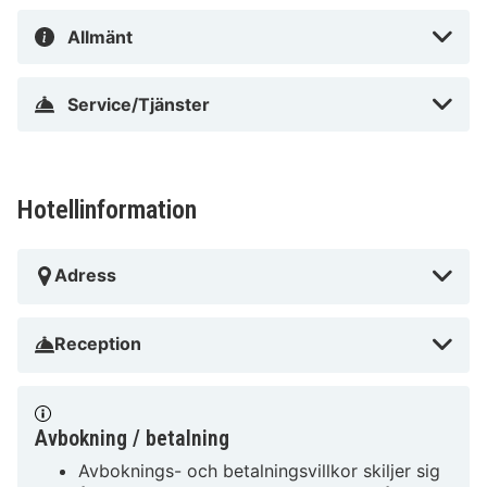
I Hannover (Bothfeld-Vahrenheide)
Allmänt
Service/Tjänster
Hotellinformation
Adress
Reception
Avbokning / betalning
Avboknings- och betalningsvillkor skiljer sig