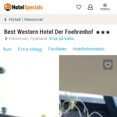
menu
Mina
Hotell i Hannover
favoriter
Best Western Hotel Der Foehrenhof
, 3 Stjärnor
Hannover
Tyskland
Visa på karta
Rum
Extra tillägg
Faciliteter
Hotellinformation