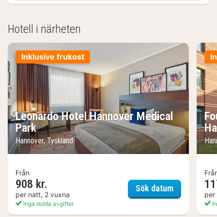
Hotell i närheten
Inklusive frukost
I
Leonardo Hotel Hannover Medical
Fo
Park
Ha
Hannover, Tyskland
Han
Från
Frå
908 kr.
11
Leonardo Ho
Sök datum
per natt, 2 vuxna
per
Inga dolda avgifter
In