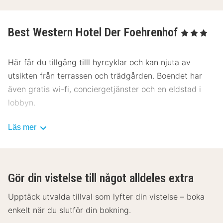
Best Western Hotel Der Foehrenhof
, 3 Stjärnor
Här får du tillgång tilll hyrcyklar och kan njuta av
utsikten från terrassen och trädgården. Boendet har
även gratis wi-fi, conciergetjänster och en eldstad i
lobbyn.
Du kan äta middag på hotellets restaurang Restaurant
Läs mer
Estragon, som specialiserar sig på lokala och
internationella rätter, eller ta det lugnt på rummet med
rumsservice (under begränsade tider). Frukostbuffé
Gör din vistelse till något alldeles extra
serveras dagligen mot en avgift från 06.30 till 12.30.
Upptäck utvalda tillval som lyfter din vistelse – boka
Följande anläggningar är otillgängliga från 31 oktober
enkelt när du slutför din bokning.
2024 till 31 oktober 2024 (datumen kan ändras):