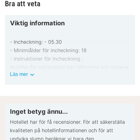
Bra att veta
Viktig information
- Incheckning: - 05.30
- Minimiålder för incheckning: 18
- Instruktioner för incheckning.:
Avgifter för extragäster kan tillkomma och varierar
Viktig
Läs mer
i enlighet med boendets policy.
information
Statligt utfärdad fotolegitimation och kreditkort,
bankkort eller kontantdeposition kan krävas vid
incheckning för oförutsedda utgifter.
Särskilda önskemål erbjuds i mån av tillgång vid
Inget betyg ännu...
incheckning och kan medföra ytterligare avgifter.
Hotellet har för få recensioner. För att säkerställa
Särskilda önskemål kan inte garanteras.
kvaliteten på hotellinformationen och för att
Boendet accepterar kreditkort och kontanter.
undvika slump beräknar vi bara den