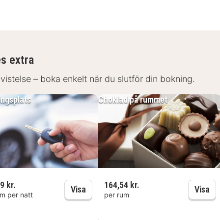
es extra
 vistelse – boka enkelt när du slutför din bokning.
ingsplats
Choklad på rummet
9 kr.
164,54 kr.
Parkeringsplats
Ch
Visa
Visa
um per natt
per rum