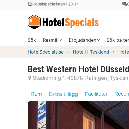
Hotellspecialisten i 20 år
G
Sök
Resmål
Erbjudanden
Sök på t
HotelSpecials.se
Hotell i Tyskland
Hote
Best Western Hotel Düsseld
Stadionring 1
40878
Ratingen
Tysklan
Rum
Extra tillägg
Faciliteter
Recen