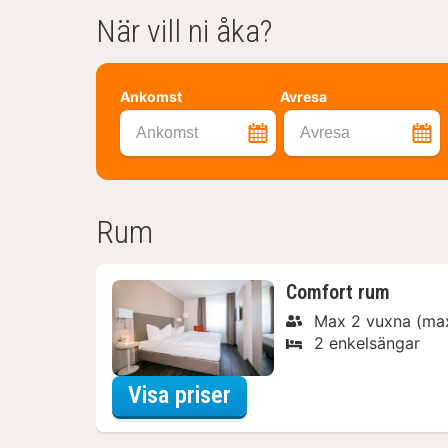
När vill ni åka?
Ankomst
Avresa
Ankomst
Avresa
Rum
Comfort rum
Max 2 vuxna (max
2 enkelsängar
för Sommarrea
Visa priser