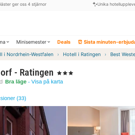
äster ger oss 4 stjärnor
Unika hotellupplev
ema
Minisemester
Deals
⏰ Sista minuten-erbju
ll i Nordrhein-Westfalen
Hotell i Ratingen
Best Weste
orf - Ratingen
, 3 Stjärnor
d
Bra läge
- Visa på karta
sioner (33)