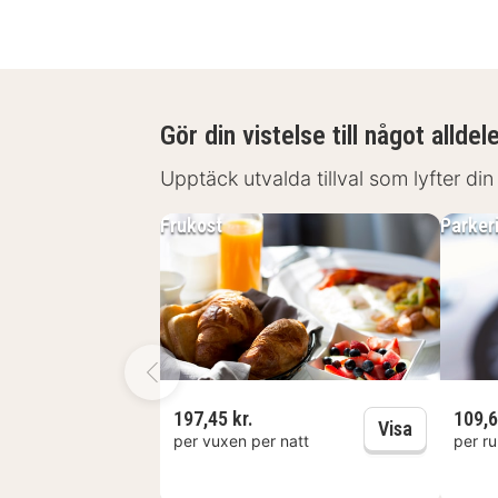
Gör din vistelse till något alldel
Upptäck utvalda tillval som lyfter din
Frukost
Parker
197,45 kr.
109,6
Frukost
Visa
per vuxen per natt
per r