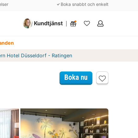
elser
Boka snabbt och enkelt
Kundtjänst
Mina
favoriter
danden
rn Hotel Düsseldorf - Ratingen
Boka nu