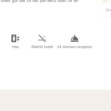
ilket gör det till det perfekta valet för en
Qua
Hiss
Rökfritt hotell
24-timmars reception