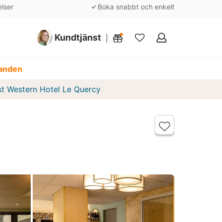
elser
Boka snabbt och enkelt
Kundtjänst
Mina
favoriter
danden
st Western Hotel Le Quercy