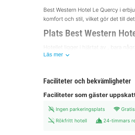
Best Western Hotel Le Quercy i erbju
komfort och stil, vilket gör det till d
Plats Best Western Hot
Hotellet ligger i hjärtat av , bara nå
Läs mer
sevärdheterna. Museet för modern ko
de som vill utforska mer, ligger den 
En kort bussresa tar dig till det livli
Faciliteter och bekvämligheter
närheten, vilket gör det enkelt att ta s
Faciliteter som gäster uppskat
Faciliteter Best Wester
Ingen parkeringsplats
Gratis
Rummen på Best Western Hotel Le Qu
trevlig vistelse. Badrummen är utrusta
Rökfritt hotell
24-timmars r
erbjuder även ett välutrustat gym oc