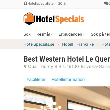
Hotellspecialisten i 20 år
G
Sök
Resmål
Erbjudanden
Sök på t
HotelSpecials.se
Hotell i Frankrike
Hote
Best Western Hotel Le Que
Quai Tourny 8 Bis
19100
Brive-la-Gaill
Faciliteter
Hotellinformation