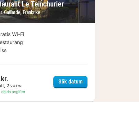
taurant Le Teinchurier
la-Gaillarde, Frankrike
ratis Wi-Fi
estaurang
iss
kr.
a Gaillarde Centre
Logis Hôtel Noemys Brive
Sök datum
att, 2 vuxna
 dolda avgifter