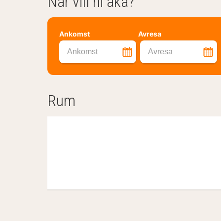
När vill ni åka?
Ankomst
Avresa
Ankomst
Avresa
Rum