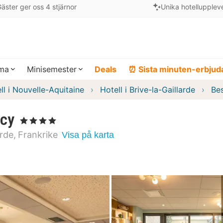
äster ger oss 4 stjärnor
Unika hotellupplev
ema
Minisemester
Deals
⏰ Sista minuten-erbju
ll i Nouvelle-Aquitaine
Hotell i Brive-la-Gaillarde
Be
rcy
, 4 Stjärnor
arde
Frankrike
Visa på karta