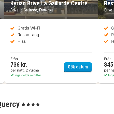
Kyriad Brive La Gaillarde Centre
Res
Brive-la-Gaillarde, Frankrike
Brive-
Gratis Wi-Fi
G
Restaurang
R
Hiss
H
Från
Från
736 kr.
845 
s Brive Centre
Kyriad Brive L
Sök datum
per natt, 2 vuxna
per n
Inga dolda avgifter
Inga
 Quercy
, 4 Stjärnor