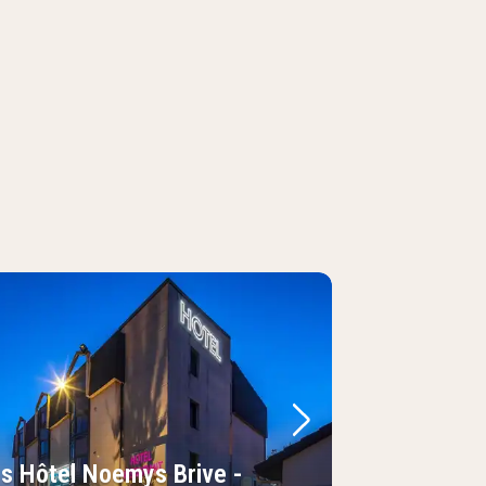
regående bild
Nästa bild
is Hôtel Noemys Brive -