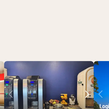
sta bild
Föregående bild
Nästa bild
Fö
Log