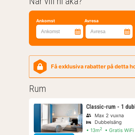
När vill ni åka?
Ankomst
Avresa
Ankomst
Avresa
Få exklusiva rabatter på detta h
Rum
Classic-rum - 1 dub
Max 2 vuxna
Dubbelsäng
2
13m
Gratis WiFi