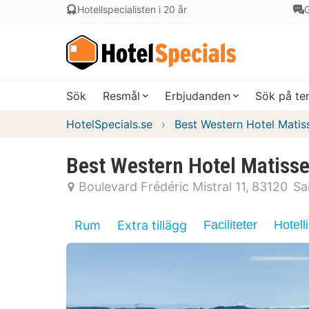
Hotellspecialisten i 20 år
G
Sök
Resmål
Erbjudanden
Sök på t
HotelSpecials.se
Best Western Hotel Matis
Best Western Hotel Matiss
Boulevard Frédéric Mistral 11
83120
Sa
Rum
Extra tillägg
Faciliteter
Hotell