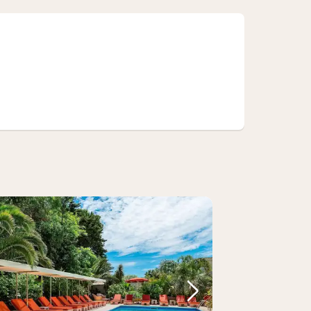
regående bild
Nästa bild