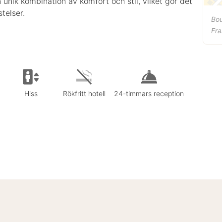
n unik kombination av komfort och stil, vilket gör det
stelser.
Bou
Fra
Hiss
Rökfritt hotell
24-timmars reception