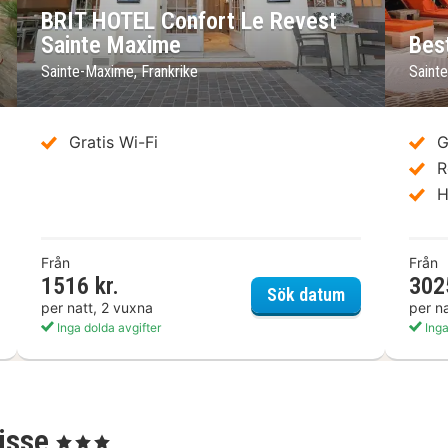
BRIT HOTEL Confort Le Revest
Sainte Maxime
Bes
Sainte-Maxime, Frankrike
Saint
Gratis Wi-Fi
G
R
H
Från
Från
1516 kr.
302
BRIT HOTEL C
Sök datum
per natt, 2 vuxna
per n
Inga dolda avgifter
Inga
tisse
, 3 Stjärnor