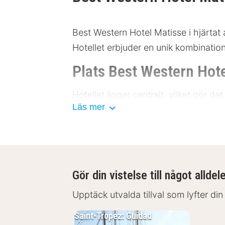
Best Western Hotel Matisse i hjärtat 
Hotellet erbjuder en unik kombination 
Plats Best Western Hot
Hotellet ligger centralt, vilket gör 
Läs mer
du njuta av närheten till stadens främ
närheten. Kollektivtrafik finns tillg
Huvudtorget: 150 meter
Konstmuseet: 300 meter
Historiska museet: 500 meter
Gör din vistelse till något alldel
Botaniska trädgården: 700 mete
Upptäck utvalda tillval som lyfter din
Stadsteatern: 1 kilometer
Saint-Tropez: Guidad
Faciliteter Best Wester