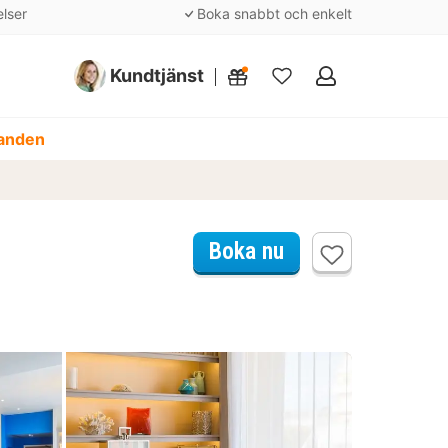
elser
Boka snabbt och enkelt
Kundtjänst
Mina
favoriter
danden
Boka nu