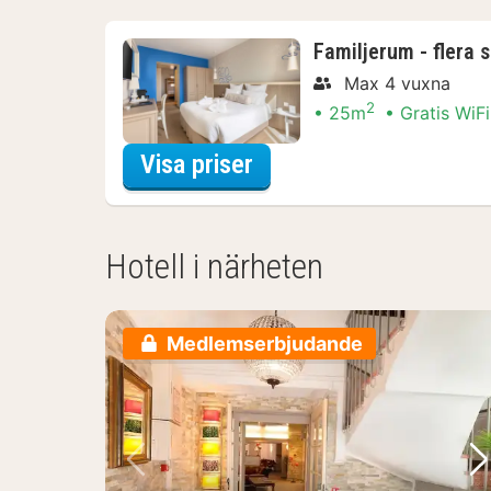
Familjerum - flera 
Max 4 vuxna
2
25m
Gratis WiFi
för Discover the city
Visa priser
Hotell i närheten
Medlemserbjudande
Föregående bild
Nä