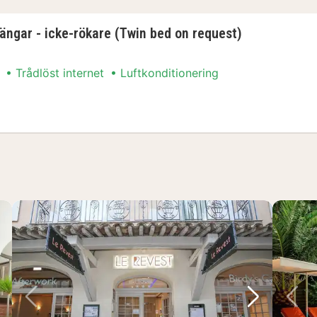
sängar - icke-rökare (Twin bed on request)
Trådlöst internet
Luftkonditionering
sta bild
Föregående bild
Nästa bild
Fö