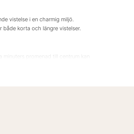
de vistelse i en charmig miljö.
ör både korta och längre vistelser.
gra minuters promenad till centrum kan
med flera museer och gallerier i
 parkeringsmöjligheter för gäster.