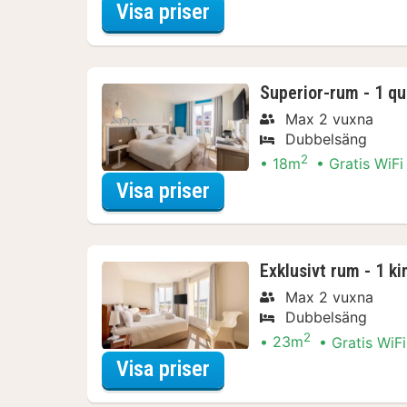
för Discover the city
Visa priser
Superior-rum - 1 qu
Max 2 vuxna
Dubbelsäng
2
18m
Gratis WiFi
för Discover the city
Visa priser
Exklusivt rum - 1 k
Max 2 vuxna
Dubbelsäng
2
23m
Gratis WiFi
för Discover the city
Visa priser