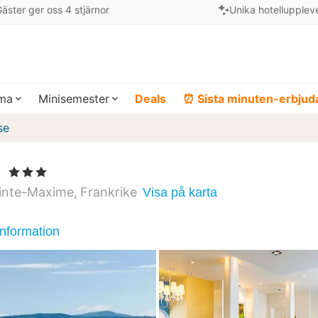
äster ger oss 4 stjärnor
Unika hotellupplev
ema
Minisemester
Deals
⏰ Sista minuten-erbju
se
e
, 3 Stjärnor
inte-Maxime
Frankrike
Visa på karta
information