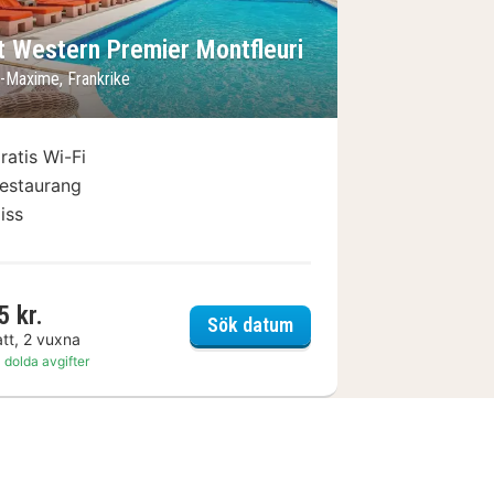
t Western Premier Montfleuri
e-Maxime, Frankrike
ratis Wi-Fi
estaurang
iss
5 kr.
onfort Le Revest Sainte Maxime
Best Western Premier Mo
Sök datum
att, 2 vuxna
 dolda avgifter