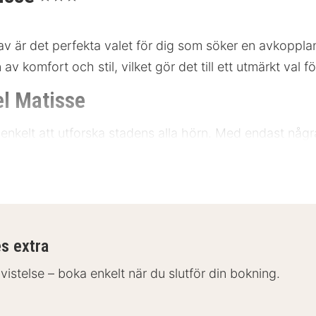
av är det perfekta valet för dig som söker en avkopplan
av komfort och stil, vilket gör det till ett utmärkt val f
el Matisse
det enkelt att utforska stadens alla hörn. Med endast nå
sta sevärdheter. Området är rikt på kultur och historia 
änglig med både buss och tåg, och hotellet erbjuder även
es extra
r
 vistelse – boka enkelt när du slutför din bokning.
n Hotel Matisse