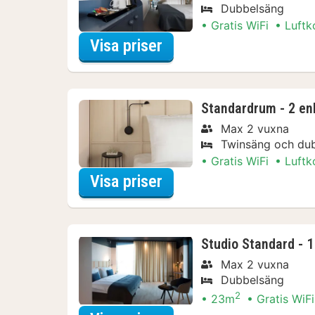
Dubbelsäng
Gratis WiFi
Luftk
för Spapaket
Visa priser
Standardrum - 2 en
Max 2 vuxna
Twinsäng och du
Gratis WiFi
Luftk
för Spapaket
Visa priser
Studio Standard - 1
Max 2 vuxna
Dubbelsäng
2
23m
Gratis WiFi