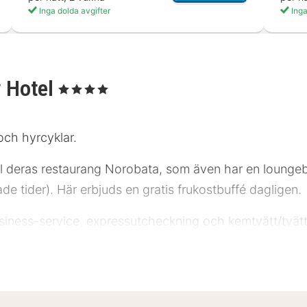
Inga dolda avgifter
Inga
w Hotel
, 4 Stjärnor
och hyrcyklar.
 till deras restaurang Norobata, som även har en lounge
e tider). Här erbjuds en gratis frukostbuffé dagligen.
business-service, expressutcheckning och kemtvätt/tvätt
ummen med platt-tv. Gratis wi-fi gör att du kan hålla
ar dusch och hårtorkar. På rummet finns telefon, värd
l. Solna Business Park - 1,1 km Solna köpcentrum - 1,