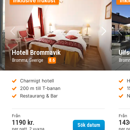
Inklusive frukost
Inkl
sta bild
Föregående bild
Nästa bild
Fö
Hotell Brommavik
Ulfs
Bromma, Sverige
8.6
Bromm
Charmigt hotell
H
200 m till T-banan
1
Restaurang & Bar
N
Från
Från
1190 kr.
143
ome Hotel Apartments
Hotell Bromm
Sök datum
per natt, 2 vuxna
per n