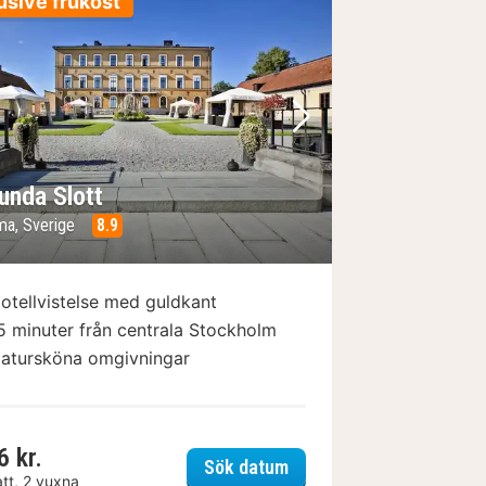
usive frukost
regående bild
Nästa bild
unda Slott
a, Sverige
8.9
otellvistelse med guldkant
5 minuter från centrala Stockholm
atursköna omgivningar
6 kr.
avik
Ulfsunda Slott
Sök datum
att, 2 vuxna