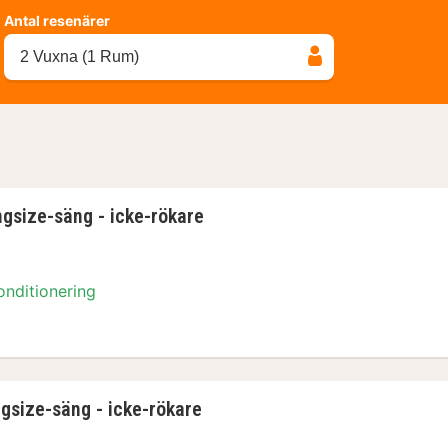
Antal resenärer
2 Vuxna (1 Rum)
ngsize-säng - icke-rökare
onditionering
gsize-säng - icke-rökare