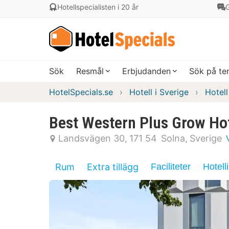
Hotellspecialisten i 20 år
G
Sök
Resmål
Erbjudanden
Sök på t
HotelSpecials.se
Hotell i Sverige
Hotel
Best Western Plus Grow Ho
Landsvägen 30
171 54
Solna
Sverige
Rum
Extra tillägg
Faciliteter
Hotell