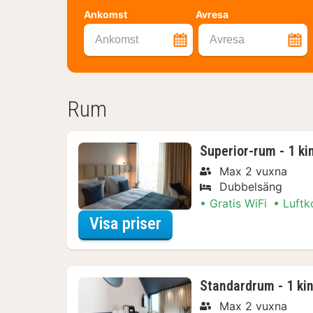
Ankomst
Avresa
Ankomst
Avresa
Rum
Superior-rum - 1 ki
Max 2 vuxna
Dubbelsäng
Gratis WiFi
Luftk
för Spapaket
Visa priser
Standardrum - 1 kin
Max 2 vuxna