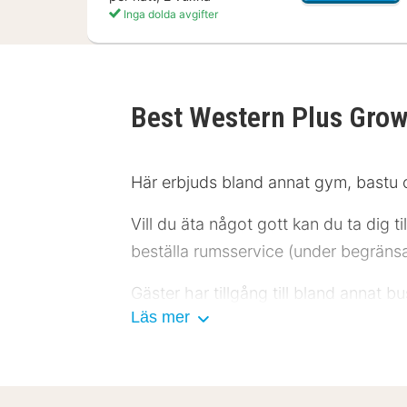
Inga dolda avgifter
Best Western Plus Gro
Här erbjuds bland annat gym, bastu 
Vill du äta något gott kan du ta dig
beställa rumsservice (under begränsad
Gäster har tillgång till bland annat 
Läs mer
Känn dig som hemma i ett av de 176 r
erbjuder underhållning. Badrummen h
Avstånd avrundas till närmsta decima