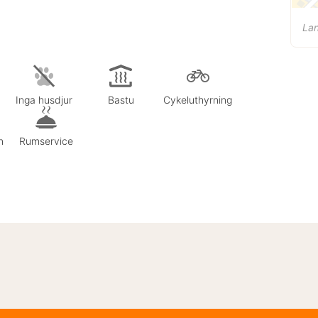
La
Inga husdjur
Bastu
Cykeluthyrning
n
Rumservice