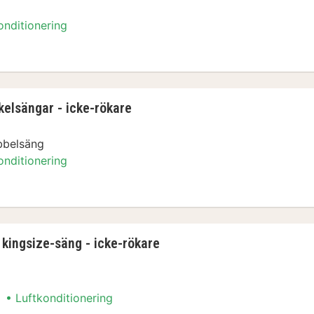
onditionering
kelsängar - icke-rökare
bbelsäng
onditionering
 kingsize-säng - icke-rökare
Luftkonditionering