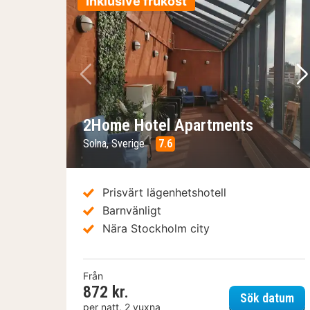
Inklusive frukost
Föregående bild
Nä
2Home Hotel Apartments
Solna, Sverige
7.6
Prisvärt lägenhetshotell
Barnvänligt
Nära Stockholm city
Från
872 kr.
2H
Sök datum
per natt, 2 vuxna