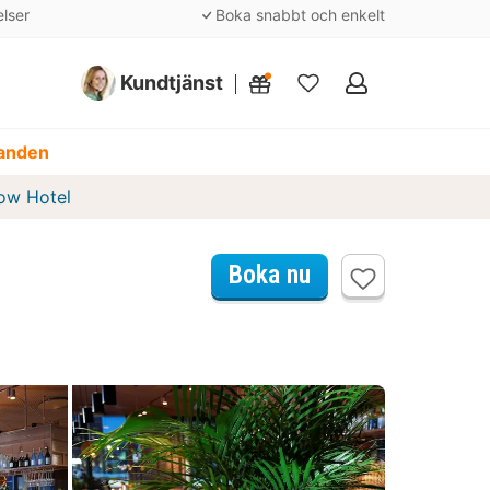
elser
Boka snabbt och enkelt
Kundtjänst
Mina
favoriter
danden
row Hotel
Boka nu