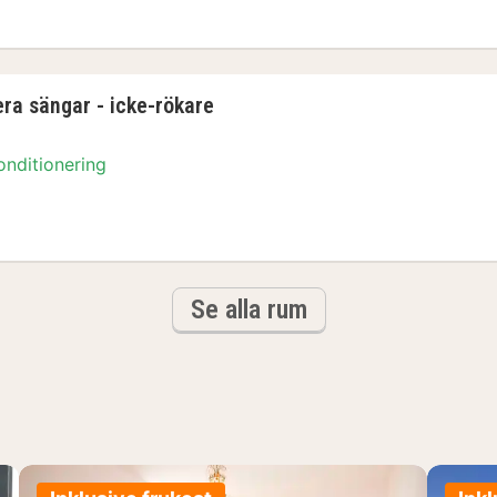
era sängar - icke-rökare
onditionering
Se alla rum