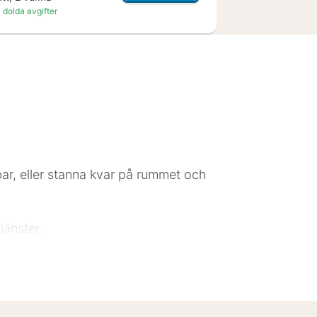
 dolda avgifter
bar, eller stanna kvar på rummet och
jänster.
 dig uppkopplad, och kabel-tv
eförvaringsskåp och skrivbord.
9 km Bromma Blocks - 2 km Solvalla