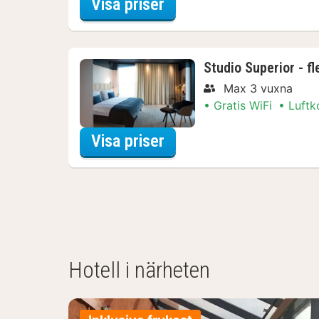
för Spapaket
Visa priser
Studio Superior - fl
Max 3 vuxna
Gratis WiFi
Luftk
för Spapaket
Visa priser
Hotell i närheten