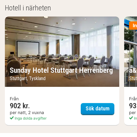
Hotell i närheten
I
Sunday Hotel Stuttgart Herrenberg
a&
Stuttgart, Tyskland
Stut
Från
Frå
902 kr.
93
Sunday Hote
Sök datum
per natt, 2 vuxna
per
Inga dolda avgifter
In