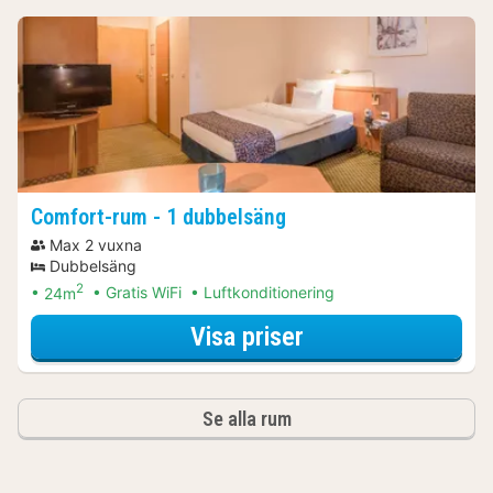
Comfort-rum - 1 dubbelsäng
Max 2 vuxna
Dubbelsäng
2
24m
Gratis WiFi
Luftkonditionering
för Comfort-rum -
Visa priser
Se alla rum