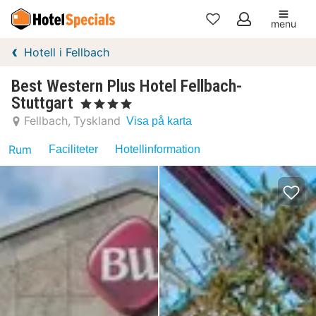
menu
Mina
Hotell i Fellbach
favoriter
Best Western Plus Hotel Fellbach-
Stuttgart
, 4 Stjärnor
Fellbach
Tyskland
Visa på karta
Rum
Faciliteter
Hotellinformation