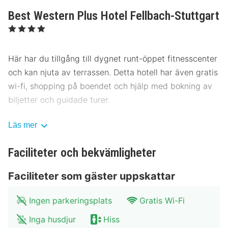
Best Western Plus Hotel Fellbach-Stuttgart
, 4 Stjärnor
Här har du tillgång till dygnet runt-öppet fitnesscenter
och kan njuta av terrassen. Detta hotell har även gratis
wi-fi, shopping på boendet och hjälp med bokning av
biljetter och guidade turer.
Detta hotell ger dig möjlighet att lyxa till det lite med
Läs mer
rumsservice (under begränsade tider). Avsluta dagen
med en drink på boendets bar. Frukostbuffé serveras
Faciliteter och bekvämligheter
på vardagar mellan 06.30 och 10.00 och på helger
Faciliteter som gäster uppskattar
mellan 07.30 och 11.00 mot en avgift.
Hotelstars Union tilldelar officiella stjärnklassificeringar
Ingen parkeringsplats
Gratis Wi-Fi
för boenden i Tyskland. Detta boende har klassificerats
Inga husdjur
Hiss
som 4 stjärnor.