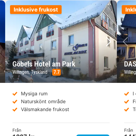
Inklusive frukost
Inkl
sta bild
Föregående bild
Nästa bild
Fö
Göbels Hotel am Park
DAS
Willingen, Tyskland
7.7
Willin
Mysiga rum
I
Naturskönt område
F
Välsmakande frukost
T
Från
Från