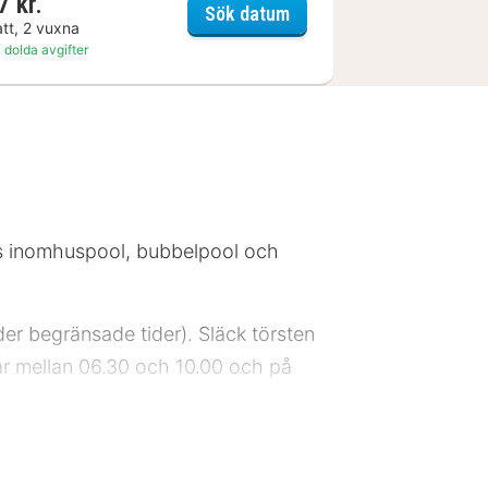
7 kr.
am Park
DAS Loft
Sök datum
att, 2 vuxna
 dolda avgifter
ds inomhuspool, bubbelpool och
er begränsade tider). Släck törsten
gar mellan 06.30 och 10.00 och på
e har klassificerats som 4 stjärnor.