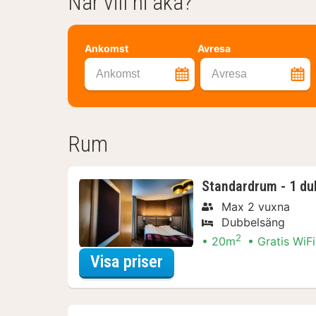
När vill ni åka?
Ankomst
Avresa
Ankomst
Avresa
Rum
Standardrum - 1 du
Max 2 vuxna
Dubbelsäng
2
20m
Gratis WiFi
för Standardrum - 1 d
Visa priser