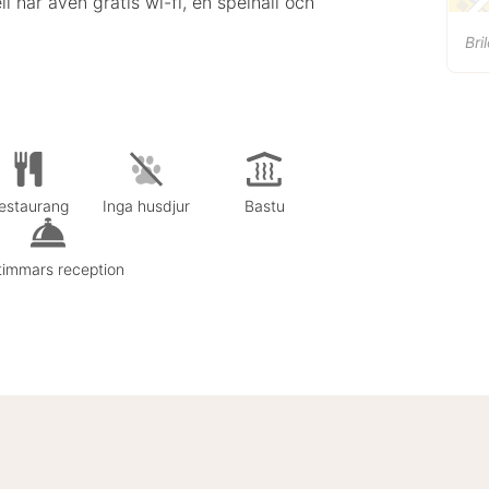
 har även gratis wi-fi, en spelhall och
Bri
estaurang
Inga husdjur
Bastu
timmars reception