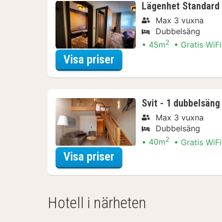
Lägenhet Standard 
Max 3 vuxna
Dubbelsäng
2
45m
Gratis WiFi
för Lägenhet Standard
Visa priser
Svit - 1 dubbelsäng
Max 3 vuxna
Dubbelsäng
2
40m
Gratis WiFi
för Svit - 1 dubbelsäng
Visa priser
Hotell i närheten