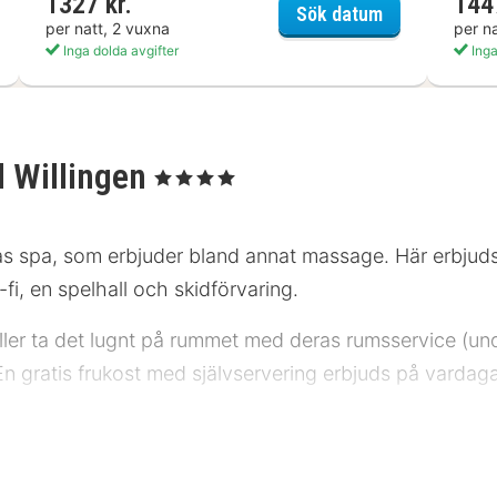
1327 kr.
144
els Landhotel Willingen
Göbels Hotel 
Sök datum
per natt, 2 vuxna
per n
Inga dolda avgifter
Inga
l Willingen
, 4 Stjärnor
as spa, som erbjuder bland annat massage. Här erbju
-fi, en spelhall och skidförvaring.
eller ta det lugnt på rummet med deras rumsservice (und
 En gratis frukost med självservering erbjuds på varda
stjärnklassificeringar för boenden i Tyskland. Detta boend