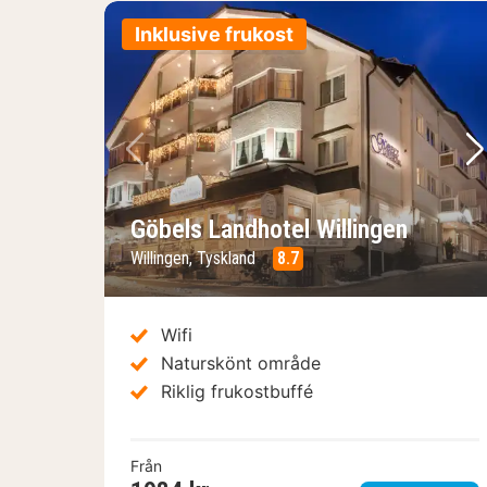
Inklusive frukost
Föregående bild
Nä
Göbels Landhotel Willingen
Willingen, Tyskland
8.7
Wifi
Naturskönt område
Riklig frukostbuffé
Från