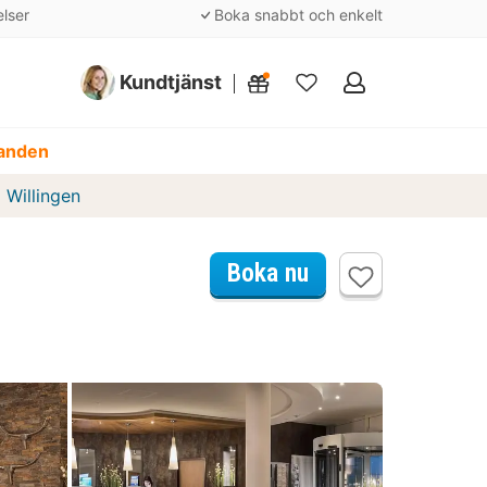
elser
Boka snabbt och enkelt
Kundtjänst
Mina
favoriter
danden
 Willingen
Boka nu