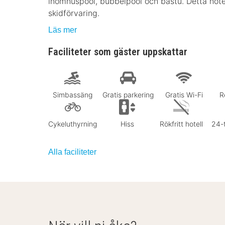
inomhuspool, bubbelpool och bastu. Detta hotell
skidförvaring.
Läs mer
Faciliteter som gäster uppskattar
Simbassäng
Gratis parkering
Gratis Wi-Fi
R
Cykeluthyrning
Hiss
Rökfritt hotell
24-
Alla faciliteter