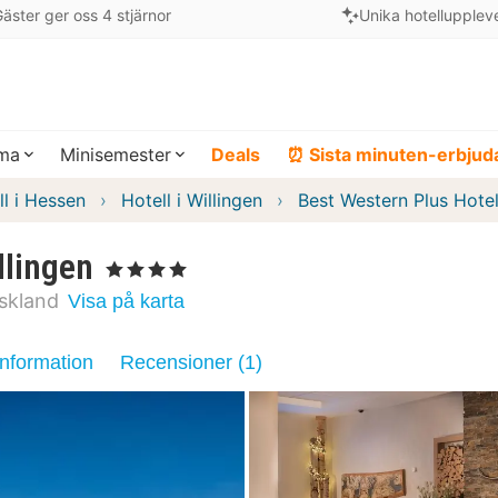
äster ger oss 4 stjärnor
Unika hotellupplev
ema
Minisemester
Deals
⏰ Sista minuten-erbju
ll i Hessen
Hotell i Willingen
Best Western Plus Hotel
llingen
, 4 Stjärnor
skland
Visa på karta
information
Recensioner (1)