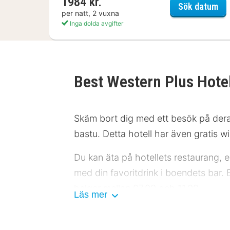
1984 kr.
Göb
Sök datum
per natt, 2 vuxna
Inga dolda avgifter
Best Western Plus Hote
Skäm bort dig med ett besök på der
bastu. Detta hotell har även gratis wi
Du kan äta på hotellets restaurang, 
med din favoritdrink i boendets bar.
helger mellan 07.00 och 11.00.
Läs mer
Hotelstars Union tilldelar officiella 