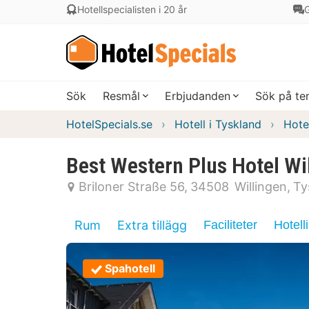
Hotellspecialisten i 20 år
G
Sök
Resmål
Erbjudanden
Sök på t
HotelSpecials.se
Hotell i Tyskland
Hote
Best Western Plus Hotel Wi
Briloner Straße 56
34508
Willingen
Ty
Rum
Extra tillägg
Faciliteter
Hotell
Spahotell