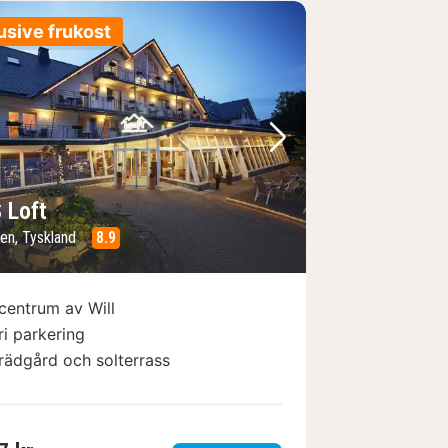
usive frukost
regående bild
Nästa bild
 Loft
gen, Tyskland
8.9
 centrum av Will
ri parkering
rädgård och solterrass