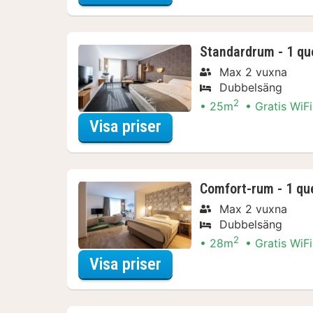
Standardrum - 1 qu
Max 2 vuxna
Dubbelsäng
2
25m
Gratis WiFi
för Standardrum - 1 q
Visa priser
Comfort-rum - 1 qu
Max 2 vuxna
Dubbelsäng
2
28m
Gratis WiFi
för Comfort-rum - 1 q
Visa priser