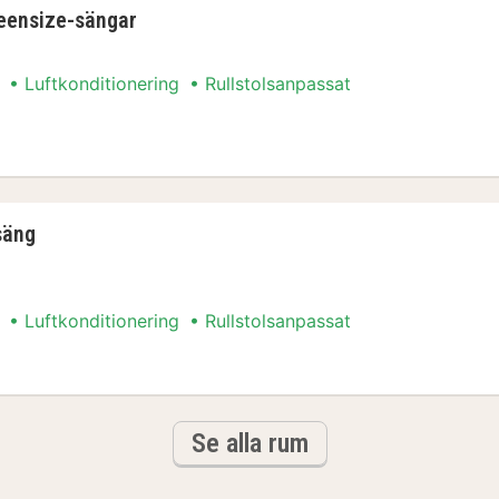
eensize-sängar
Luftkonditionering
Rullstolsanpassat
ueensize-sängar
säng
Luftkonditionering
Rullstolsanpassat
-säng
Se alla rum