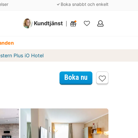
elser
Boka snabbt och enkelt
Kundtjänst
Mina
favoriter
danden
stern Plus iO Hotel
Boka nu