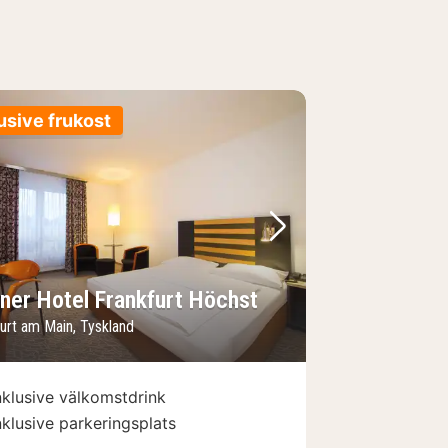
usive frukost
regående bild
Nästa bild
dner Hotel Frankfurt Höchst
urt am Main, Tyskland
nklusive välkomstdrink
nklusive parkeringsplats