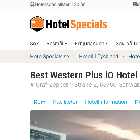
Hotellspecialisten i 20 år
G
Sök
Resmål
Erbjudanden
Sök på t
HotelSpecials.se
Hotell i Tyskland
Hotel
Best Western Plus iO Hotel
Graf-Zeppelin-Straße 2
65760
Schwal
Rum
Faciliteter
Hotellinformation
R