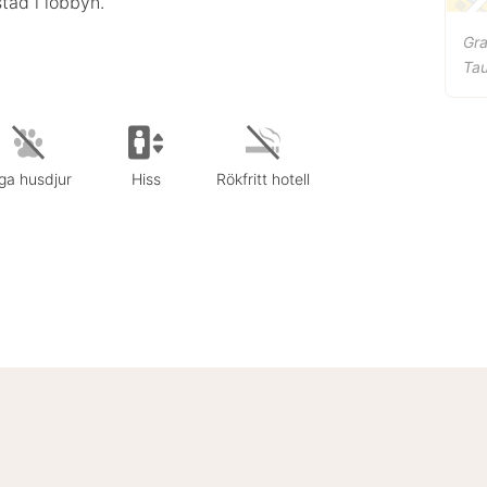
stad i lobbyn.
Gra
Ta
ga husdjur
Hiss
Rökfritt hotell