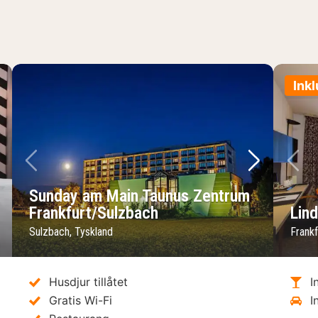
Inkl
sta bild
Föregående bild
Nästa bild
Fö
Sunday am Main Taunus Zentrum
Frankfurt/Sulzbach
Lin
Sulzbach, Tyskland
Frankf
Husdjur tillåtet
I
Gratis Wi-Fi
I