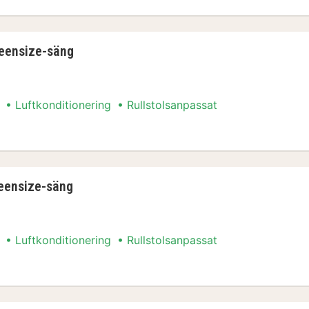
eensize-säng
Luftkonditionering
Rullstolsanpassat
ueensize-säng
eensize-säng
Luftkonditionering
Rullstolsanpassat
ueensize-säng