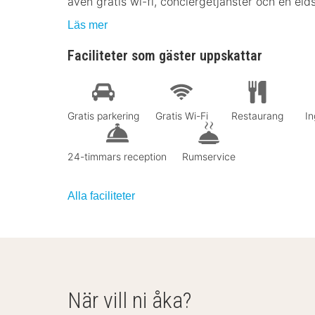
även gratis wi-fi, conciergetjänster och en eld
Läs mer
Faciliteter som gäster uppskattar
Gratis parkering
Gratis Wi-Fi
Restaurang
In
24-timmars reception
Rumservice
Alla faciliteter
När vill ni åka?