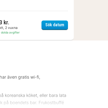
3 kr.
in Taunus Zentrum Frankfurt/Sulzbach
Lindner Hotel Frankfurt 
Sök datum
att, 2 vuxna
 dolda avgifter
ar även gratis wi-fi,
å koreanska köket, eller bara lata
k på boendets bar. Frukostbuffé