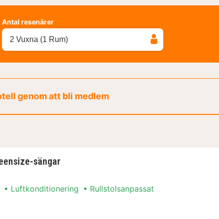
Antal resenärer
2 Vuxna (1 Rum)
otell genom att bli medlem
eensize-sängar
Luftkonditionering
Rullstolsanpassat
ueensize-sängar