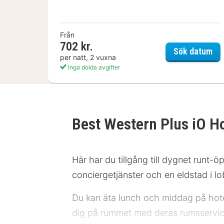
Från
702 kr.
Hol
Sök datum
per natt, 2 vuxna
Inga dolda avgifter
Best Western Plus iO H
Här har du tillgång till dygnet runt-ö
conciergetjänster och en eldstad i l
Du kan äta lunch och middag på hotell
dig på rummet med deras rumsservice