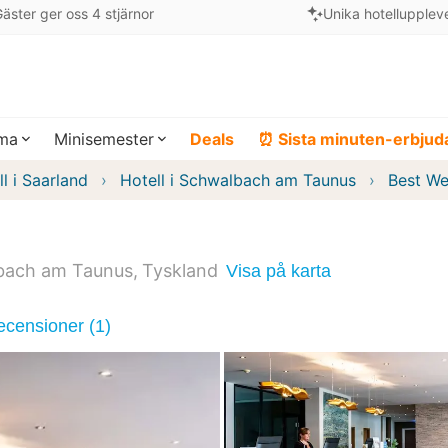
äster ger oss 4 stjärnor
Unika hotellupplev
ema
Minisemester
Deals
⏰ Sista minuten-erbju
l i Saarland
Hotell i Schwalbach am Taunus
Best We
bach am Taunus
Tyskland
Visa på karta
ecensioner (1)