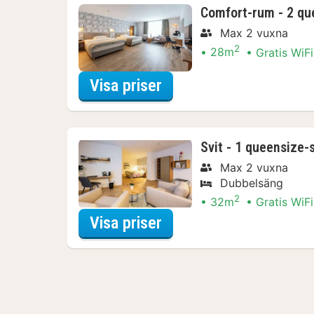
Comfort-rum - 2 qu
Max 2 vuxna
2
28m
Gratis WiFi
för Comfort-rum - 2 q
Visa priser
Svit - 1 queensize-
Max 2 vuxna
Dubbelsäng
2
32m
Gratis WiFi
för Svit - 1 queensize
Visa priser