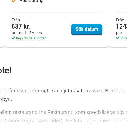
Restaurang
Från
Från
837 kr.
124
iday Inn - the niu, Belt
Sunday am Ma
Sök datum
per natt, 2 vuxna
per n
Inga dolda avgifter
Inga
otel
ppet fitnesscenter och kan njuta av terrassen. Boendet h
obbyn.
ets restaurang Ins Restaurant, som specialiserar sig p
 (under begränsade tider). Avsluta dagen med en drin