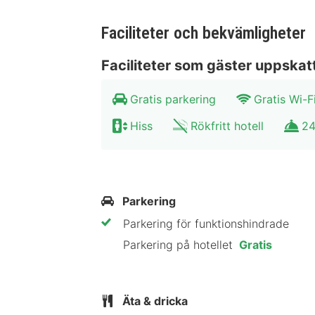
boende är stängt från 22 december til
Faciliteter och bekvämligheter
Hotelstars Union tilldelar officiella 
Faciliteter som gäster uppskat
Gäster har tillgång till bland annat 
Gratis parkering
Gratis Wi-F
hotell har 8 konferensrum för olika t
Hiss
Rökfritt hotell
24
Känn dig som hemma i ett av de 100 r
badrum med dusch, hårtorkar och bad
Avstånd avrundas till närmsta decima
Parkering
Katedralen Fulda - 15,8 km Schlosst
Parkering för funktionshindrade
Kyrkan St Michael - 16,6 km Bonifati
Parkering på hotellet
Gratis
Takka-Tukka Adventureland - 18,3 km
rekommenderar att du använder flygp
Äta & dricka
Best Western Plus Konrad Zuse Hotel 