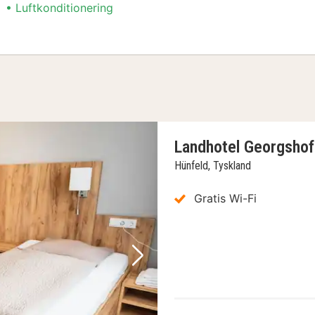
Luftkonditionering
g (Separate Living Room)
Landhotel Georgshof
Hünfeld, Tyskland
Gratis Wi-Fi
Nästa bild