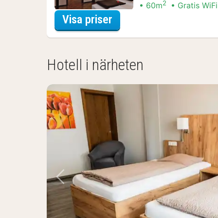
2
60m
Gratis WiFi
för Svit - 1 dubbelsän
Visa priser
Hotell i närheten
Föregående bild