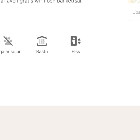
ar även gratis wi-fi och bankettsal.
Jos
ga husdjur
Bastu
Hiss