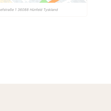
efstraße 1
36088
Hünfeld
Tyskland