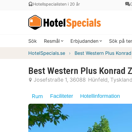
Hotellspecialisten i 20 år
G
Sök
Resmål
Erbjudanden
Sök på t
HotelSpecials.se
Best Western Plus Konrad
Best Western Plus Konrad 
Josefstraße 1
36088
Hünfeld
Tysklan
Rum
Faciliteter
Hotellinformation