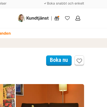
elser
Boka snabbt och enkelt
Kundtjänst
Mina
favoriter
danden
Boka nu