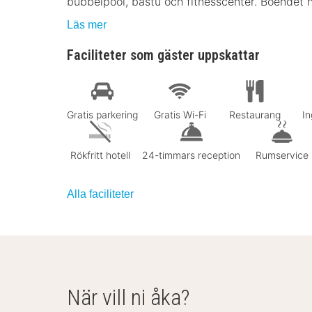
bubbelpool, bastu och fitnesscenter. Boendet h
Läs mer
Faciliteter som gäster uppskattar
Gratis parkering
Gratis Wi-Fi
Restaurang
In
Rökfritt hotell
24-timmars reception
Rumservice
Alla faciliteter
När vill ni åka?