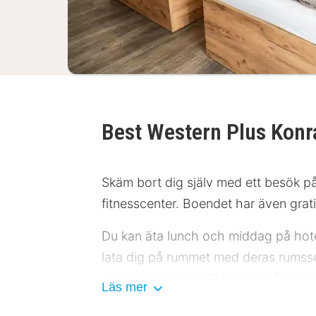
Best Western Plus Konr
Skäm bort dig själv med ett besök på 
fitnesscenter. Boendet har även grati
Du kan äta lunch och middag på hotell
lata dig på rummet med deras rumsser
mellan 06.30 och 10.00 och på helge
Läs mer
Följande anläggningar är otillgängli