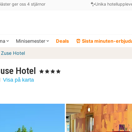
äster ger oss 4 stjärnor
Unika hotellupplev
ema
Minisemester
Deals
⏰ Sista minuten-erbju
 Zuse Hotel
Zuse Hotel
, 4 Stjärnor
d
Visa på karta