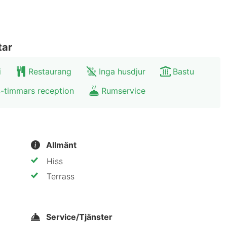
l 5 januari.
stjärnklassificeringar för boenden i Tyskland. Detta boend
tar
gratis dagstidningar i lobbyn, kemtvätt/tvättjänster och
i
Restaurang
Inga husdjur
Bastu
yper av möten och events. Avgiftsfri parkering erbjuds p
-timmars reception
Rumservice
ummen med minibarer och platt-tv. Gratis wi-fi gör att
rockar. På rummet finns telefon, värdeförvaringsskåp
l. Hessian Rhön Nature Park - 0,1 km Slottsparken - 1
Allmänt
urm - 15,9 km Organ Recitals - 15,9 km Town Palace - 
Hiss
us Route - 16,6 km IX Bowling - 16,8 km Bonifatiushaus 
Terrass
 Fitness + Bowling Court Kunzell - 19,5 km Best West
latsen Frankfurts flygplats (FRA) - 132 km
Service/Tjänster
ligger i hjärtat av Hünfeld, en 1 minuters bilfärd från