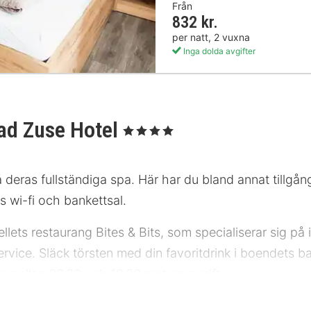
Från
832 kr.
per natt, 2 vuxna
Inga dolda avgifter
ad Zuse Hotel
, 4 Stjärnor
deras fullständiga spa. Här har du bland annat tillgång
s wi-fi och bankettsal.
ets restaurang Bites & Bits, som specialiserar sig på i
vice. Släck törsten med din favoritdrink i boendets b
r mellan 06.30 och 10.30 mot en avgift.
ga från 6 januari 2024 till 6 januari 2024 (datumen kan