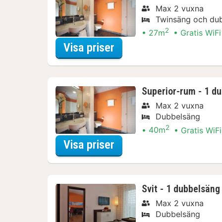
Max 2 vuxna
Twinsäng och du
2
27m
Gratis WiFi
för Standardrum - 2 e
Visa priser
Superior-rum - 1 d
Max 2 vuxna
Dubbelsäng
2
40m
Gratis WiFi
för Superior-rum - 1 d
Visa priser
Svit - 1 dubbelsäng
Max 2 vuxna
Dubbelsäng