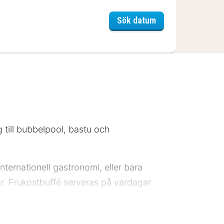
Landhotel Georgs
Sök datum
 till bubbelpool, bastu och
nternationell gastronomi, eller bara
ar. Frukostbuffé serveras på vardagar
 ändras): Bar/LoungeRestaurang Detta