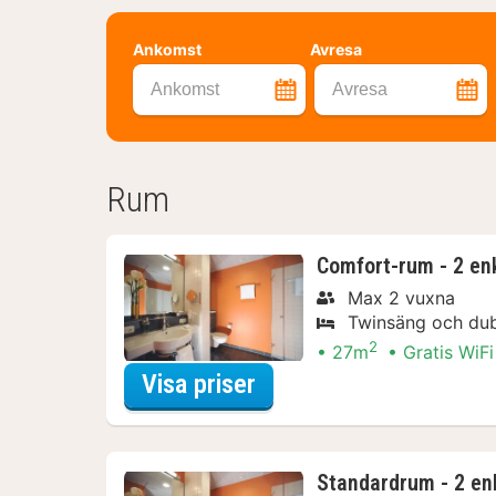
Ankomst
Avresa
Ankomst
Avresa
Rum
Comfort-rum - 2 en
Max 2 vuxna
Twinsäng och du
2
27m
Gratis WiFi
för Comfort-rum - 2 e
Visa priser
Standardrum - 2 en