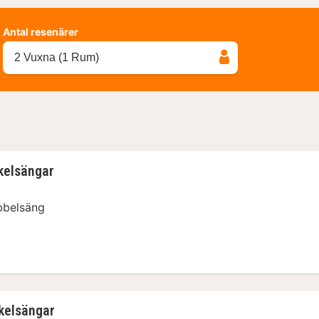
Antal resenärer
2 Vuxna (1 Rum)
kelsängar
bbelsäng
nkelsängar
kelsängar