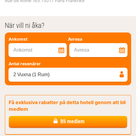
Rue de Rome 165
75017
Paris
Frankrike
När vill ni åka?
Ankomst
Avresa
Ankomst
Avresa
Antal resenärer
2 Vuxna (1 Rum)
Få exklusiva rabatter på detta hotell genom att bli
medlem
Bli medlem