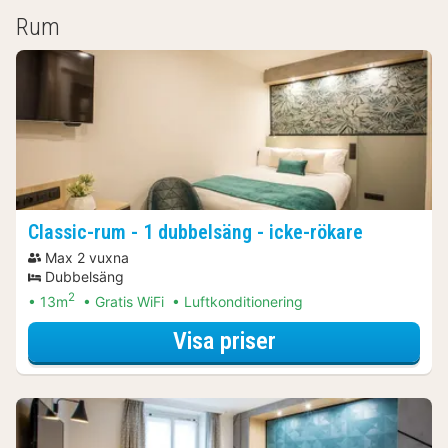
Rum
Classic-rum - 1 dubbelsäng - icke-rökare
Max 2 vuxna
Dubbelsäng
2
13m
Gratis WiFi
Luftkonditionering
för Båtturer & kr
Visa priser