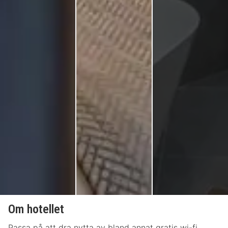
Om hotellet
Passa på att dra nytta av bland annat gratis wi-fi,