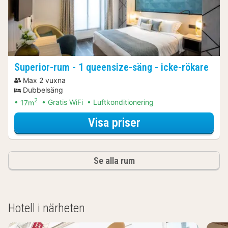
Superior-rum - 1 queensize-säng - icke-rökare
Max 2 vuxna
Dubbelsäng
2
17m
Gratis WiFi
Luftkonditionering
för Båtturer & kr
Visa priser
Se alla rum
Hotell i närheten