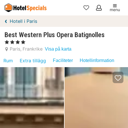
menu
Mina
Hotell i Paris
favoriter
Best Western Plus Opera Batignolles
, 4 Stjärnor
Paris
Frankrike
Visa på karta
Rum
Extra tillägg
Faciliteter
Hotellinformation