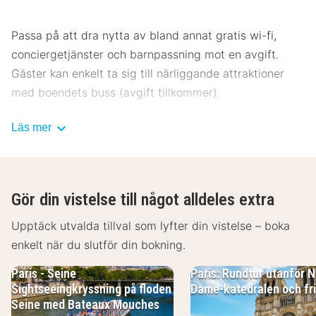
Passa på att dra nytta av bland annat gratis wi-fi,
conciergetjänster och barnpassning mot en avgift.
Gäster kan enkelt ta sig till närliggande attraktioner
med boendets buss (avgift tillkommer).
Hotellets gäster har tillgång till rumsservice dygnet
Läs mer
runt och kan även köpa nåt att äta i deras
snackbar/deli. Avsluta dagen med en drink på
boendets bar. Frukostbuffé serveras på vardagar
Gör din vistelse till något alldeles extra
mellan 06.30 och 10.00 och på helger mellan 07.00 och
10.30 mot en avgift.
Upptäck utvalda tillval som lyfter din vistelse – boka
enkelt när du slutför din bokning.
Detta boende har fått sin officiella stjärngradering från
Frankrikes Turistutvecklingsbyrå, ATOUT France.
Paris - Seine
Paris: Rundtur utanför N
Sightseeingkryssning på floden
Dame-katedralen och fri
Gäster har tillgång till bland annat business-service,
Seine med Bateaux Mouches