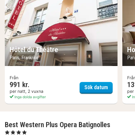
Hôtel du Théâtre
Ho
Paris, Frankrike
Pari
Från
Frå
991 kr.
13
Hôtel du Th
Sök datum
per natt, 2 vuxna
per
Inga dolda avgifter
In
Best Western Plus Opera Batignolles
, 4 Stjärnor