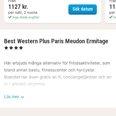
Från
Frå
1127 kr.
11
ibis Paris M
Sök datum
per natt, 2 vuxna
per
Inga dolda avgifter
In
Best Western Plus Paris Meudon Ermitage
, 4 Stjärnor
Här erbjuds många alternativ för fritidsaktiviteter, som
bland annat bastu, fitnesscenter och hyrcyklar.
Boendet har även gratis wi-fi, conciergetjänster och en
tv i allmänt utrymme.
På detta hotell kan du äta något gott på deras
Läs mer
restaurang med utsikt över trädgården. Vill du hellre ta
det lugnt kan du stanna på rummet med rumsservice
(under begränsade tider). Släck törsten med din