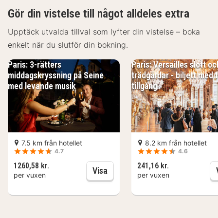
Gör din vistelse till något alldeles extra
favoritdrink i boendets bar. Frukostbuffé serveras
dagligen mot en avgift från 06.30 till 10.30.
Upptäck utvalda tillval som lyfter din vistelse – boka
enkelt när du slutför din bokning.
Detta boende har fått sin officiella stjärngradering från
Frankrikes Turistutvecklingsbyrå, ATOUT France.
Paris: 3-rätters
Paris: Versailles slott oc
middagskryssning på Seine
trädgårdar - biljett med f
Gäster har tillgång till bland annat gratis internet,
med levande musik
tillgång
business-service och expressincheckning. På detta
hotell erbjuds event- och konferenslokaler såsom
konferensrum och mötesrum. Parkering (avgift
tillkommer) erbjuds på plats.
7.5 km från hotellet
8.2 km från hotellet
4.7
4.6
Känn dig som hemma i ett av de 110 luftkonditionerade
1260,58 kr.
241,16 kr.
rummen med LED-tv. Gratis wi-fi gör att du kan hålla
Paris: 3-rätters middagskryssn
Visa
per vuxen
per vuxen
dig uppkopplad, och satellit-tv erbjuder underhållning.
Privat badrum har djupa badkar och gratis
toalettartiklar. På rummet finns laptopanpassade