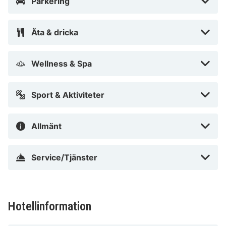
Parkering
Ermitage i anslutning till ett shoppingcenter, en 4
minuters bilfärd från La Seine Musicale och 12 minuter
Äta & dricka
från Paris Expo Porte de Versailles. Detta hotell med
exklusiv profil ligger 11 km från Eiffeltornet och 11,2 km
Wellness & Spa
från Slottet i Versailles.
Nära Velizy 2 Shoppingcenter
Sport & Aktiviteter
Allmänt
Service/Tjänster
Hotellinformation