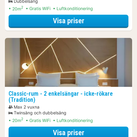
Dubbelsäng
2
20m
Gratis WiFi
Luftkonditionering
för Museumpaket
Visa priser
Classic-rum - 2 enkelsängar - icke-rökare
(Tradition)
Max 2 vuxna
Twinsäng och dubbelsäng
2
20m
Gratis WiFi
Luftkonditionering
för Museumpaket
Visa priser