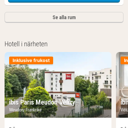
Se alla rum
Hotell i närheten
Inklusive frukost
I
ibis Paris Meudon Vélizy
ib
Meudon, Frankrike
Véli