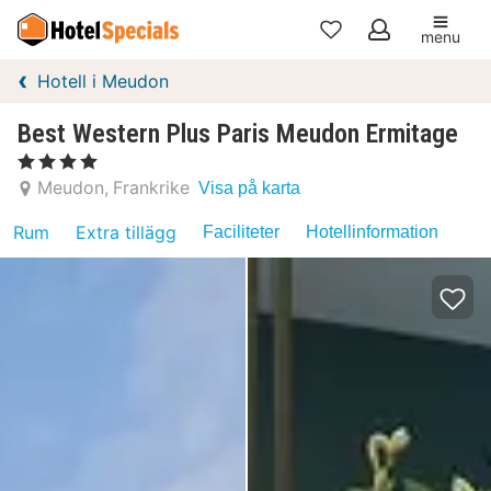
menu
Mina
Hotell i Meudon
favoriter
Best Western Plus Paris Meudon Ermitage
, 4 Stjärnor
Meudon
Frankrike
Visa på karta
Rum
Extra tillägg
Faciliteter
Hotellinformation