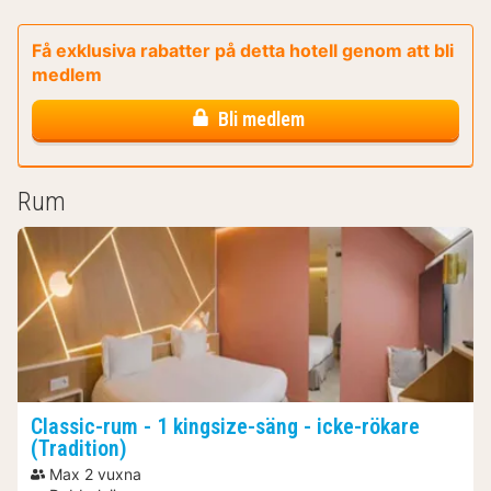
Få exklusiva rabatter på detta hotell genom att bli
medlem
Bli medlem
Rum
Classic-rum - 1 kingsize-säng - icke-rökare
(Tradition)
Max 2 vuxna