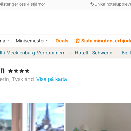
äster ger oss 4 stjärnor
Unika hotellupplev
ema
Minisemester
Deals
⏰ Sista minuten-erbju
ll i Mecklenburg-Vorpommern
Hotell i Schwerin
Bio
in
, 4 Stjärnor
erin
Tyskland
Visa på karta