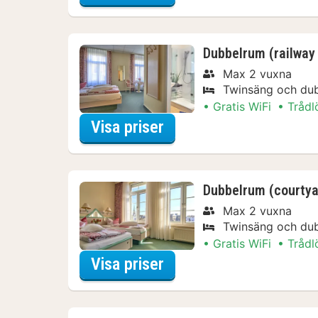
Dubbelrum (railway 
Max 2 vuxna
Twinsäng och du
Gratis WiFi
Trådl
för Dubbelrum (railway
Visa priser
Dubbelrum (courtya
Max 2 vuxna
Twinsäng och du
Gratis WiFi
Trådl
för Dubbelrum (courtya
Visa priser