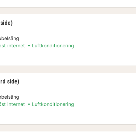
side)
bbelsäng
öst internet
Luftkonditionering
 side)
rd side)
bbelsäng
öst internet
Luftkonditionering
rd side)