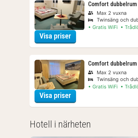
Comfort dubbelrum 
Max 2 vuxna
Twinsäng och du
Gratis WiFi
Trådl
för Comfort dubbelrum 
Visa priser
Comfort dubbelrum 
Max 2 vuxna
Twinsäng och du
Gratis WiFi
Trådl
för Comfort dubbelrum
Visa priser
Hotell i närheten