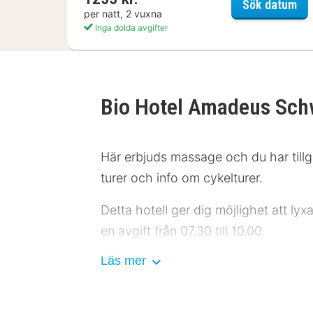
PL
Sök datum
per natt, 2 vuxna
Inga dolda avgifter
Bio Hotel Amadeus Sch
Här erbjuds massage och du har tillgå
turer och info om cykelturer.
Detta hotell ger dig möjlighet att ly
en avgift från 07.30 till 10.00.
Läs mer
Hotelstars Union tilldelar officiella 
Gäster har tillgång till bland annat 