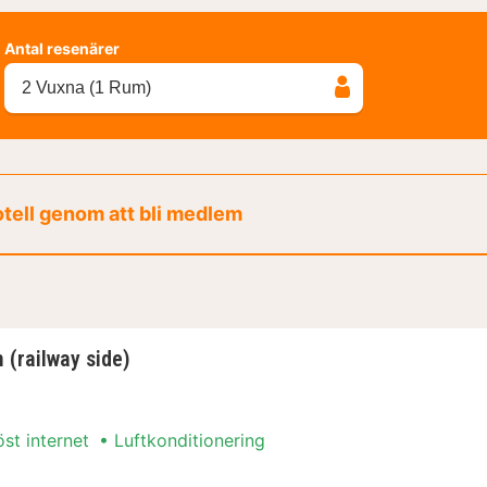
Antal resenärer
2 Vuxna (1 Rum)
otell genom att bli medlem
(railway side)
öst internet
Luftkonditionering
 (railway side)