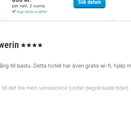
AZA Schwerin
Hotel am Hau
Sök datum
per natt, 2 vuxna
Inga dolda avgifter
werin
, 4 Stjärnor
ng till bastu. Detta hotell har även gratis wi-fi, hjälp
xa till det lite med rumsservice (under begränsade tider
stjärnklassificeringar för boenden i Tyskland. Detta boen
expressincheckning, expressutcheckning och kemtvätt/tv