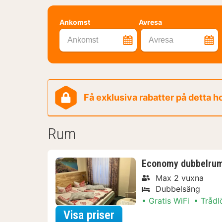
Ankomst
Avresa
Ankomst
Avresa
Få exklusiva rabatter på detta h
Rum
Economy dubbelrum 
Max 2 vuxna
Dubbelsäng
Gratis WiFi
Trådl
för Economy dubbelrum
Visa priser