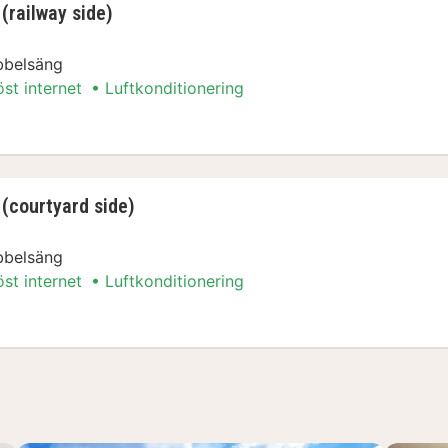
(railway side)
bbelsäng
öst internet
Luftkonditionering
(railway side)
(courtyard side)
bbelsäng
öst internet
Luftkonditionering
 (courtyard side)