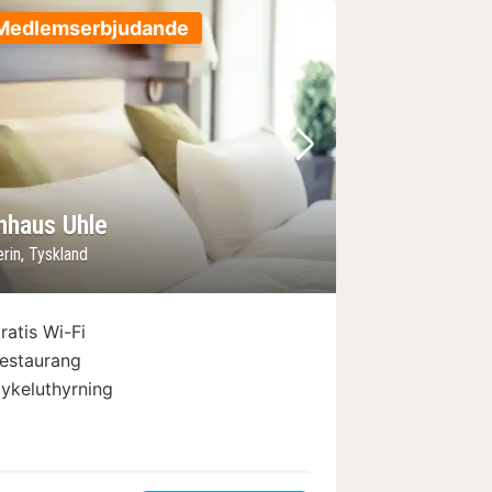
Medlemserbjudande
regående bild
Nästa bild
nhaus Uhle
rin, Tyskland
ratis Wi-Fi
estaurang
ykeluthyrning