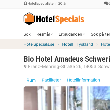
Hotellspecialisten i 20 år
G
Sök
Resmål
Erbjudanden
Sök på t
HotelSpecials.se
Hotell i Tyskland
Hote
Bio Hotel Amadeus Schwer
Franz-Mehring-Straße 26
19053
Schw
Rum
Faciliteter
Hotellinformation