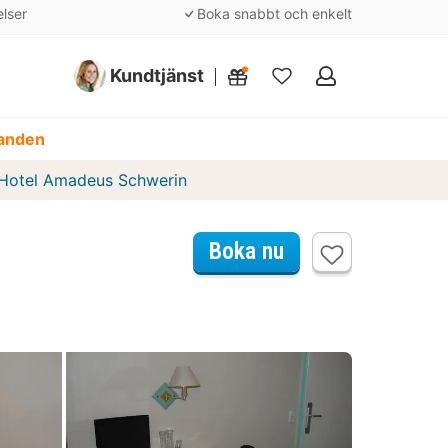
elser
Boka snabbt och enkelt
Kundtjänst
Mina
favoriter
danden
 Hotel Amadeus Schwerin
Boka nu