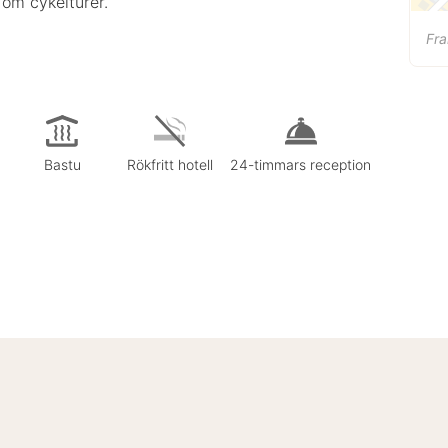
 om cykelturer.
Fr
Bastu
Rökfritt hotell
24-timmars reception