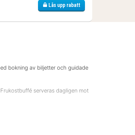
ptbahnhof
Lås upp rabatt
 med bokning av biljetter och guidade
). Frukostbuffé serveras dagligen mot
de har klassificerats som 4 stars.
ättjänster. Gäster erbjuds