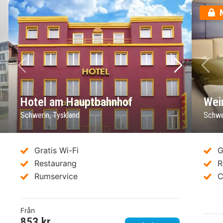
sta bild
Föregående bild
Nästa bild
Fö
Hotel am Hauptbahnhof
Wei
Schwerin, Tyskland
Schwe
Gratis Wi-Fi
G
Restaurang
R
Rumservice
C
Från
853 kr.