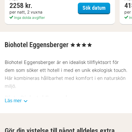
2258 kr.
41
Seehotel Ha
Sök datum
per natt, 2 vuxna
per
Inga dolda avgifter
In
Biohotel Eggensberger
, 4 Stjärnor
Biohotel Eggensberger är en idealisk tillflyktsort för
dem som söker ett hotell i med en unik ekologisk touch.
Här kombineras hållbarhet med komfort i en naturskön
miljö.
Plats Biohotel Eggensberger
Läs mer
Biohotel Eggensberger ligger i ett vackert område med
enkel tillgång till stadens centrum. Det är bara några
minuter från huvudtorget och lokala sevärdheter.
Gör din vistelse till något alldeles extra