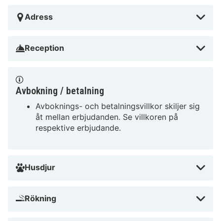
uppfriskande wellnessresa. Varför vänta? Boka din
vistelse idag och upplev allt som Biohotel
Adress
Eggensberger har att erbjuda!
Reception
Avbokning / betalning
Avboknings- och betalningsvillkor skiljer sig
åt mellan erbjudanden. Se villkoren på
respektive erbjudande.
Husdjur
Rökning