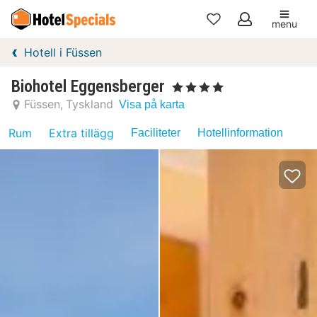
menu
Mina
Hotell i Füssen
favoriter
Biohotel Eggensberger
, 4 Stjärnor
Füssen
Tyskland
Visa på karta
Rum
Extra tillägg
Faciliteter
Hotellinformation