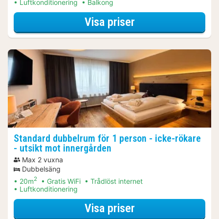
Luftkonditionering
Balkong
för Discover Neu
Visa priser
Standard dubbelrum för 1 person - icke-rökare
- utsikt mot innergården
Max 2 vuxna
Dubbelsäng
2
20m
Gratis WiFi
Trådlöst internet
Luftkonditionering
för Discover Neu
Visa priser