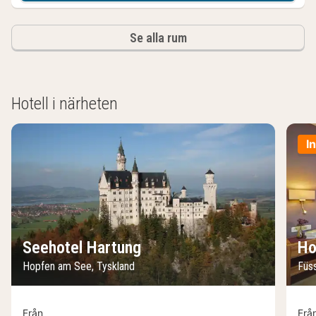
Se alla rum
Hotell i närheten
I
Seehotel Hartung
Ho
Hopfen am See, Tyskland
Füs
Från
Frå