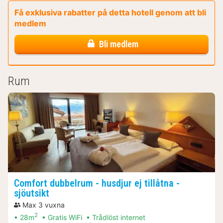
Få exklusiva rabatter på detta hotell genom att bli
medlem
Bli medlem
Rum
Comfort dubbelrum - husdjur ej tillåtna -
sjöutsikt
Max 3 vuxna
2
28m
Gratis WiFi
Trådlöst internet