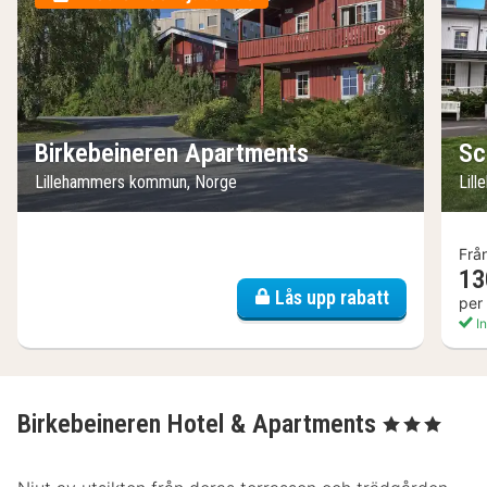
Birkebeineren Apartments
Sc
Lillehammers kommun, Norge
Lil
Frå
13
Lås upp rabatt
per
In
Birkebeineren Hotel & Apartments
, 3 Stjärnor