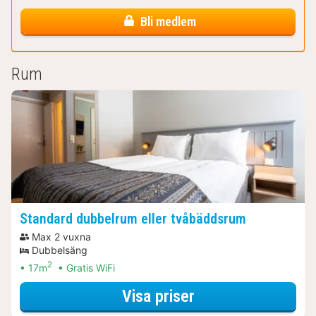
Bli medlem
Rum
Standard dubbelrum eller tvåbäddsrum
Max 2 vuxna
Dubbelsäng
2
17m
Gratis WiFi
för Standard dubb
Visa priser