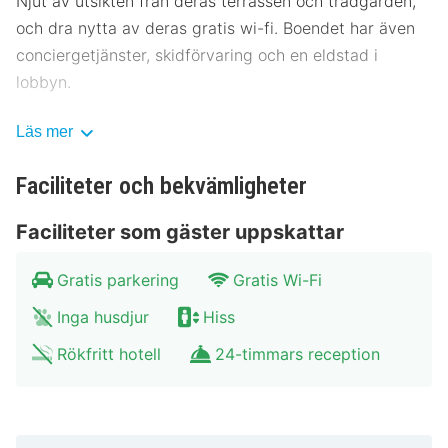
Njut av utsikten från deras terrassen och trädgården,
och dra nytta av deras gratis wi-fi. Boendet har även
conciergetjänster, skidförvaring och en eldstad i
lobbyn.
Här erbjuds en gratis frukostbuffé dagligen mellan
Läs mer
07.00 och 09.00.
Faciliteter och bekvämligheter
Gäster har tillgång till bland annat gratis dagstidningar
i lobbyn, reception (öppen dygnet runt) och flerspråkig
Faciliteter som gäster uppskattar
personal. På detta hotell erbjuds event- och
konferenslokaler såsom konferensrum och mötesrum.
Gratis parkering
Gratis Wi-Fi
Avgiftsfri parkering erbjuds på plats.
Inga husdjur
Hiss
Känn dig som hemma i ett av de 54 rummen. Sängen i
Rökfritt hotell
24-timmars reception
ditt rum har bäddmadrass. Gratis wi-fi gör att du kan
hålla dig uppkopplad, och satellit-tv erbjuder
underhållning. Badrummen har dusch och hårtorkar.