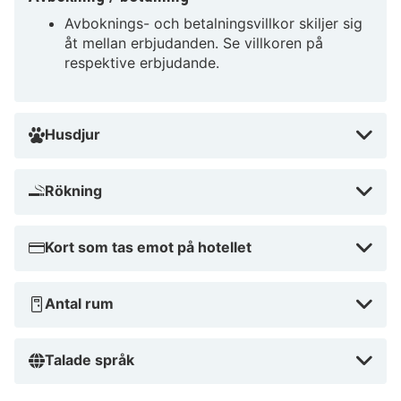
Lillehammer Art Museum och Nordseter inom femton
Avboknings- och betalningsvillkor skiljer sig
åt mellan erbjudanden. Se villkoren på
minuters promenadavstånd. Detta hotell ligger 1,4 km
respektive erbjudande.
från Maihaugenmuseet och 1,8 km från Lillehammer
Tourist Office.
Nära Norwegian Olympic Museum
Husdjur
Rökning
Kort som tas emot på hotellet
Antal rum
Talade språk