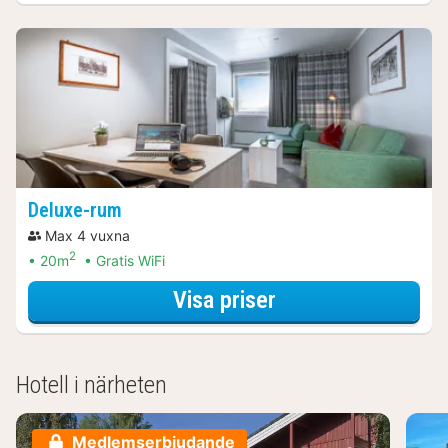
Deluxe-rum
Max 4 vuxna
2
20m
Gratis WiFi
för Deluxe-rum
Visa priser
Hotell i närheten
Medlemserbjudande