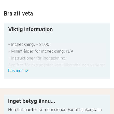
Bra att veta
Viktig information
- Incheckning: - 21.00
- Minimiålder för incheckning: N/A
- Instruktioner för incheckning.:
Avgifter för extragäster kan tillkomma och varierar
Viktig
Läs mer
i enlighet med boendets policy.
information
Statligt utfärdad fotolegitimation och kreditkort,
bankkort eller kontantdeposition kan krävas vid
incheckning för oförutsedda utgifter.
Särskilda önskemål erbjuds i mån av tillgång vid
Inget betyg ännu...
incheckning och kan medföra ytterligare avgifter.
Hotellet har för få recensioner. För att säkerställa
Särskilda önskemål kan inte garanteras.