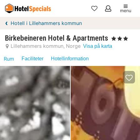
menu
Mina
Hotell i Lillehammers kommun
favoriter
Birkebeineren Hotel & Apartments
, 3 Stjärnor
Lillehammers kommun
Norge
Visa på karta
Rum
Faciliteter
Hotellinformation