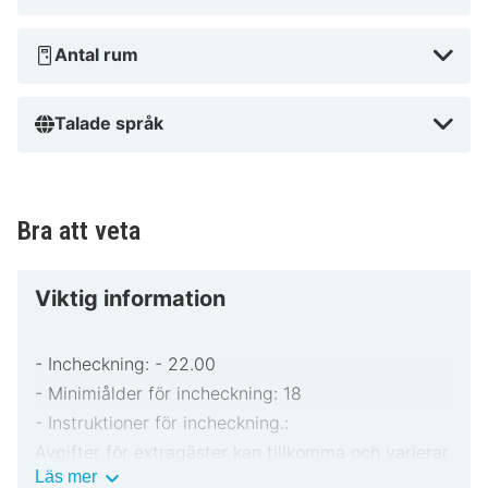
Antal rum
Talade språk
Bra att veta
Viktig information
- Incheckning: - 22.00
- Minimiålder för incheckning: 18
- Instruktioner för incheckning.:
Avgifter för extragäster kan tillkomma och varierar
Viktig
Läs mer
i enlighet med boendets policy.