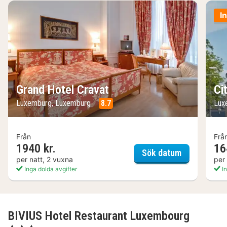
I
Grand Hotel Cravat
Ci
Luxemburg, Luxemburg
8.7
Lux
Från
Frå
1940 kr.
16
Grand Hotel
Sök datum
per natt, 2 vuxna
per
Inga dolda avgifter
In
BIVIUS Hotel Restaurant Luxembourg
, 3 Stjärnor