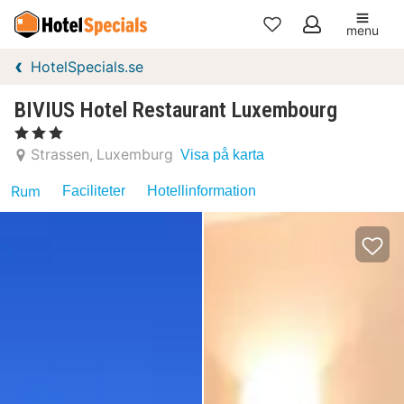
menu
Mina
HotelSpecials.se
favoriter
BIVIUS Hotel Restaurant Luxembourg
, 3 Stjärnor
Strassen
Luxemburg
Visa på karta
Rum
Faciliteter
Hotellinformation