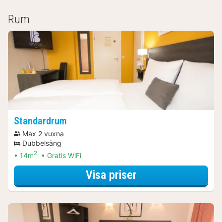
Rum
Standardrum
Max 2 vuxna
Dubbelsäng
2
14m
Gratis WiFi
för Standardrum
Visa priser