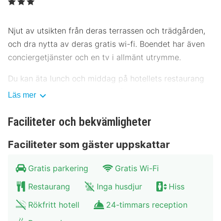
Njut av utsikten från deras terrassen och trädgården,
och dra nytta av deras gratis wi-fi. Boendet har även
conciergetjänster och en tv i allmänt utrymme.
Du kan äta lunch och middag på hotellets restaurang
Bivius, som specialiserar sig på italienska köket, eller
Läs mer
bara lata dig på rummet med deras rumsservice
(under begränsade tider). Släck törsten med din
Faciliteter och bekvämligheter
favoritdrink i boendets bar. Kontinental frukost
Faciliteter som gäster uppskattar
serveras dagligen mot en avgift.
Detta boende är stängt från 20 december till 31
Gratis parkering
Gratis Wi-Fi
december.
Restaurang
Inga husdjur
Hiss
Hotelstars Union tilldelar officiella stjärnklassificeringar
Rökfritt hotell
24-timmars reception
för boenden i Luxemburg. Detta boende har