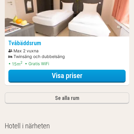
Tvåbäddsrum
Max 2 vuxna
Twinsäng och dubbelsäng
2
15m
Gratis WiFi
för Tvåbäddsrum
Visa priser
Se alla rum
Hotell i närheten