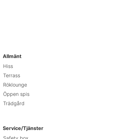
du kan hålla dig uppkopplad, och
telefon, värdeförvaringsskåp och
o Kyrka - 17,1 km Vättern - 19,1 km
ksmuseet - 26,5 km Nissan River -
parksvallen - 28,1 km Jönköpings
Allmänt
ommenderar att du använder
Hiss
Terrass
Röklounge
fklubb och Mullsjö Alpin. Detta hotell
Öppen spis
Trädgård
Service/Tjänster
Safety box