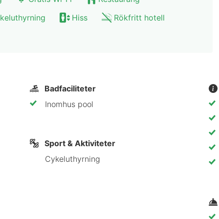
ummen med kylskåp och platt-tv. Gratis wi-fi gör att 
drummen har hårtorkar och badrockar. På rummet finns 
keluthyrning
Hiss
Rökfritt hotell
. Ryfors Golfklubb - 5,6 km Mullsjö Alpin - 10,1 km Hab
ticksmuseet - 26,4 km Radiomuseet - 26,5 km Tändstic
lturhuset Spira - 27,9 km Fågelmuseet - 27,9 km Stads
Badfaciliteter
iversity - 29,3 km Björkhaga Hotell & Konferens rek
Inomhus pool
 (JKG) - 30,5 km
ntralt i Mullsjö, en kvarts bilfärd från både Ryfors Gol
Sport & Aktiviteter
o Kyrka och 19,1 km från Vättern.
Cykeluthyrning