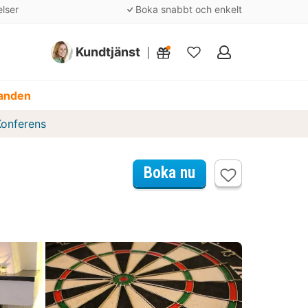
elser
Boka snabbt och enkelt
Kundtjänst
Mina
favoriter
danden
Konferens
Boka nu