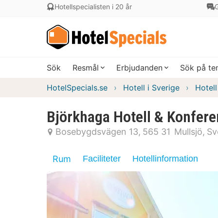
Hotellspecialisten i 20 år
G
Sök
Resmål
Erbjudanden
Sök på t
HotelSpecials.se
Hotell i Sverige
Hotell
Björkhaga Hotell & Konfere
Bosebygdsvägen 13
565 31
Mullsjö
Sv
Rum
Faciliteter
Hotellinformation