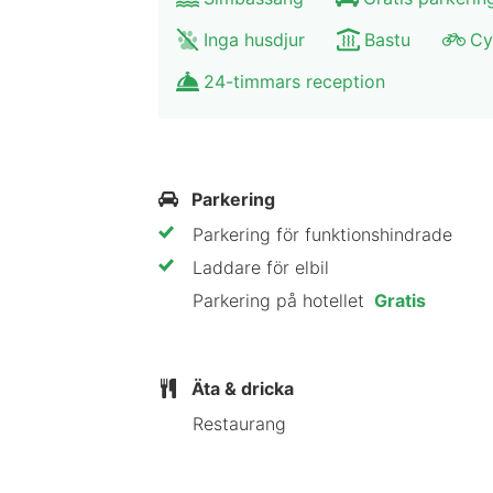
Känn dig som hemma i ett av de 28 r
kabel-tv erbjuder underhållning. Ba
Inga husdjur
Bastu
Cy
skrivbord.
24-timmars reception
Avstånd avrundas till närmsta decimal
Vätterstranden Väst - 26,3 km Tänds
26,8 km Friluftsmuseet - 27,9 km Ku
Parkering
Läns Museum - 28,3 km Jönköping Un
Parkering för funktionshindrade
flygplatsen Jönköping Axamo Airport
Laddare för elbil
Parkering på hotellet
Gratis
Björkhaga Hotell & Konferens ligger ce
med golfbana ligger 17,1 km från Hab
Bredvid en golfbana
Äta & dricka
Restaurang