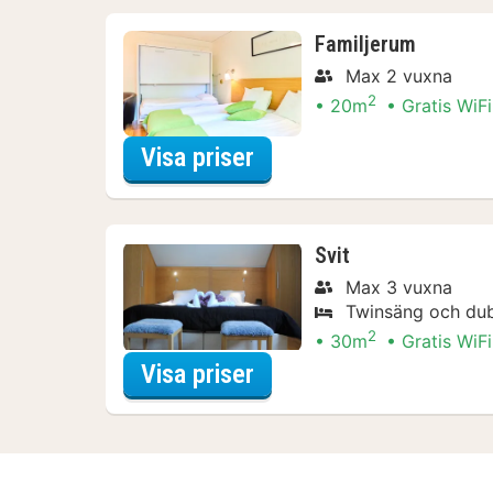
Familjerum
Max 2 vuxna
2
20m
Gratis WiFi
för Familjerum
Visa priser
Svit
Max 3 vuxna
Twinsäng och du
2
30m
Gratis WiFi
för Svit
Visa priser