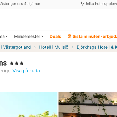
äster ger oss 4 stjärnor
Unika hotellupplev
ema
Minisemester
Deals
⏰ Sista minuten-erbju
 i Västergötland
Hotell i Mullsjö
Björkhaga Hotell & 
ns
, 3 Stjärnor
erige
Visa på karta