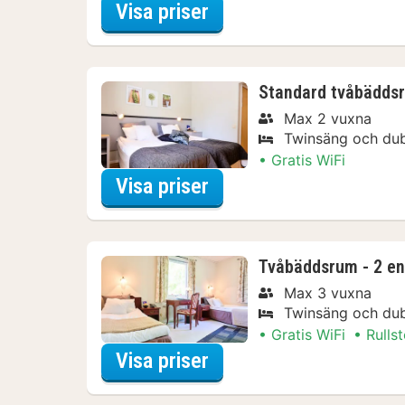
för Dubbelrum
Visa priser
Standard tvåbäddsr
Max 2 vuxna
Twinsäng och du
Gratis WiFi
för Standard tvåbädds
Visa priser
Tvåbäddsrum - 2 en
Max 3 vuxna
Twinsäng och du
Gratis WiFi
Rulls
för Tvåbäddsrum - 2 e
Visa priser