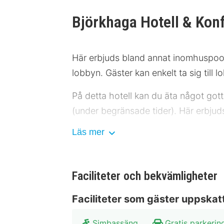
Björkhaga Hotell & Kon
Här erbjuds bland annat inomhuspool,
lobbyn. Gäster kan enkelt ta sig till 
På detta hotell kan du äta något got
(under begränsade tider). Här erbjud
Läs mer
Följande faciliteter är stängda unde
Pool
Gäster har tillgång till bland annat g
Faciliteter och bekvämligheter
detta hotell finns det event- och k
Faciliteter som gäster uppskat
Gäster erbjuds flygtransfer tur/retur 
Simbassäng
Gratis parkerin