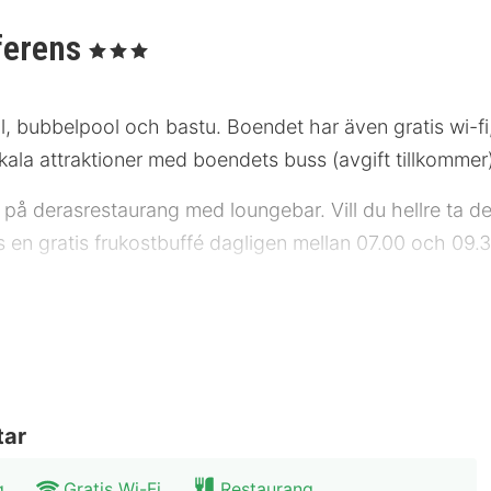
ferens
, 3 Stjärnor
 bubbelpool och bastu. Boendet har även gratis wi-fi, 
lokala attraktioner med boendets buss (avgift tillkommer
t på derasrestaurang med loungebar. Vill du hellre ta 
s en gratis frukostbuffé dagligen mellan 07.00 och 09.3
r julafton, juldagen, nyårsafton och nyårsdagen: Rest
ratis internet, business-service och expressincheckning.
onferensutrymmen på upp till 240 kvadratmeter, däribl
tar
mot en avgift och avgiftsfri parkering finns även på plat
g
Gratis Wi-Fi
Restaurang