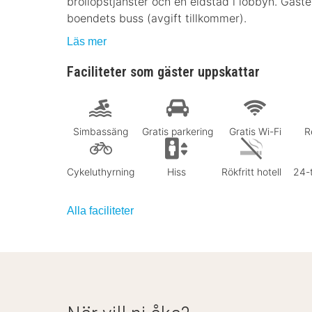
bröllopstjänster och en eldstad i lobbyn. Gäster
boendets buss (avgift tillkommer).
Läs mer
Faciliteter som gäster uppskattar
Simbassäng
Gratis parkering
Gratis Wi-Fi
R
Cykeluthyrning
Hiss
Rökfritt hotell
24-
Alla faciliteter