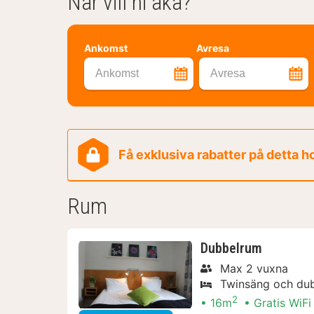
När vill ni åka?
Ankomst
Avresa
Ankomst
Avresa
Få exklusiva rabatter på detta h
Rum
Dubbelrum
Max 2 vuxna
Twinsäng och du
2
16m
Gratis WiFi