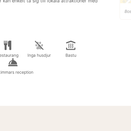
 kan enkelt ta sig till lokala attraktioner med
Bo
estaurang
Inga husdjur
Bastu
timmars reception