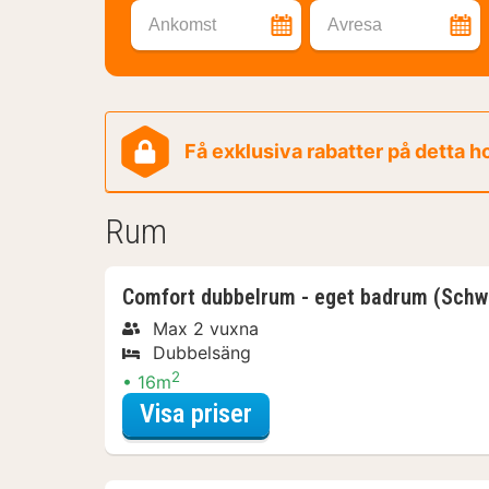
Ankomst
Avresa
Få exklusiva rabatter på detta h
Rum
Comfort dubbelrum - eget badrum (Schwa
Max 2 vuxna
Dubbelsäng
2
16m
för Comfort dubbelrum
Visa priser