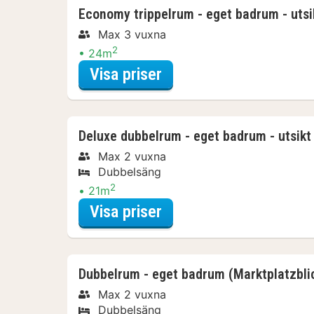
Economy trippelrum - eget badrum - utsi
Max 3 vuxna
2
24m
för Economy trippelrum
Visa priser
Deluxe dubbelrum - eget badrum - utsikt
Max 2 vuxna
Dubbelsäng
2
21m
för Deluxe dubbelrum -
Visa priser
Dubbelrum - eget badrum (Marktplatzbli
Max 2 vuxna
Dubbelsäng