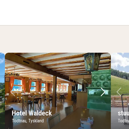
badrum (Marktplatzblick Zimmer )
sta bild
Föregående bild
Nästa bild
Fö
Hotel Waldeck
stu
Todtnau, Tyskland
Todtn