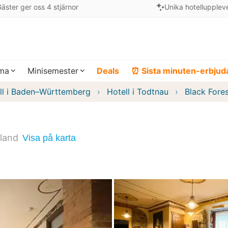
äster ger oss 4 stjärnor
Unika hotellupplev
ema
Minisemester
Deals
⏰ Sista minuten-erbju
ll i Baden–Württemberg
Hotell i Todtnau
Black Fores
land
Visa på karta