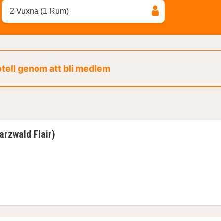
2 Vuxna (1 Rum)
otell genom att bli medlem
rzwald Flair)
 - eget badrum (Schwarzwald Flair)