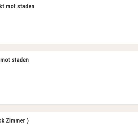
kt mot staden
 - eget badrum - utsikt mot staden
 mot staden
 eget badrum - utsikt mot staden
ck Zimmer )