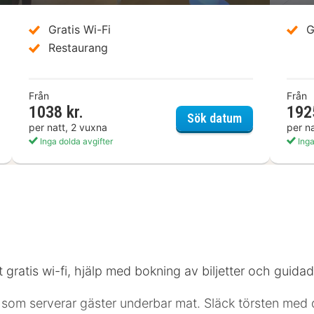
Gratis Wi-Fi
G
Restaurang
Från
Från
1038 kr.
192
ndhotel Löwen Bernau
Hotel Waldec
Sök datum
per natt, 2 vuxna
per n
Inga dolda avgifter
Inga
 gratis wi-fi, hjälp med bokning av biljetter och guida
 som serverar gäster underbar mat. Släck törsten med d