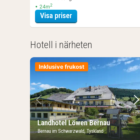
2
24m
för Dubbelrum - eget 
Visa priser
Hotell i närheten
Inklusive frukost
Föregående bild
Nä
Landhotel Löwen Bernau
Bernau im Schwarzwald, Tyskland