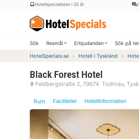
Hotellspecialisten i 20 år
G
Sök
Resmål
Erbjudanden
Sök på t
HotelSpecials.se
Hotell i Tyskland
Hote
Black Forest Hotel
Feldbergstraße 2
79674
Todtnau
Tysk
Rum
Faciliteter
Hotellinformation