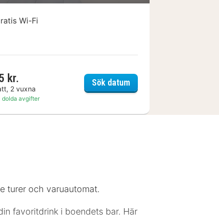
ratis Wi-Fi
5 kr.
k
stuub todtnauberg
Sök datum
att, 2 vuxna
 dolda avgifter
de turer och varuautomat.
in favoritdrink i boendets bar. Här