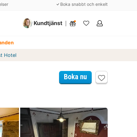
elser
Boka snabbt och enkelt
Kundtjänst
Mina
favoriter
danden
t Hotel
Boka nu