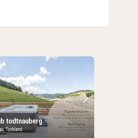
regående bild
Nästa bild
ub todtnauberg
au, Tyskland