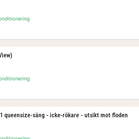
onditionering
 1 queensize-säng - icke-rökare - utsikt mot fl
View)
onditionering
 View)
1 queensize-säng - icke-rökare - utsikt mot floden
onditionering