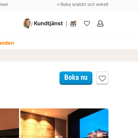
elser
Boka snabbt och enkelt
Kundtjänst
Mina
favoriter
danden
Boka nu