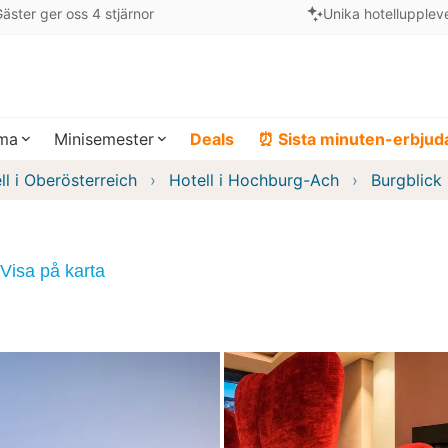
äster ger oss 4 stjärnor
Unika hotellupplev
ema
Minisemester
Deals
⏰ Sista minuten-erbju
ll i Oberösterreich
Hotell i Hochburg-Ach
Burgblick
Visa på karta