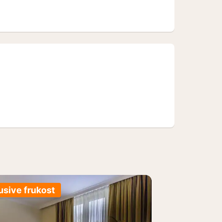
oden
oden
usive frukost