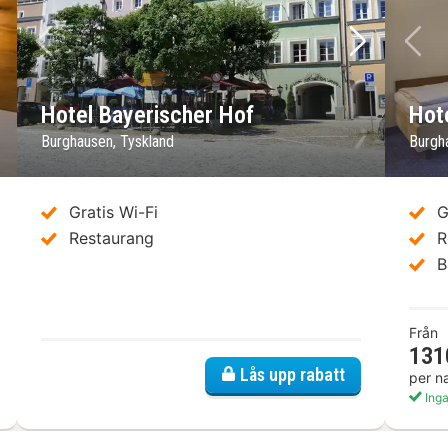
sta bild
Föregående bild
Nästa bild
Fö
Hotel Bayerischer Hof
Hot
Burghausen, Tyskland
Burgh
Gratis Wi-Fi
G
Restaurang
R
B
Från
131
el Post
Lås upp rabatt
per n
Inga