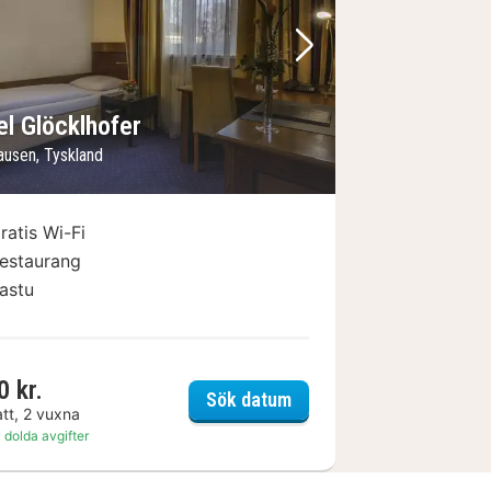
regående bild
Nästa bild
el Glöcklhofer
ausen, Tyskland
ratis Wi-Fi
estaurang
astu
0 kr.
Hotel Glöcklhofer
Sök datum
att, 2 vuxna
 dolda avgifter