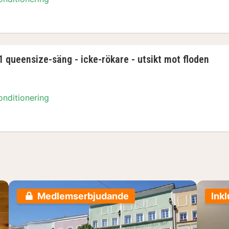
 1 queensize-säng - icke-rökare - utsikt mot fl
1 queensize-säng - icke-rökare - utsikt mot floden
onditionering
 1 queensize-säng - icke-rökare - utsikt mot fl
Medlemserbjudande
Inkl