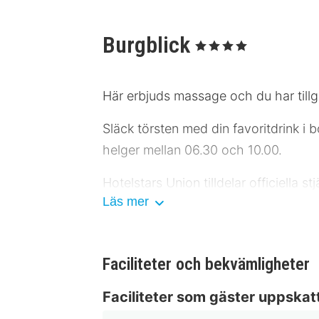
Burgblick
, 4 Stjärnor
Här erbjuds massage och du har tillgå
Släck törsten med din favoritdrink i
helger mellan 06.30 och 10.00.
Hotelstars Union tilldelar officiella s
Läs mer
Gäster har tillgång till bland annat 
plats.
Faciliteter och bekvämligheter
Känn dig som hemma i ett av de 43 ru
badrum med badkar eller dusch, grati
Faciliteter som gäster uppskat
Städning erbjuds dagligen.