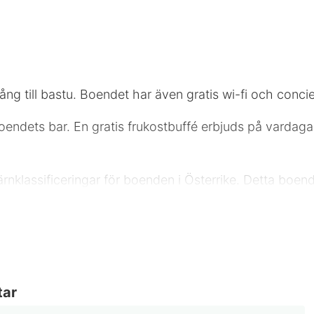
ng till bastu. Boendet har även gratis wi-fi och concie
 boendets bar. En gratis frukostbuffé erbjuds på varda
tjärnklassificeringar för boenden i Österrike. Detta boen
bagageförvaring, värdeförvaringsskåp i receptionen och h
mmen med minibarer och platt-tv. Gratis wi-fi gör att 
s toalettartiklar och hårtorkar. På rummet finns värde
tar