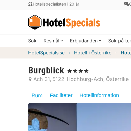
Hotellspecialisten i 20 år
G
Sök
Resmål
Erbjudanden
Sök på t
HotelSpecials.se
Hotell i Österrike
Hote
Burgblick
, 4 Stjärnor
Ach 31
5122
Hochburg-Ach
Österrike
Rum
Faciliteter
Hotellinformation