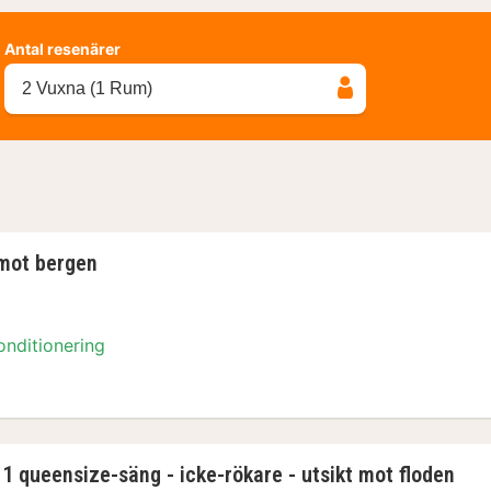
Antal resenärer
2 Vuxna (1 Rum)
 mot bergen
onditionering
 mot bergen
1 queensize-säng - icke-rökare - utsikt mot floden