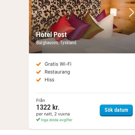
Föregående bild
Nä
Hotel Post
Burghausen, Tyskland
Gratis Wi-Fi
Restaurang
Hiss
Från
1322 kr.
Hot
Sök datum
per natt, 2 vuxna
Inga dolda avgifter