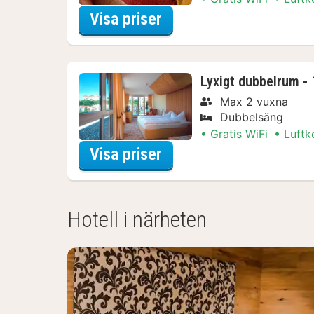
för Junior dubbelrum -
Visa priser
Lyxigt dubbelrum - 
Max 2 vuxna
Dubbelsäng
Gratis WiFi
Luftk
för Lyxigt dubbelrum -
Visa priser
Hotell i närheten