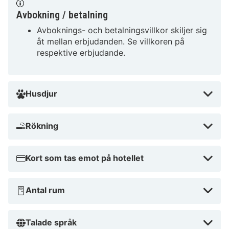
Stockholms rika kultur och historia från denna centrala
Avbokning / betalning
punkt. Varför vänta? Boka din vistelse idag och upplev
allt som Bob W Stockholm Gamla Stan har att erbjuda!
Avboknings- och betalningsvillkor skiljer sig
åt mellan erbjudanden. Se villkoren på
respektive erbjudande.
Husdjur
Rökning
Kort som tas emot på hotellet
Antal rum
Talade språk