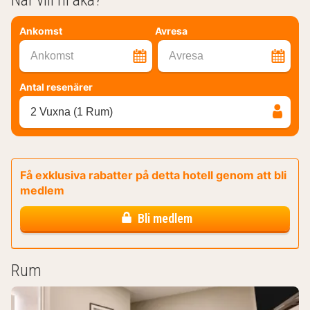
Ankomst
Avresa
Ankomst
Avresa
Antal resenärer
2 Vuxna (1 Rum)
Få exklusiva rabatter på detta hotell genom att bli
medlem
Bli medlem
Rum