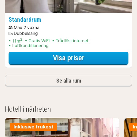
Standardrum
Max 2 vuxna
Dubbelsäng
2
11m
Gratis WiFi
Trådlöst internet
Luftkonditionering
för Spapaket
Visa priser
Se alla rum
Hotell i närheten
Inklusive frukost
I