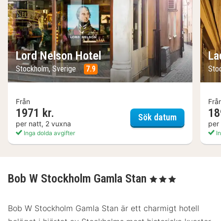
Lord Nelson Hotel
La
Stockholm, Sverige
7.9
Sto
Från
Frå
1971 kr.
18
Lord Nelson
Sök datum
per natt, 2 vuxna
per
Inga dolda avgifter
In
Bob W Stockholm Gamla Stan
, 3 Stjärnor
Bob W Stockholm Gamla Stan är ett charmigt hotell