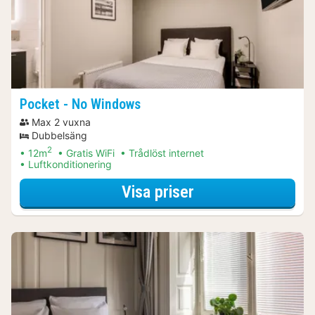
Pocket - No Windows
Max 2 vuxna
Dubbelsäng
2
12m
Gratis WiFi
Trådlöst internet
Luftkonditionering
för Spapaket
Visa priser