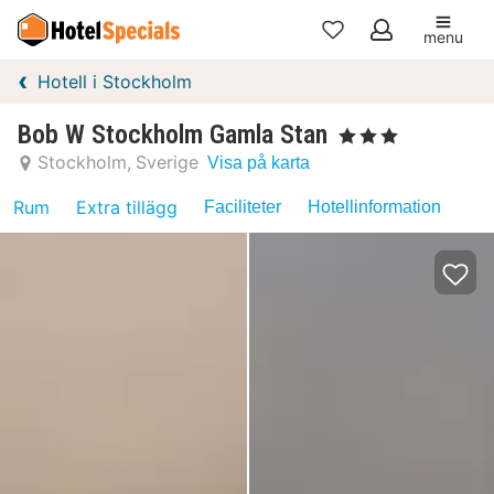
menu
Mina
Hotell i Stockholm
favoriter
Bob W Stockholm Gamla Stan
, 3 Stjärnor
Stockholm
Sverige
Visa på karta
Rum
Extra tillägg
Faciliteter
Hotellinformation