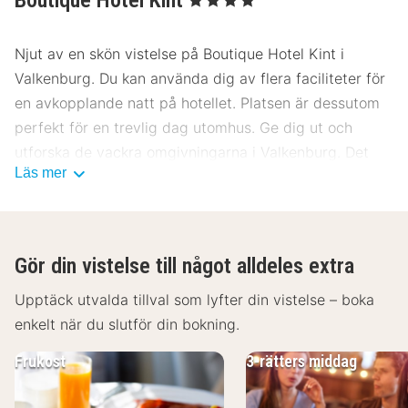
Njut av en skön vistelse på Boutique Hotel Kint i
Valkenburg. Du kan använda dig av flera faciliteter för
en avkopplande natt på hotellet. Platsen är dessutom
perfekt för en trevlig dag utomhus. Ge dig ut och
utforska de vackra omgivningarna i Valkenburg. Det
Läs mer
blir garanterat en trevlig vistelse på Boutique Hotel
Kint.
Gör din vistelse till något alldeles extra
Upptäck utvalda tillval som lyfter din vistelse – boka
enkelt när du slutför din bokning.
Frukost
3-rätters middag