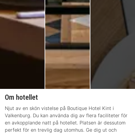
Om hotellet
Njut av en skön vistelse på Boutique Hotel Kint i
Valkenburg. Du kan använda dig av flera faciliteter för
en avkopplande natt på hotellet. Platsen är dessutom
perfekt för en trevlig dag utomhus. Ge dig ut och