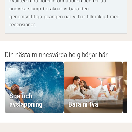
kvaliteten på hotellinformationen och för att
undvika slump beräknar vi bara den
genomsnittliga poängen när vi har tillräckligt med
recensioner.
Din nästa minnesvärda helg börjar här
Spa och
E
avslappning
Bara ni två
g