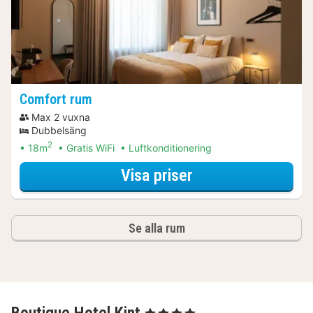
Comfort rum
Max 2 vuxna
Dubbelsäng
2
18m
Gratis WiFi
Luftkonditionering
för Comfort rum
Visa priser
Se alla rum
Boutique Hotel Kint
, 4 Stjärnor