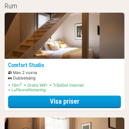
Rum
Comfort Studio
Max 2 vuxna
Dubbelsäng
2
18m
Gratis WiFi
Trådlöst internet
Luftkonditionering
för Comfort Studi
Visa priser