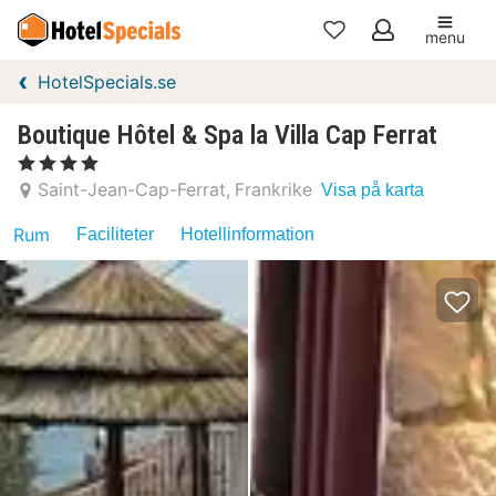
menu
Mina
HotelSpecials.se
favoriter
Boutique Hôtel & Spa la Villa Cap Ferrat
, 4 Stjärnor
Saint-Jean-Cap-Ferrat
Frankrike
Visa på karta
Rum
Faciliteter
Hotellinformation