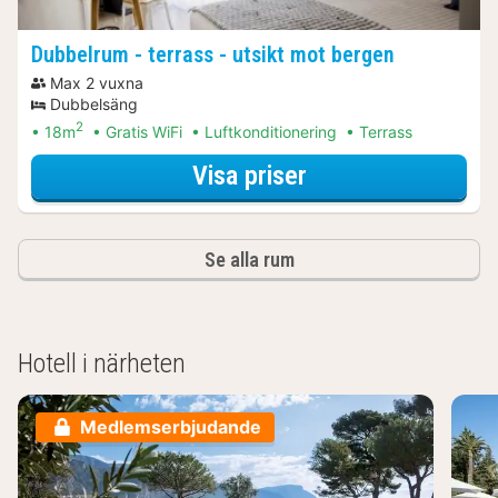
Dubbelrum - terrass - utsikt mot bergen
Max 2 vuxna
Dubbelsäng
2
18m
Gratis WiFi
Luftkonditionering
Terrass
för Dubbelrum - te
Visa priser
Se alla rum
Hotell i närheten
Medlemserbjudande