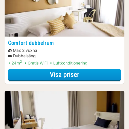
Comfort dubbelrum
Max 2 vuxna
Dubbelsäng
2
24m
Gratis WiFi
Luftkonditionering
för Comfort dubb
Visa priser