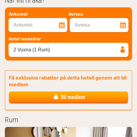
När vill ni åka?
Ankomst
Avresa
Ankomst
Avresa
Antal resenärer
2 Vuxna (1 Rum)
Få exklusiva rabatter på detta hotell genom att bli
medlem
Bli medlem
Rum