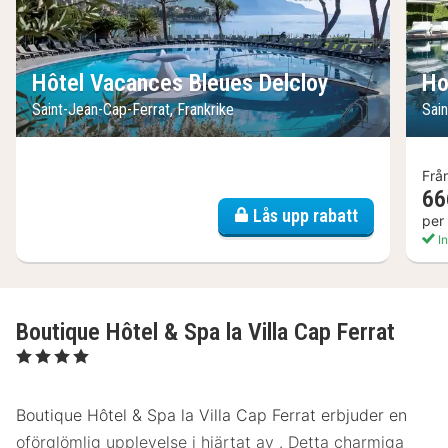
Hôtel Vacances Bleues Delcloy
Ho
Saint-Jean-Cap-Ferrat, Frankrike
Sain
Frå
66
Lås upp rabatt
per
In
Boutique Hôtel & Spa la Villa Cap Ferrat
, 4 Stjärnor
Boutique Hôtel & Spa la Villa Cap Ferrat erbjuder en
oförglömlig upplevelse i hjärtat av . Detta charmiga