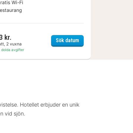
ratis Wi-Fi
estaurang
3 kr.
Anglet Aeroport
Chateau du Clair de Lun
Sök datum
att, 2 vuxna
 dolda avgifter
istelse. Hotellet erbjuder en unik
 vid sjön.