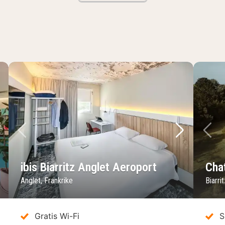
sta bild
Föregående bild
Nästa bild
Fö
ibis Biarritz Anglet Aeroport
Cha
Anglet, Frankrike
Biarri
Gratis Wi-Fi
S