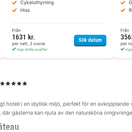
Cykeluthyrning
G
Hiss
R
Från
Från
1631 kr.
356
e Hotel by Best Western Biarritz Aeroport
ibis Biarritz 
Sök datum
per natt, 2 vuxna
per n
Inga dolda avgifter
Inga
, 5 Stjärnor
 hotell i en idyllisk miljö, perfekt för en avkopplande v
 där gästerna kan njuta av den natursköna omgivningen
âteau