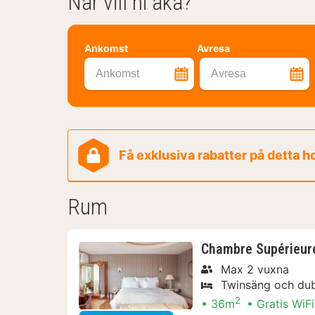
När vill ni åka?
Ankomst
Avresa
Ankomst
Avresa
Få exklusiva rabatter på detta h
Rum
Chambre Supérieur
Max 2 vuxna
Twinsäng och du
2
36m
Gratis WiFi