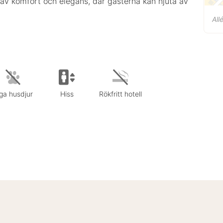
n av komfort och elegans, där gästerna kan njuta av
All
ga husdjur
Hiss
Rökfritt hotell