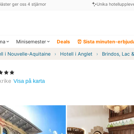
äster ger oss 4 stjärnor
Unika hotellupplev
ema
Minisemester
Deals
⏰ Sista minuten-erbju
ll i Nouvelle-Aquitaine
Hotell i Anglet
Brindos, Lac 
nor
krike
Visa på karta