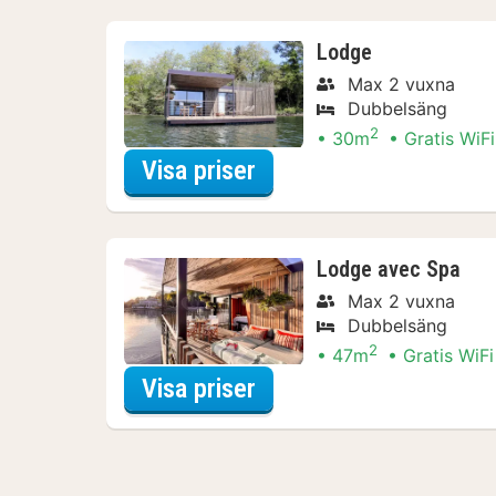
Lodge
Max 2 vuxna
Dubbelsäng
2
30m
Gratis WiFi
för Lodge
Visa priser
Lodge avec Spa
Max 2 vuxna
Dubbelsäng
2
47m
Gratis WiFi
för Lodge avec Spa
Visa priser