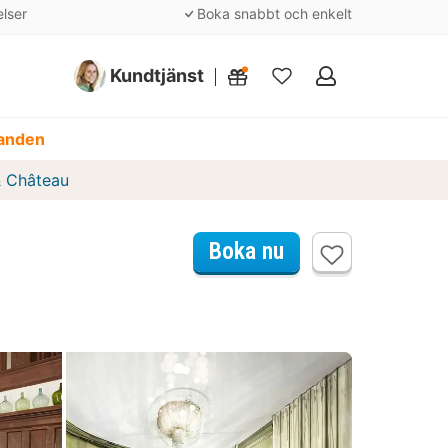
elser
Boka snabbt och enkelt
Kundtjänst
Mina
favoriter
danden
& Château
Boka nu