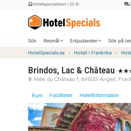
Hotellspecialisten i 20 år
G
Sök
Resmål
Erbjudanden
Sök på t
HotelSpecials.se
Hotell i Frankrike
Hote
Brindos, Lac & Château
, 5 Stjär
Allée du Château 1
64600
Anglet
Fran
Rum
Faciliteter
Hotellinformation