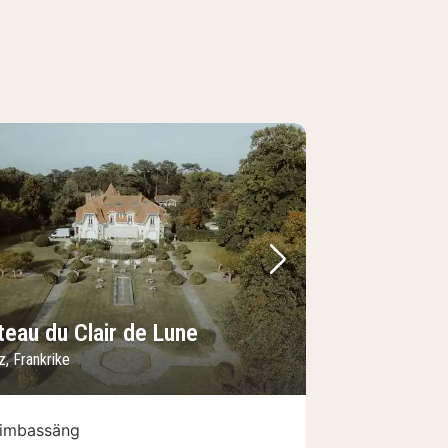
regående bild
Nästa bild
teau du Clair de Lune
tz, Frankrike
imbassäng