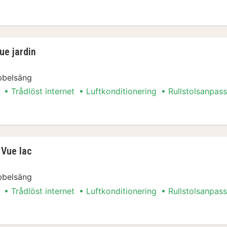
re
ue jardin
bbelsäng
Trådlöst internet
Luftkonditionering
Rullstolsanpass
ue jardin
 Vue lac
bbelsäng
Trådlöst internet
Luftkonditionering
Rullstolsanpass
 Vue lac