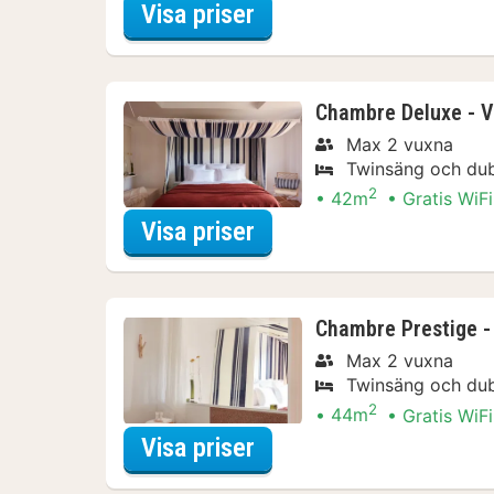
för Chambre Supérieu
Visa priser
Chambre Deluxe - V
Max 2 vuxna
Twinsäng och du
2
42m
Gratis WiFi
för Chambre Deluxe - V
Visa priser
Chambre Prestige -
Max 2 vuxna
Twinsäng och du
2
44m
Gratis WiFi
för Chambre Prestige -
Visa priser