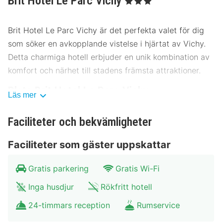
Brit Hotel Le Parc Vichy
Brit Hotel Le Parc Vichy är det perfekta valet för dig
som söker en avkopplande vistelse i hjärtat av Vichy.
Detta charmiga hotell erbjuder en unik kombination av
komfort och närhet till stadens främsta attraktioner.
Plats Brit Hotel Le Parc Vichy
Läs mer
Beläget i centrala Vichy, ligger Brit Hotel Le Parc Vichy
Faciliteter och bekvämligheter
bara några minuter från stadens pulserande centrum
och den vackra huvudtorget. Hotellet är omgivet av
Faciliteter som gäster uppskattar
kulturella sevärdheter som museer och teatrar, vilket
gör det till en idealisk plats för kulturälskare. Dessutom
Gratis parkering
Gratis Wi-Fi
finns det utmärkta transportalternativ med både buss
Inga husdjur
Rökfritt hotell
och tåg inom nära räckhåll, samt tillgång till parkering
för gäster som anländer med bil.
24-timmars reception
Rumservice