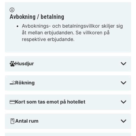
Gym
Parkering
Avbokning / betalning
Restaurang Brit Hotel Le Parc Vichy
Avboknings- och betalningsvillkor skiljer sig
åt mellan erbjudanden. Se villkoren på
Även om Brit Hotel Le Parc Vichy inte har en egen
respektive erbjudande.
restaurang, finns det gott om matställen i närheten där
du kan njuta av både lokala och internationella rätter.
Området erbjuder en avslappnad matupplevelse med
Husdjur
en romantisk atmosfär, perfekt för par som vill njuta av
en mysig middag tillsammans.
Rökning
Varför våra HotelSpecials rekommenderar
Brit Hotel Le Parc Vichy
Kort som tas emot på hotellet
Perfekt centralt läge nära attraktioner
Positiva recensioner från tidigare gäster
Vänlig och hjälpsam personal
Antal rum
Närhet till kulturella sevärdheter
Bekväma och moderna faciliteter