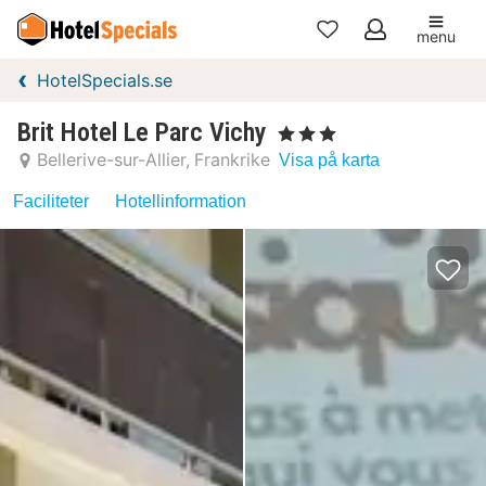
menu
Mina
HotelSpecials.se
favoriter
Brit Hotel Le Parc Vichy
, 3 Stjärnor
Bellerive-sur-Allier
Frankrike
Visa på karta
Faciliteter
Hotellinformation