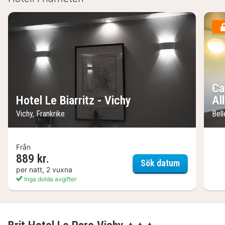
Ca
Hotel Le Biarritz - Vichy
All
Vichy, Frankrike
Bell
Från
889 kr.
Hotel Le Biar
Sök datum
per natt, 2 vuxna
Inga dolda avgifter
, 3 Stjärnor