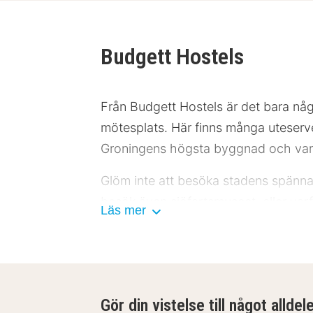
Budgett Hostels
Från Budgett Hostels är det bara någ
mötesplats. Här finns många uteserve
Groningens högsta byggnad och varifr
Glöm inte att besöka stadens spän
besök även sjöfartsmuseet, eller varf
Läs mer
en cykel och upptäcka staden från tv
Budgett Hostels serverar dagligen e
luncher och middagar. På Budgett Hos
Gör din vistelse till något alldel
Budgett Hostels erbjuder 33 billiga