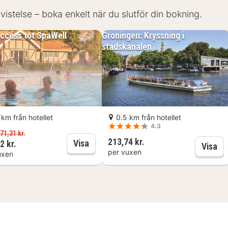
tt badrum med dusch, toalett och handfat. Det finns även
 vistelse – boka enkelt när du slutför din bokning.
access tot SpaWell
Groningen: Kryssning i
stadskanalen
 km från hotellet
0.5 km från hotellet
4.3
ckning söndag (17:00)
71,31 kr.
213,74 kr.
1 day access tot SpaWell
Visa
2 kr.
Gr
Visa
per vuxen
uxen