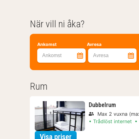
När vill ni åka?
Ankomst
Avresa
Ankomst
Avresa
Rum
Dubbelrum
Max 2 vuxna (max
Trådlöst internet
för Övernattning med 
Visa priser