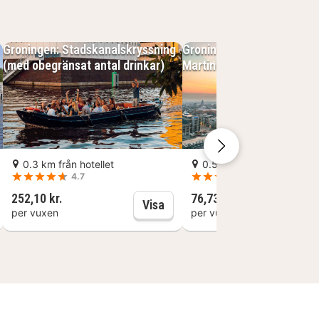
 toalett i korridoren.
Groningen: Stadskanalskryssning
Groningen: Klättra upp på
(med obegränsat antal drinkar)
Martinitornet
0.3 km från hotellet
0.5 km från hotellet
4.7
4.5
252,10 kr.
76,73 kr.
oningen: Kryssning i stadskanalen
Groningen: Stadskanalskryssn
Visa
per vuxen
per vuxen