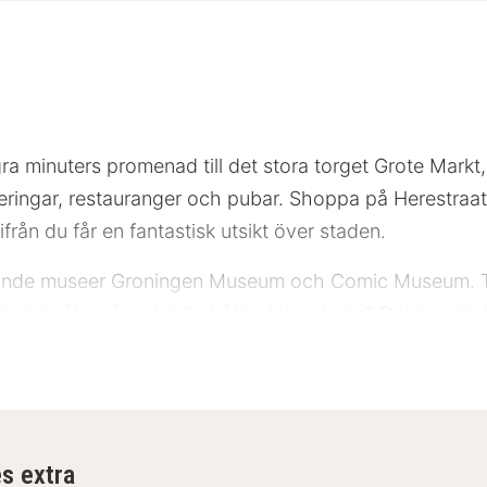
ra minuters promenad till det stora torget Grote Markt,
ringar, restauranger och pubar. Shoppa på Herestraat, o
ån du får en fantastisk utsikt över staden.
nande museer Groningen Museum och Comic Museum. Ta
ör inte åka på en härlig båttur i kanalerna? Det är ock
å hjul.
n god frukost. I närheten av hostelet finns massor me
tels erbjuds gratis Wifi.
es extra
 och bekväma rum. Alla rum har våningssängar. Rummen 