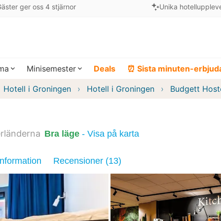
äster ger oss 4 stjärnor
Unika hotellupplev
ema
Minisemester
Deals
⏰ Sista minuten-erbju
Hotell i Groningen
Hotell i Groningen
Budgett Host
rländerna
Bra läge
- Visa på karta
information
Recensioner (13)