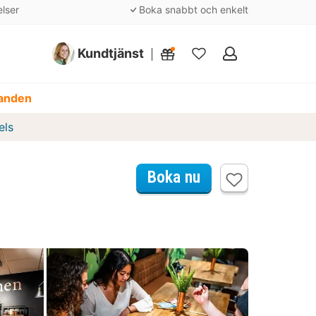
elser
Boka snabbt och enkelt
Kundtjänst
Mina
favoriter
danden
els
Boka nu