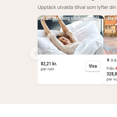
luftkonditionering, gratis Wifi och e
Upptäck utvalda tillval som lyfter din
Sen utcheckning söndag (17:00)
1 day 
9.8
82,21 kr.
Sen utche
Visa
Från
4
per rum
328,8
per v