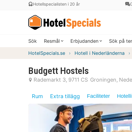
Hotellspecialisten i 20 år
G
Sök
Resmål
Erbjudanden
Sök på t
HotelSpecials.se
Hotell i Nederländerna
Budgett Hostels
Rademarkt 3
9711 CS
Groningen
Nede
Rum
Extra tillägg
Faciliteter
Hotell