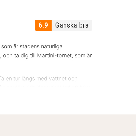
6.9
Ganska bra
 som är stadens naturliga
ch ta dig till Martini-tornet, som är
 en tur längs med vattnet och
så populärt och dessutom kul att hyra
d restauranger som serverar goda
är utrustade med TV, safety box,