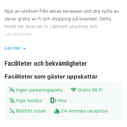
Njut av utsikten från deras terrassen och dra nytta av
deras gratis wi-fi och shopping på boendet. Detta
hotell har även en tv i allmänt utrymme och
varuautomat.
På hotellets kafé kan du stilla hungern, och du kan
Läs mer
även köpa snacks i deras snackbar/deli. Avsluta dagen
med en drink på boendets bar. Frukostbuffé serveras
Faciliteter och bekvämligheter
dagligen mot en avgift från 06.30 till 09.30.
Faciliteter som gäster uppskattar
Detta boende har fått sin officiella stjärngradering från
Frankrikes Turistutvecklingsbyrå, ATOUT France.
Ingen parkeringsplats
Gratis Wi-Fi
Inga husdjur
Hiss
Gäster har tillgång till bland annat dator, gratis
dagstidningar i lobbyn och kemtvätt/tvättjänster.
Rökfritt hotell
24-timmars reception
Känn dig som hemma i ett av de 69 rummen med