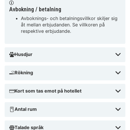
Airport (GVA) - 27,6 km
Avbokning / betalning
Campanile Annemasse Gare - Genève ligger i hjärtat
Avboknings- och betalningsvillkor skiljer sig
av Annemasse, en fem minuters bilfärd från både
åt mellan erbjudanden. Se villkoren på
Chateau Bleu och Hôpital privé Pays de Savoie -
respektive erbjudande.
Ramsay Générale de Santé. Detta hotell ligger 12,3 km
från FN:s Europa-högkvarter och 13,7 km från Palexpo.
Husdjur
Nära Chateau Bleu
Rökning
Kort som tas emot på hotellet
Antal rum
Talade språk