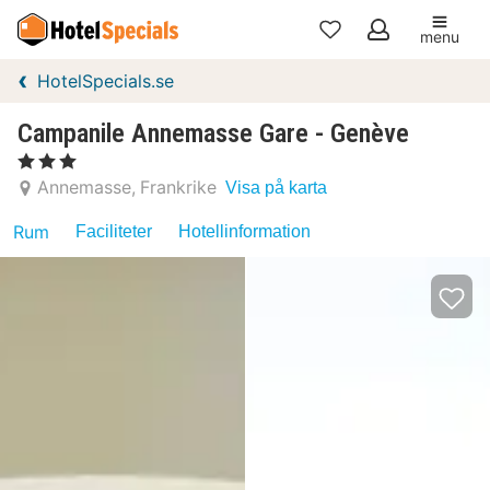
menu
Mina
HotelSpecials.se
favoriter
Campanile Annemasse Gare - Genève
, 3 Stjärnor
Annemasse
Frankrike
Visa på karta
Rum
Faciliteter
Hotellinformation