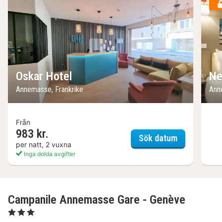
Oskar Hotel
Ne
Annemasse, Frankrike
Ann
Från
983 kr.
Oskar Hotel
Sök datum
per natt, 2 vuxna
Inga dolda avgifter
Campanile Annemasse Gare - Genève
, 3 Stjärnor