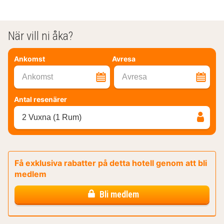
När vill ni åka?
Ankomst
Avresa
Ankomst
Avresa
Antal resenärer
2 Vuxna (1 Rum)
Få exklusiva rabatter på detta hotell genom att bli
medlem
Bli medlem