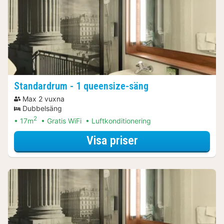
Standardrum - 1 queensize-säng
Max 2 vuxna
Dubbelsäng
2
17m
Gratis WiFi
Luftkonditionering
för Standardrum -
Visa priser