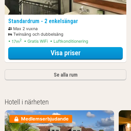
Standardrum - 2 enkelsängar
Max 2 vuxna
Twinsäng och dubbelsäng
2
17m
Gratis WiFi
Luftkonditionering
för Standardrum -
Visa priser
Se alla rum
Hotell i närheten
Medlemserbjudande