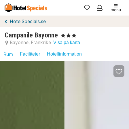
menu
Mina
HotelSpecials.se
favoriter
Campanile Bayonne
, 3 Stjärnor
Bayonne
Frankrike
Visa på karta
Rum
Faciliteter
Hotellinformation