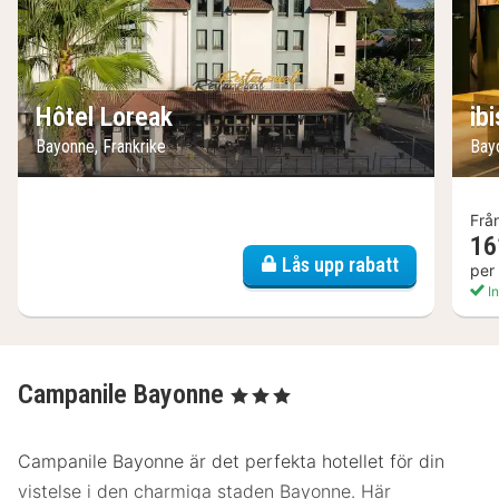
Hôtel Loreak
ib
Bayonne, Frankrike
Bay
Frå
16
Lås upp rabatt
per
In
Campanile Bayonne
, 3 Stjärnor
Campanile Bayonne är det perfekta hotellet för din
vistelse i den charmiga staden Bayonne. Här