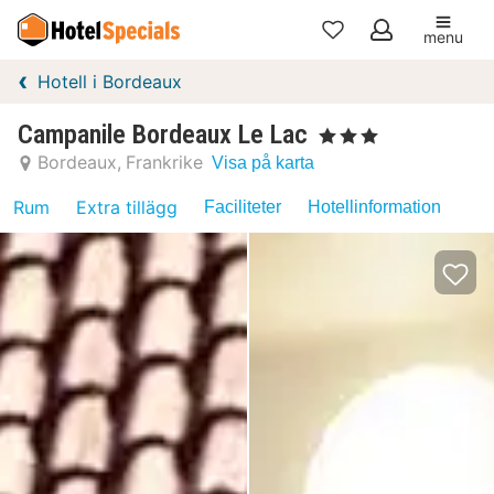
menu
Mina
Hotell i Bordeaux
favoriter
Campanile Bordeaux Le Lac
, 3 Stjärnor
Bordeaux
Frankrike
Visa på karta
Rum
Extra tillägg
Faciliteter
Hotellinformation