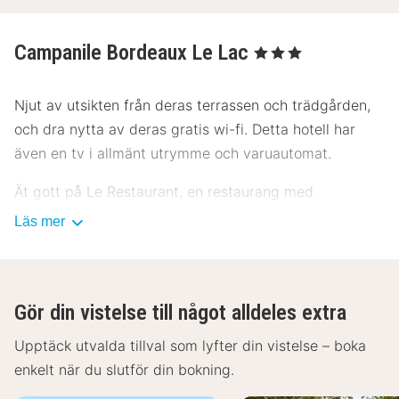
Campanile Bordeaux Le Lac
, 3 Stjärnor
Njut av utsikten från deras terrassen och trädgården,
och dra nytta av deras gratis wi-fi. Detta hotell har
även en tv i allmänt utrymme och varuautomat.
Ät gott på Le Restaurant, en restaurang med
loungebar, eller på deras kafé. Frukostbuffé serveras
Läs mer
på vardagar mellan 06.30 och 09.00 och på helger
mellan 07.00 och 10.00 mot en avgift.
Detta boende har fått sin officiella stjärngradering från
Gör din vistelse till något alldeles extra
Frankrikes Turistutvecklingsbyrå, ATOUT France.
Upptäck utvalda tillval som lyfter din vistelse – boka
Gäster har tillgång till bland annat gratis dagstidningar
enkelt när du slutför din bokning.
i lobbyn, reception (öppen dygnet runt) och flerspråkig