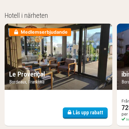
Hotell i närheten
Medlemserbjudande
Le Provençal
ib
Bordeaux, Frankrike
Bor
Frå
72
Lås upp rabatt
per
In