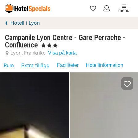
menu
Mina
Hotell i Lyon
favoriter
Campanile Lyon Centre - Gare Perrache -
Confluence
, 3 Stjärnor
Lyon
Frankrike
Visa på karta
Rum
Extra tillägg
Faciliteter
Hotellinformation