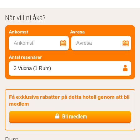
När vill ni åka?
Ankomst
Avresa
Ankomst
Avresa
Antal resenärer
2 Vuxna (1 Rum)
Få exklusiva rabatter på detta hotell genom att bli
medlem
Bli medlem
Rum