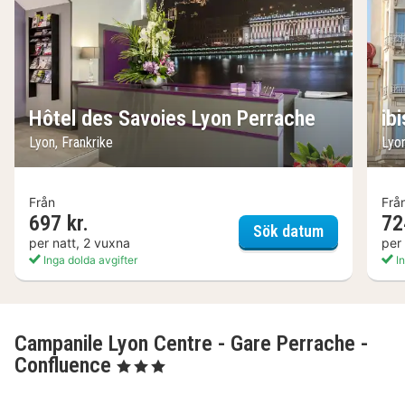
Hôtel des Savoies Lyon Perrache
ib
Lyon, Frankrike
Lyon
Från
Frå
697 kr.
72
Hôtel des S
Sök datum
per natt, 2 vuxna
per
Inga dolda avgifter
In
Campanile Lyon Centre - Gare Perrache -
Confluence
, 3 Stjärnor