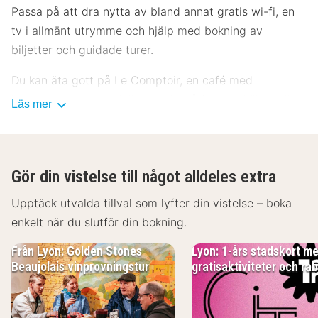
Passa på att dra nytta av bland annat gratis wi-fi, en
tv i allmänt utrymme och hjälp med bokning av
biljetter och guidade turer.
Du kan äta gott på Le Comptoir, en café med
loungebar som specialiserat sig på franska köket, eller
Läs mer
på deras kafé. Frukostbuffé serveras på vardagar
mellan 06.30 och 10.00 och på helger mellan 07.00 och
10.30 mot en avgift.
Gör din vistelse till något alldeles extra
Detta boende har fått sin officiella stjärngradering från
Upptäck utvalda tillval som lyfter din vistelse – boka
Frankrikes Turistutvecklingsbyrå, ATOUT France.
enkelt när du slutför din bokning.
Gäster har tillgång till bland annat business-service,
Från Lyon: Golden Stones
Lyon: 1-års stadskort m
gratis dagstidningar i lobbyn och reception (öppen
Beaujolais vinprovningstur
gratisaktiviteter och ra
dygnet runt).
Känn dig som hemma i ett av de 87 rummen med