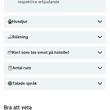
respektive erbjudande.
som vill utforska mer finns det många charmiga
matställen i närheten.
Husdjur
Varför vår HotelSpecialist rekommenderar
Campanile NATURE - Clermont Ferrand
Nord Riom
Rökning
Perfekt läge nära både stad och natur
Höga betyg på gästrecensioner
Kort som tas emot på hotellet
Vänlig och hjälpsam personal
Närhet till populära sevärdheter
Utmärkta faciliteter för både avkoppling och
Antal rum
arbete
Tips från HotelSpecials
Talade språk
Campanile NATURE - Clermont Ferrand Nord Riom är
perfekt för par som söker en romantisk tillflyktsort
med mysiga rum och natursköna omgivningar. Det är
Bra att veta
också idealiskt för aktiva semestrar med närhet till