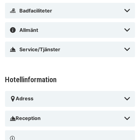
hårtorkar.
Badfaciliteter
Avstånd avrundas till närmsta decimal. Southern
Corsica Beaches - 0,4 km Campo Dell'Oro - 2,8 km
Allmänt
Plaisance Charles Ornano-hamnen - 3,8 km Palais
Fesch – Musée des Beaux-Arts - 4,5 km Chapelle
Service/Tjänster
Imperiale - 4,6 km Musée Fesch - 4,8 km Hotel de Ville
- 5 km Place de Gaulle - 5 km Place Foch - 5 km S:t
Francois-stranden - 5,1 km Bell'Esse - 5,1 km
Cathédrale Ste-Marie - 5,2 km Casino Municipal - 5,2
Hotellinformation
km Salon Napoléonien - 5,2 km Maison Bonaparte - 5,3
km Campo Dell'Oro rekommenderar att du använder
Adress
flygplatsen Ajaccio (AJA-Napoleon Bonaparte) - 4,5
km
Reception
Campo Dell'Oro ligger i Ajaccio nära stranden, en fem
minuters bilfärd från både Southern Corsica Beaches
och Plaisance Charles Ornano-hamnen. Detta hotell