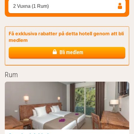
2 Vuxna (1 Rum)
Få exklusiva rabatter på detta hotell genom att bli
medlem
Bli medlem
Rum