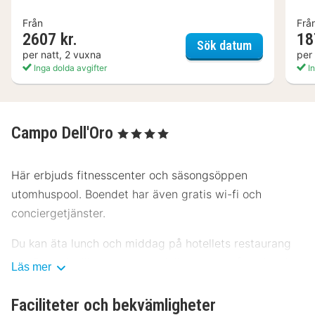
Från
Frå
2607 kr.
18
Domaine Boc
Sök datum
per natt, 2 vuxna
per
Inga dolda avgifter
In
Campo Dell'Oro
, 4 Stjärnor
Här erbjuds fitnesscenter och säsongsöppen
utomhuspool. Boendet har även gratis wi-fi och
conciergetjänster.
Du kan äta lunch och middag på hotellets restaurang
Les Bougainvillees, som specialiserar sig på regionala
Läs mer
rätter, eller bara lata dig på rummet med deras
rumsservice (under begränsade tider). Släck törsten
Faciliteter och bekvämligheter