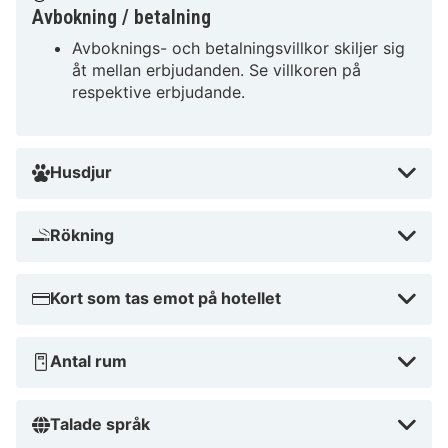
Avbokning / betalning
med exklusiv profil ligger 4,5 km från Palais Fesch –
Avboknings- och betalningsvillkor skiljer sig
Musée des Beaux-Arts och 4,7 km från Musée Fesch.
åt mellan erbjudanden. Se villkoren på
respektive erbjudande.
Nära Gravona River
Husdjur
Rökning
Kort som tas emot på hotellet
Antal rum
Talade språk