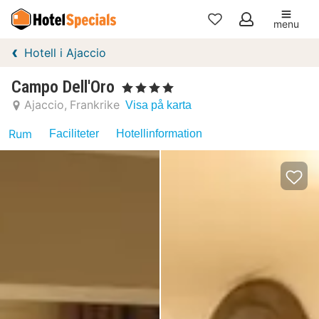
menu
Mina
Hotell i Ajaccio
favoriter
Campo Dell'Oro
, 4 Stjärnor
Ajaccio
Frankrike
Visa på karta
Rum
Faciliteter
Hotellinformation