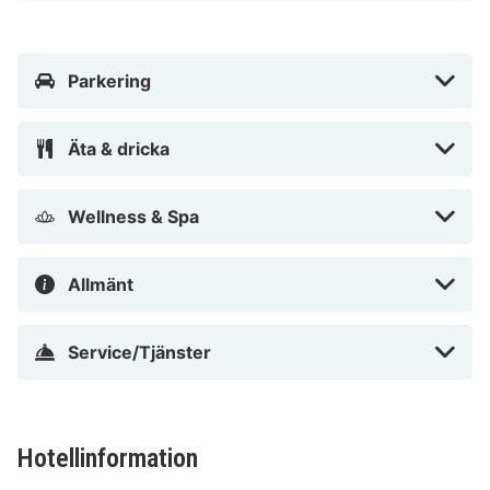
minuters bilfärd från både Alexanderplatz och
Checkpoint Charlie. Detta hotell med exklusiv profil
ligger 2,8 km från Brandenburger Tor och 3,6 km från
Parkering
Potsdamer Platz.
I Berlin (Mitte)
Äta & dricka
Wellness & Spa
Allmänt
Service/Tjänster
Hotellinformation