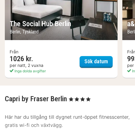
The Social Hub Berlin
a&
Berlin, Tyskland
Berl
Från
Frå
1026 kr.
99
The Social H
Sök datum
per natt, 2 vuxna
per
Inga dolda avgifter
In
Capri by Fraser Berlin
, 4 Stjärnor
Här har du tillgång till dygnet runt-öppet fitnesscenter,
gratis wi-fi och växtvägg.