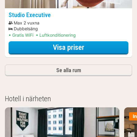
Studio Executive
Max 2 vuxna
Dubbelsäng
Gratis WiFi
Luftkonditionering
för Båtturer & kr
Visa priser
Se alla rum
Hotell i närheten
I