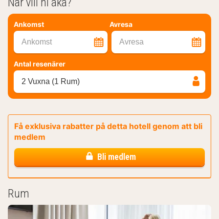
När vill ni åka?
Ankomst
Avresa
Ankomst
Avresa
Antal resenärer
2 Vuxna (1 Rum)
Få exklusiva rabatter på detta hotell genom att bli
medlem
Bli medlem
Rum