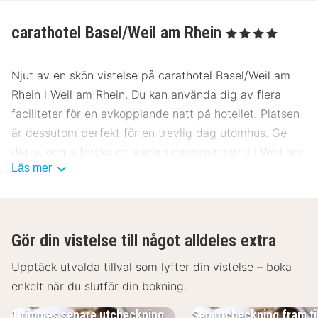
carathotel Basel/Weil am Rhein
, 4 Stjärnor
Njut av en skön vistelse på carathotel Basel/Weil am
Rhein i Weil am Rhein. Du kan använda dig av flera
faciliteter för en avkopplande natt på hotellet. Platsen
är dessutom perfekt för en trevlig dag utomhus. Ge
dig ut och utforska de vackra omgivningarna i Weil am
Läs mer
Rhein. Det blir garanterat en trevlig vistelse på
carathotel Basel/Weil am Rhein.
Gör din vistelse till något alldeles extra
Upptäck utvalda tillval som lyfter din vistelse – boka
enkelt när du slutför din bokning.
1 timmes senare utcheckning
Sen utcheckning fram till