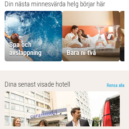
Din nästa minnesvärda helg börjar här
Spa och
E
avslappning
Bara ni två
g
Dina senast visade hotell
Rensa alla