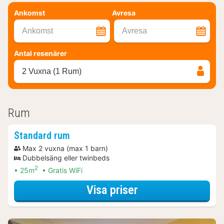
Ankomst
Avresa
Ankomst
Avresa
Antal resenärer
2 Vuxna (1 Rum)
Rum
Standard rum
Max 2 vuxna (max 1 barn)
Dubbelsäng eller twinbeds
2
25m
Gratis WiFi
för Standard rum
Visa priser