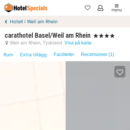
menu
Mina
Hotell i Weil am Rhein
favoriter
carathotel Basel/Weil am Rhein
, 4 Stjärnor
Weil am Rhein
Tyskland
Visa på karta
Rum
Extra tillägg
Faciliteter
Recensioner (1)