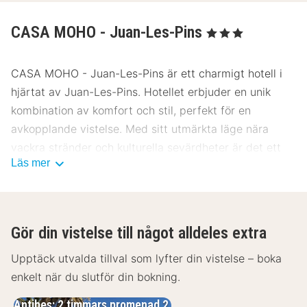
CASA MOHO - Juan-Les-Pins
, 3 Stjärnor
CASA MOHO - Juan-Les-Pins är ett charmigt hotell i
hjärtat av Juan-Les-Pins. Hotellet erbjuder en unik
kombination av komfort och stil, perfekt för en
avkopplande vistelse. Med sitt utmärkta läge nära
vackra stränder och kulturella sevärdheter är det ett
Läs mer
idealiskt val för resenärer som vill uppleva det bästa
av området.
Plats CASA MOHO - Juan-Les-Pins
Gör din vistelse till något alldeles extra
CASA MOHO - Juan-Les-Pins ligger centralt, bara ett
stenkast från stadens livliga torg och vackra stränder.
Upptäck utvalda tillval som lyfter din vistelse – boka
Området är känt för sina pittoreska gator och närhet
enkelt när du slutför din bokning.
till kulturella sevärdheter. Du har enkel tillgång till
Antibes: 2 timmars promenad 2