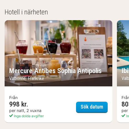
Hotell i närheten
Mercure Antibes Sophia Antipolis
Ib
Valbonne, Frankrike
Valb
Från
Frå
998 kr.
80
Mercure Ant
Sök datum
per natt, 2 vuxna
per
Inga dolda avgifter
In