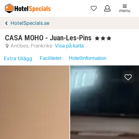
menu
Mina
HotelSpecials.se
favoriter
CASA MOHO - Juan-Les-Pins
, 3 Stjärnor
Antibes
Frankrike
Visa på karta
Extra tillägg
Faciliteter
Hotellinformation