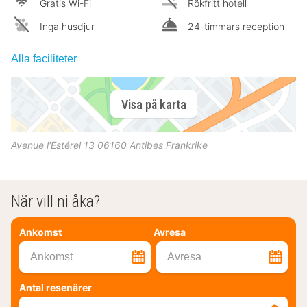
Gratis Wi-Fi
Rökfritt hotell
Inga husdjur
24-timmars reception
Alla faciliteter
Visa på karta
Avenue l'Estérel 13
06160
Antibes
Frankrike
När vill ni åka?
Ankomst
Avresa
Ankomst
Avresa
Antal resenärer