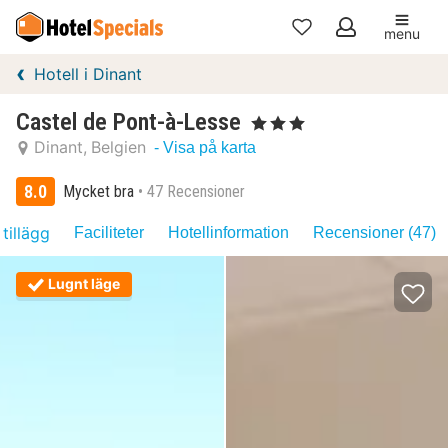
menu
Mina
Hotell i Dinant
favoriter
Castel de Pont-à-Lesse
, 3 Stjärnor
Dinant
Belgien
- Visa på karta
8.0
Mycket bra
47 Recensioner
 tillägg
Faciliteter
Hotellinformation
Recensioner (47)
Lugnt läge