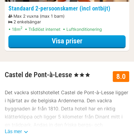
Standaard 2-persoonskamer (incl ontbijt)
Max 2 vuxna (max 1 barn)
2 enkelsängar
2
18m
Trådlöst internet
Luftkonditionering
för Romantiskt w
Visa priser
Castel de Pont-à-Lesse
, 3 Stjärnor
8.0
Det vackra slottshotellet Castel de Pont-à-Lesse ligger
i hjärtat av de belgiska Ardennerna. Den vackra
byggnaden är från 1810. Detta hotell har en riktig
klätterklippa och ligger 5 kilometer från Dinant mitt i
en trädpark. Andas in den friska bergs- och
Läs mer
skogsluften under en promenad och upptäck staden