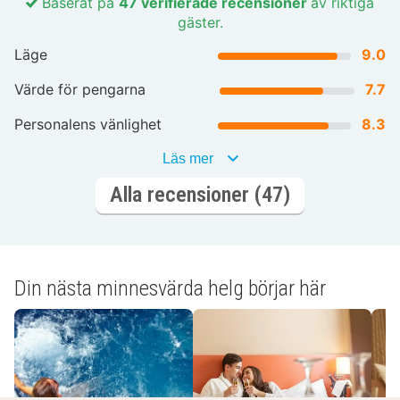
Baserat på
47 verifierade recensioner
av riktiga
gäster.
Läge
9.0
Värde för pengarna
7.7
Personalens vänlighet
8.3
Läs mer
Alla recensioner (47)
Din nästa minnesvärda helg börjar här