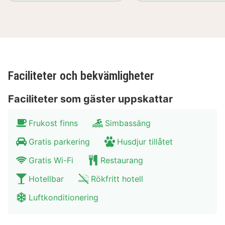
sportentusiaster finns en riktig klätterklippa på plats!
Området runt Castel de Pont-à-Lesse
Castel de Pont-à-Lesse är bekvämt beläget i Dinant i
en naturlig miljö och nära floden Lesse. Detta skapar
ett vackert område för vandrare, kajakpaddlare och
Faciliteter och bekvämligheter
mountainbikecyklister. Se till att besöka de berömda
grottorna i Han-sur-Lesse i området. Den gamla
Faciliteter som gäster uppskattar
stadskärnan i Dinant ligger inom gångavstånd från
hotellet. Centret erbjuder mycket underhållning i form
Frukost finns
Simbassäng
av shopping, sightseeing, att äta och dricka. Besök
Gratis parkering
Husdjur tillåtet
klostret Leffe och beundra det berömda citadellet i
Gratis Wi-Fi
Restaurang
Dinant.
Hotellbar
Rökfritt hotell
Beskrivningen av hotellet är automatiskt översatt med
Google Translate
Luftkonditionering