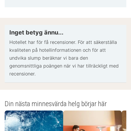
information
Statligt utfärdad fotolegitimation och kreditkort,
bankkort eller kontantdeposition kan krävas vid
incheckning för oförutsedda utgifter.
Särskilda önskemål erbjuds i mån av tillgång vid
Inget betyg ännu...
incheckning och kan medföra ytterligare avgifter.
Hotellet har för få recensioner. För att säkerställa
Särskilda önskemål kan inte garanteras.
kvaliteten på hotellinformationen och för att
Namnet på kreditkortet som används vid
undvika slump beräknar vi bara den
incheckning för att betala för oförutsedda utgifter
genomsnittliga poängen när vi har tillräckligt med
måste vara detsamma som huvudnamnet på
recensioner.
rumsbokningen.
Boendet accepterar kreditkort och kontanter.
Långtidsuthyrning är möjlig.
På detta boende finns bland annat följande
Din nästa minnesvärda helg börjar här
säkerhetsdetaljer: brandsläckare, rökdetektor,
säkerhetssystem, förbandslåda och fönstergaller.
Det här boendet har utomhusområden såsom