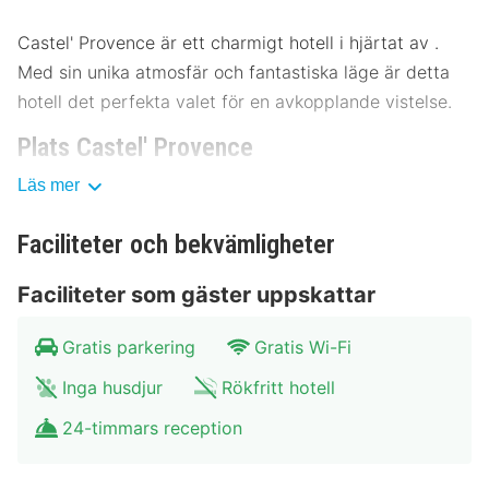
Castel' Provence är ett charmigt hotell i hjärtat av .
Med sin unika atmosfär och fantastiska läge är detta
hotell det perfekta valet för en avkopplande vistelse.
Plats Castel' Provence
Läs mer
Castel' Provence ligger bara några minuter från
stadens centrum, vilket gör det enkelt att utforska de
Faciliteter och bekvämligheter
lokala sevärdheterna. Från hotellet har du nära till flera
museer och kulturella platser. Området är känt för sina
Faciliteter som gäster uppskattar
pittoreska vyer och lugna omgivningar, vilket gör det
till en idealisk plats för en avkopplande semester. Det
Gratis parkering
Gratis Wi-Fi
finns goda kollektivtrafikförbindelser med både buss
Inga husdjur
Rökfritt hotell
och tåg, samt tillgång till parkering.
24-timmars reception
Stadens centrum: 500 meter
Museum A: 300 meter
Huvudtorget: 800 meter