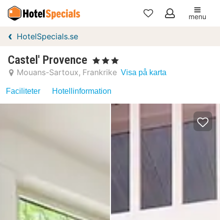
menu
Mina
HotelSpecials.se
favoriter
Castel' Provence
, 3 Stjärnor
Mouans-Sartoux
Frankrike
Visa på karta
Faciliteter
Hotellinformation