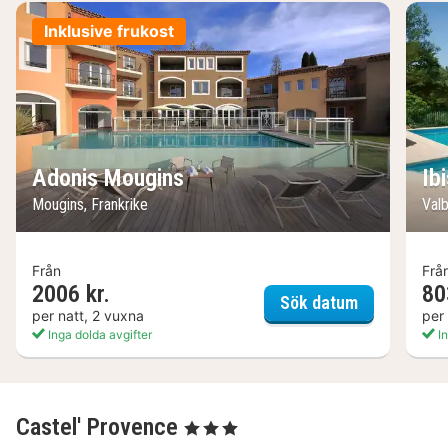
Inklusive frukost
Adonis Mougins
Ib
Mougins, Frankrike
Valb
Från
Frå
2006 kr.
80
Adonis Moug
Sök datum
per natt, 2 vuxna
per
Inga dolda avgifter
In
Castel' Provence
, 3 Stjärnor