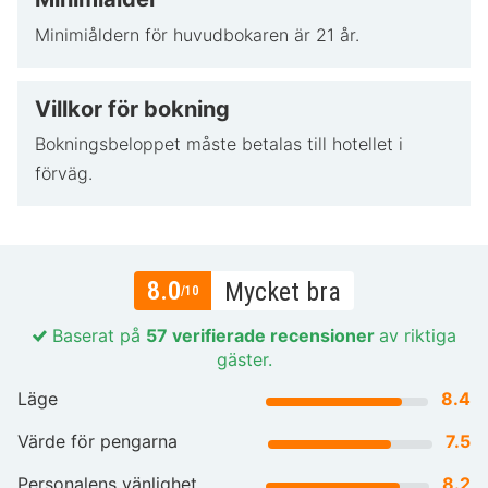
Minimiåldern för huvudbokaren är 21 år.
Villkor för bokning
Bokningsbeloppet måste betalas till hotellet i
förväg.
8.0
Mycket bra
/10
Baserat på
57 verifierade recensioner
av riktiga
gäster.
Läge
8.4
Värde för pengarna
7.5
Personalens vänlighet
8.2