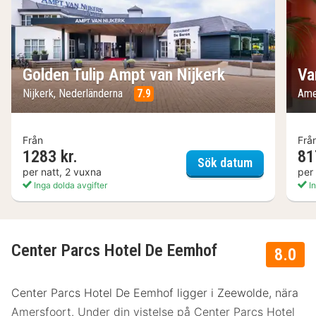
Golden Tulip Ampt van Nijkerk
Va
Nijkerk, Nederländerna
7.9
Ame
Från
Frå
1283 kr.
81
Golden Tuli
Sök datum
per natt, 2 vuxna
per
Inga dolda avgifter
In
Center Parcs Hotel De Eemhof
8.0
Center Parcs Hotel De Eemhof ligger i Zeewolde, nära
Amersfoort. Under din vistelse på Center Parcs Hotel