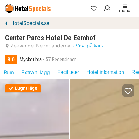
menu
Mina
HotelSpecials.se
favoriter
Center Parcs Hotel De Eemhof
Zeewolde
Nederländerna
- Visa på karta
8.0
Mycket bra
57 Recensioner
Rum
Extra tillägg
Faciliteter
Hotellinformation
Rec
Lugnt läge