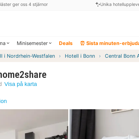
äster ger oss 4 stjärnor
Unika hotellupplev
ema
Minisemester
Deals
⏰ Sista minuten-erbju
ll i Nordrhein-Westfalen
Hotell i Bonn
Central Bonn 
 home2share
d
Visa på karta
ion