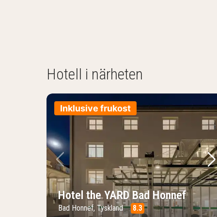
Hotell i närheten
Inklusive frukost
Föregående bild
Nä
Hotel the YARD Bad Honnef
Bad Honnef, Tyskland
8.3