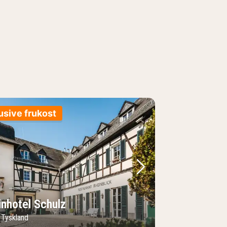
usive frukost
regående bild
Nästa bild
inhotel Schulz
 Tyskland