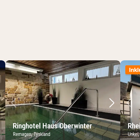
Inkl
sta bild
Föregående bild
Nästa bild
Fö
Ringhotel Haus Oberwinter
Rhe
Remagen, Tyskland
Unkel,