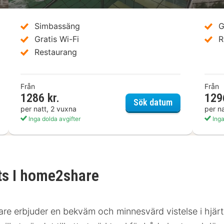
Simbassäng
G
Gratis Wi-Fi
R
Restaurang
Från
Från
1286 kr.
129
el the YARD Bad Honnef
Ringhotel Hau
Sök datum
per natt, 2 vuxna
per n
Inga dolda avgifter
Inga
ts I home2share
e erbjuder en bekväm och minnesvärd vistelse i hjärt