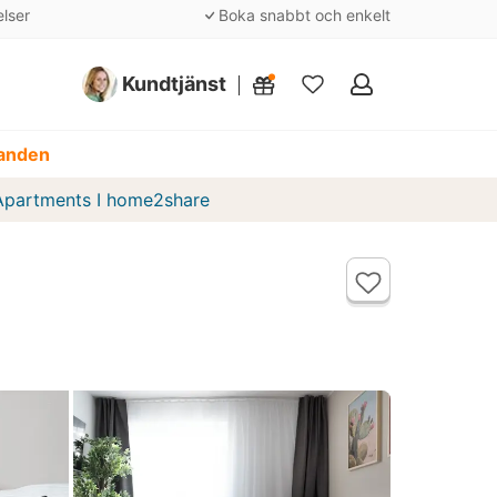
elser
Boka snabbt och enkelt
Kundtjänst
Mina
favoriter
danden
Apartments I home2share