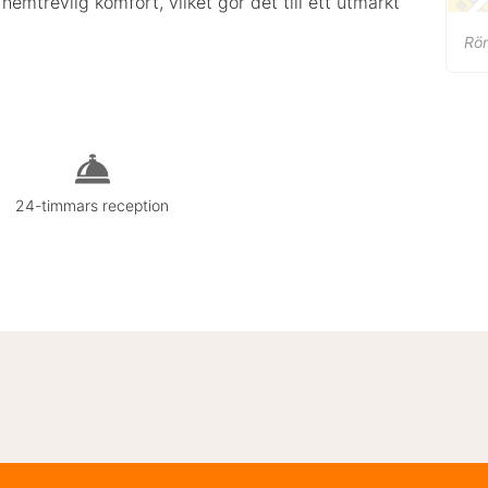
emtrevlig komfort, vilket gör det till ett utmärkt
Rö
24-timmars reception