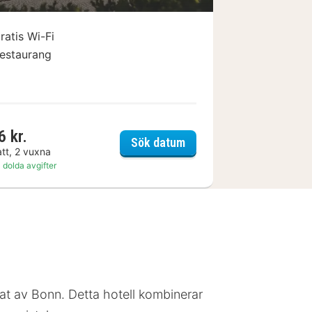
ratis Wi-Fi
estaurang
6 kr.
s Oberwinter
Rheinhotel Schulz
Sök datum
att, 2 vuxna
 dolda avgifter
at av Bonn. Detta hotell kombinerar