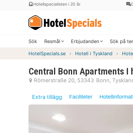
Hotellspecialisten i 20 år
G
Sök
Resmål
Erbjudanden
Sök på t
HotelSpecials.se
Hotell i Tyskland
Hote
Central Bonn Apartments I
Römerstraße 20
53343
Bonn
Tysklan
Extra tillägg
Faciliteter
Hotellinformat