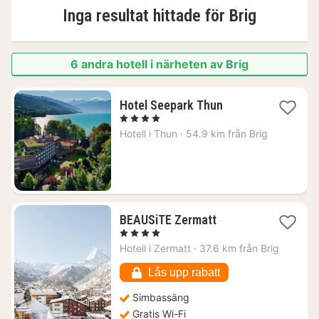
Inga resultat hittade för
Brig
6 andra hotell i närheten av Brig
1
Hotel Seepark Thun
natt
, 4 Stjärnor
från
Hotell i
Thun
·
54.9 km från Brig
2460
kr.
1
BEAUSiTE Zermatt
natt
, 4 Stjärnor
från
Hotell i
Zermatt
·
37.6 km från Brig
3981
kr.
Lås upp rabatt
Simbassäng
Gratis Wi-Fi