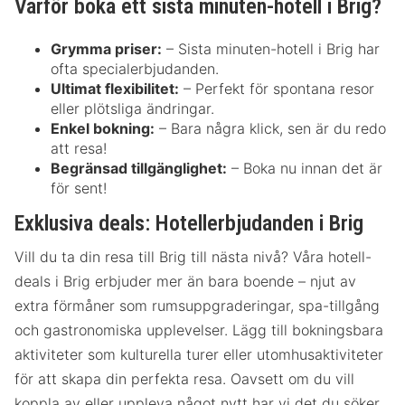
Varför boka ett sista minuten-hotell i Brig?
Grymma priser:
– Sista minuten-hotell i Brig har
ofta specialerbjudanden.
Ultimat flexibilitet:
– Perfekt för spontana resor
eller plötsliga ändringar.
Enkel bokning:
– Bara några klick, sen är du redo
att resa!
Begränsad tillgänglighet:
– Boka nu innan det är
för sent!
Exklusiva deals: Hotellerbjudanden i Brig
Vill du ta din resa till Brig till nästa nivå? Våra hotell-
deals i Brig erbjuder mer än bara boende – njut av
extra förmåner som rumsuppgraderingar, spa-tillgång
och gastronomiska upplevelser. Lägg till bokningsbara
aktiviteter som kulturella turer eller utomhusaktiviteter
för att skapa din perfekta resa. Oavsett om du vill
koppla av eller uppleva något nytt har vi det du söker.