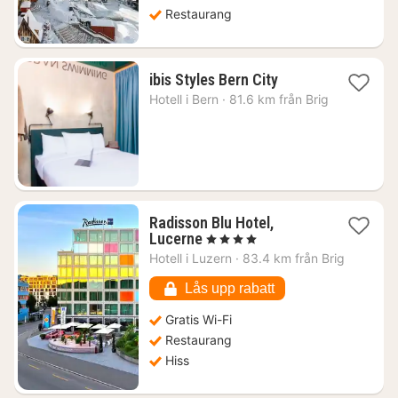
Restaurang
1
ibis Styles Bern City
natt
Hotell i
Bern
·
81.6 km från Brig
från
2080
kr.
Radisson Blu Hotel,
1
Lucerne
, 4 Stjärnor
natt
Hotell i
Luzern
·
83.4 km från Brig
från
2637
Lås upp rabatt
kr.
Gratis Wi-Fi
Restaurang
Hiss