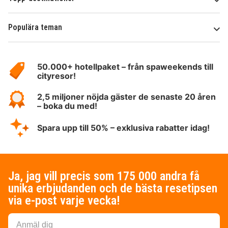
Populära teman
Om
HotelSpecials
50.000+ hotellpaket – från spaweekends till
cityresor!
2,5 miljoner nöjda gäster de senaste 20 åren
– boka du med!
Spara upp till 50% – exklusiva rabatter idag!
Ja, jag vill precis som 175 000 andra få
unika erbjudanden och de bästa resetipsen
via e-post varje vecka!