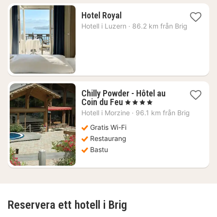
1
Hotel Royal
natt
Hotell i
Luzern
·
86.2 km från Brig
från
3129
kr.
Chilly Powder - Hôtel au
1
Coin du Feu
, 4 Stjärnor
natt
Hotell i
Morzine
·
96.1 km från Brig
från
2999
Gratis Wi-Fi
kr.
Restaurang
Bastu
Reservera ett hotell i Brig