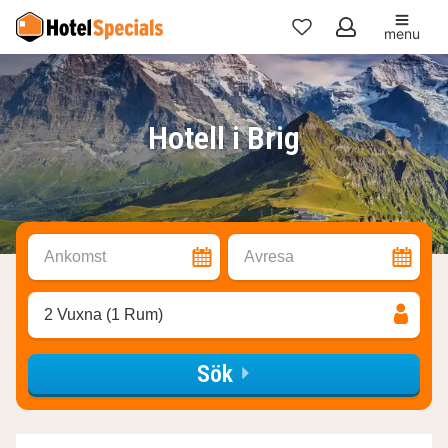
menu
Mina
favoriter
Hotell i Brig
Ankomst
Avresa
2 Vuxna (1 Rum)
Sök