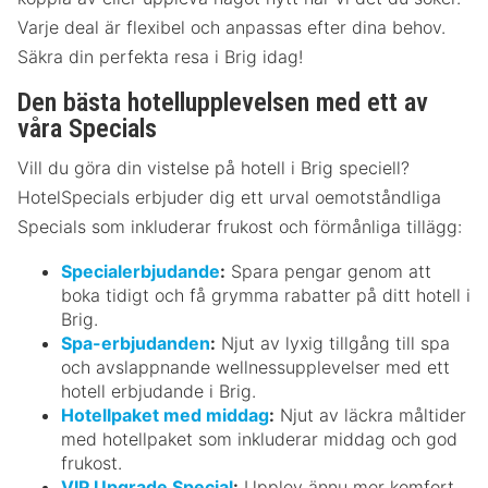
Varje deal är flexibel och anpassas efter dina behov.
Säkra din perfekta resa i Brig idag!
Den bästa hotellupplevelsen med ett av
våra Specials
Vill du göra din vistelse på hotell i Brig speciell?
HotelSpecials erbjuder dig ett urval oemotståndliga
Specials som inkluderar frukost och förmånliga tillägg:
Specialerbjudande
:
Spara pengar genom att
boka tidigt och få grymma rabatter på ditt hotell i
Brig.
Spa-erbjudanden
:
Njut av lyxig tillgång till spa
och avslappnande wellnessupplevelser med ett
hotell erbjudande i Brig.
Hotellpaket med middag
:
Njut av läckra måltider
med hotellpaket som inkluderar middag och god
frukost.
VIP Upgrade Special
:
Upplev ännu mer komfort