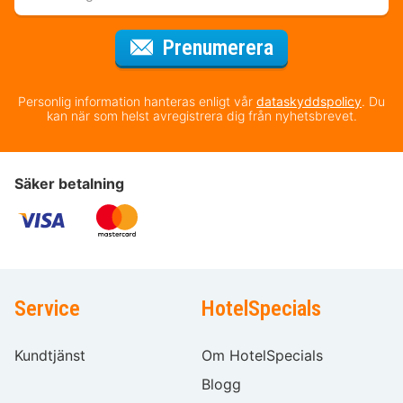
för nyhetsbrev
Prenumerera
Personlig information hanteras enligt vår
dataskyddspolicy
. Du
kan när som helst avregistrera dig från nyhetsbrevet.
Säker betalning
Service
HotelSpecials
Kundtjänst
Om HotelSpecials
Blogg