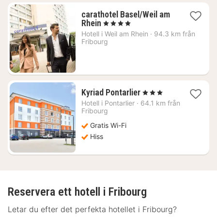
carathotel Basel/Weil am
1
Rhein
, 4 Stjärnor
natt
Hotell i
Weil am Rhein
·
94.3 km från
från
Fribourg
1185
kr.
1
Kyriad Pontarlier
, 3 Stjärnor
natt
Hotell i
Pontarlier
·
64.1 km från
från
Fribourg
735
Gratis Wi-Fi
kr.
Hiss
Reservera ett hotell i Fribourg
Letar du efter det perfekta hotellet i Fribourg?