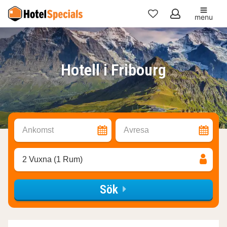
menu
Mina
favoriter
Hotell i Fribourg
Ankomst
Avresa
2 Vuxna (1 Rum)
Sök