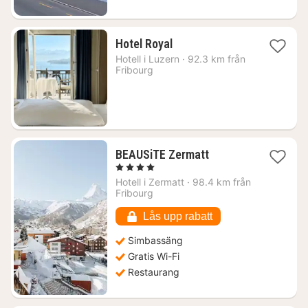
1
Hotel Royal
natt
Hotell i
Luzern
·
92.3 km från
från
Fribourg
3129
kr.
1
BEAUSiTE Zermatt
natt
, 4 Stjärnor
från
Hotell i
Zermatt
·
98.4 km från
3981
Fribourg
kr.
Lås upp rabatt
Simbassäng
Gratis Wi-Fi
Restaurang