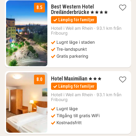
Best Western Hotel
8.5
1
Dreiländerbrücke
, 4 Stjärnor
natt
Lämplig för familjer
från
1140
Hotell i
Weil am Rhein
·
93.1 km från
Fribourg
kr.
Lugnt läge i staden
Tre-landspunkt
Gratis parkering
1
Hotel Maximilian
, 3 Stjärnor
8.0
natt
Lämplig för familjer
från
1254
Hotell i
Weil am Rhein
·
93.1 km från
Fribourg
kr.
Lugnt läge
Tillgång till gratis WiFi
Kostnadsfritt