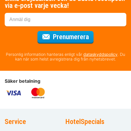
via e-post varje vecka!
för nyhetsbrev
Prenumerera
Personlig information hanteras enligt vår
dataskyddspolicy
. Du
kan när som helst avregistrera dig från nyhetsbrevet.
Säker betalning
Service
HotelSpecials