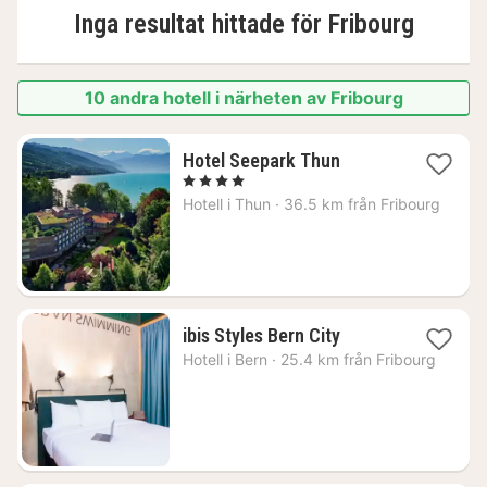
Inga resultat hittade för
Fribourg
10 andra hotell i närheten av Fribourg
1
Hotel Seepark Thun
natt
, 4 Stjärnor
från
Hotell i
Thun
·
36.5 km från Fribourg
2461
kr.
1
ibis Styles Bern City
natt
Hotell i
Bern
·
25.4 km från Fribourg
från
2080
kr.