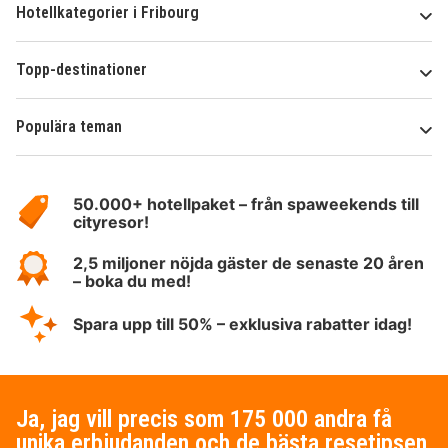
Hotellkategorier i Fribourg
Topp-destinationer
Populära teman
Om
HotelSpecials
50.000+ hotellpaket – från spaweekends till
cityresor!
2,5 miljoner nöjda gäster de senaste 20 åren
– boka du med!
Spara upp till 50% – exklusiva rabatter idag!
Ja, jag vill precis som 175 000 andra få
unika erbjudanden och de bästa resetipsen