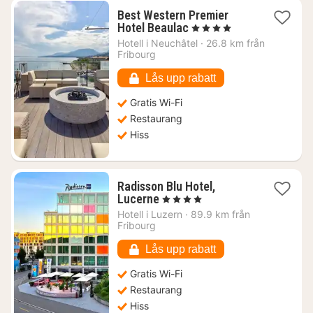
Best Western Premier
1
Hotel Beaulac
, 4 Stjärnor
natt
Hotell i
Neuchâtel
·
26.8 km från
från
Fribourg
2246
kr.
Lås upp rabatt
Gratis Wi-Fi
Restaurang
Hiss
Radisson Blu Hotel,
1
Lucerne
, 4 Stjärnor
natt
Hotell i
Luzern
·
89.9 km från
från
Fribourg
2637
kr.
Lås upp rabatt
Gratis Wi-Fi
Restaurang
Hiss