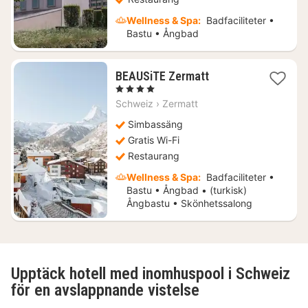
Wellness & Spa:
Badfaciliteter •
Bastu • Ångbad
1
BEAUSiTE Zermatt
natt
, 4 Stjärnor
från
Schweiz
›
Zermatt
4307
kr.
Simbassäng
Gratis Wi-Fi
Restaurang
Wellness & Spa:
Badfaciliteter •
Bastu • Ångbad • (turkisk)
Ångbastu • Skönhetssalong
Upptäck hotell med inomhuspool i Schweiz
för en avslappnande vistelse