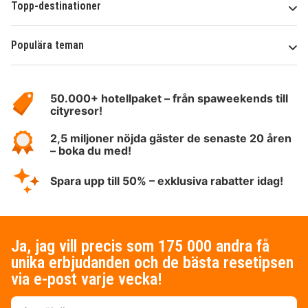
Topp-destinationer
Populära teman
Om
HotelSpecials
50.000+ hotellpaket – från spaweekends till
cityresor!
2,5 miljoner nöjda gäster de senaste 20 åren
– boka du med!
Spara upp till 50% – exklusiva rabatter idag!
Ja, jag vill precis som 175 000 andra få
unika erbjudanden och de bästa resetipsen
via e-post varje vecka!