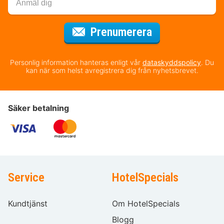
för nyhetsbrev
Prenumerera
Personlig information hanteras enligt vår
dataskyddspolicy
. Du
kan när som helst avregistrera dig från nyhetsbrevet.
Säker betalning
Service
HotelSpecials
Kundtjänst
Om HotelSpecials
Blogg