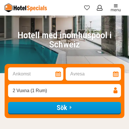
menu
Mina
favoriter
Hotell med inomhuspool i
Schweiz
Ankomst
Avresa
2 Vuxna (1 Rum)
Sök