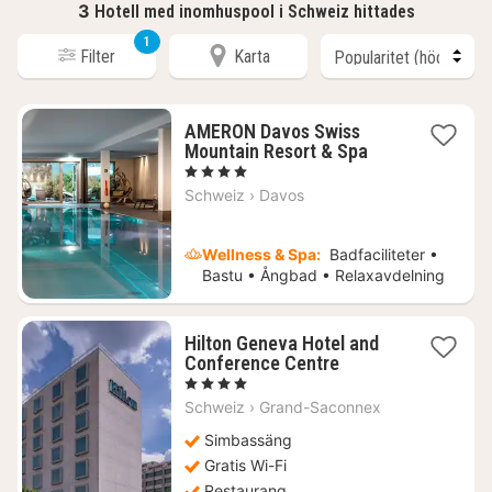
3
Hotell med inomhuspool i Schweiz hittades
1
Filter
Karta
AMERON Davos Swiss
1
Mountain Resort & Spa
natt
, 4 Stjärnor
från
Schweiz
›
Davos
2022
kr.
Wellness & Spa:
Badfaciliteter •
Bastu • Ångbad • Relaxavdelning
Hilton Geneva Hotel and
1
Conference Centre
natt
, 4 Stjärnor
från
Schweiz
›
Grand-Saconnex
2025
kr.
Simbassäng
Gratis Wi-Fi
Restaurang