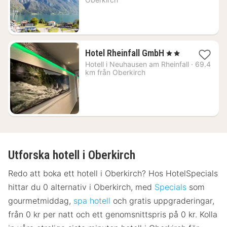
kr.
1
Hotel Rheinfall GmbH
, 2 Stjärnor
natt
Hotell i
Neuhausen am Rheinfall
·
69.4
från
km från Oberkirch
2163
kr.
Utforska hotell i Oberkirch
Redo att boka ett hotell i Oberkirch? Hos HotelSpecials
hittar du 0 alternativ i Oberkirch, med
Specials
som
gourmetmiddag,
spa hotell
och gratis uppgraderingar,
från 0 kr per natt och ett genomsnittspris på 0 kr. Kolla