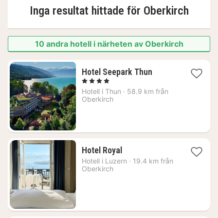
Inga resultat hittade för
Oberkirch
10 andra hotell i närheten av Oberkirch
1
Hotel Seepark Thun
natt
, 4 Stjärnor
från
Hotell i
Thun
·
58.9 km från
2460
Oberkirch
kr.
1
Hotel Royal
natt
Hotell i
Luzern
·
19.4 km från
från
Oberkirch
3129
kr.