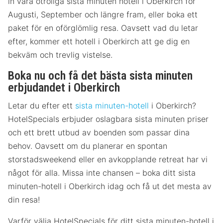
in våra otroliga sista minuten hotell i Oberkirch för
Augusti, September och längre fram, eller boka ett
paket för en oförglömlig resa. Oavsett vad du letar
efter, kommer ett hotell i Oberkirch att ge dig en
bekväm och trevlig vistelse.
Boka nu och få det bästa sista minuten
erbjudandet i Oberkirch
Letar du efter ett
sista minuten-hotell
i Oberkirch?
HotelSpecials erbjuder oslagbara sista minuten priser
och ett brett utbud av boenden som passar dina
behov. Oavsett om du planerar en spontan
storstadsweekend eller en avkopplande retreat har vi
något för alla. Missa inte chansen – boka ditt sista
minuten-hotell i Oberkirch idag och få ut det mesta av
din resa!
Varför välja HotelSpecials för ditt sista minuten-hotell i