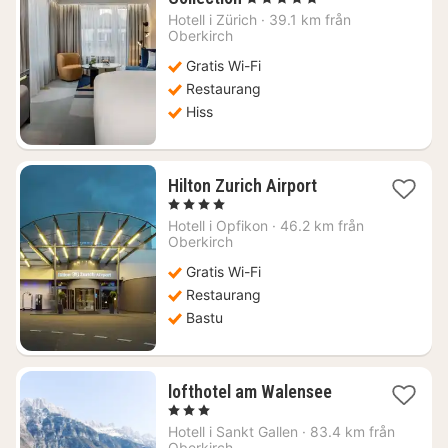
natt
Hotell i
Zürich
·
39.1 km från
från
Oberkirch
4690
Gratis Wi-Fi
kr.
Restaurang
Hiss
1
Hilton Zurich Airport
natt
, 4 Stjärnor
från
Hotell i
Opfikon
·
46.2 km från
1432
Oberkirch
kr.
Gratis Wi-Fi
Restaurang
Bastu
1
lofthotel am Walensee
natt
, 3 Stjärnor
från
Hotell i
Sankt Gallen
·
83.4 km från
2878
Oberkirch