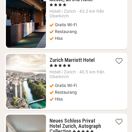
natt
, 4 Stjärnor
från
Hotell i
Zürich
·
43.2 km från
1403
Oberkirch
kr.
Gratis Wi-Fi
Restaurang
Hiss
1
Zurich Marriott Hotel
natt
, 5 Stjärnor
från
Hotell i
Zürich
·
40.5 km från
5124
Oberkirch
kr.
Gratis Wi-Fi
Restaurang
Hiss
Neues Schloss Privat
Hotel Zurich, Autograph
1
Collection
, 5 Stjärnor