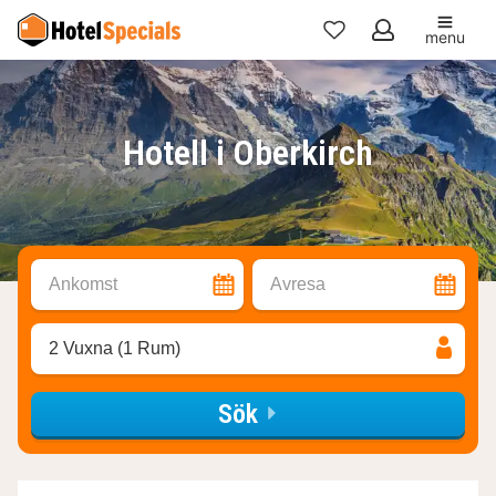
menu
Mina
favoriter
Hotell i Oberkirch
Ankomst
Avresa
2 Vuxna (1 Rum)
Sök