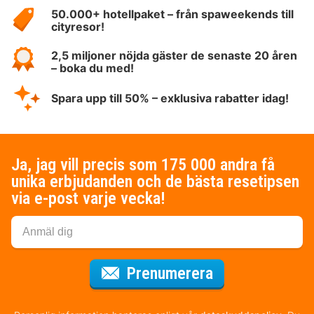
HotelSpecials
50.000+ hotellpaket – från spaweekends till
cityresor!
2,5 miljoner nöjda gäster de senaste 20 åren
– boka du med!
Spara upp till 50% – exklusiva rabatter idag!
Ja, jag vill precis som 175 000 andra få
unika erbjudanden och de bästa resetipsen
via e-post varje vecka!
för nyhetsbrev
Prenumerera