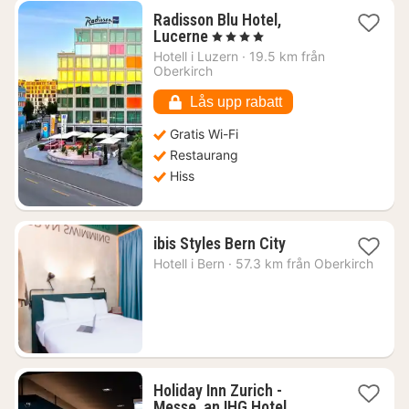
Radisson Blu Hotel,
1
Lucerne
, 4 Stjärnor
natt
Hotell i
Luzern
·
19.5 km från
från
Oberkirch
2637
kr.
Lås upp rabatt
Gratis Wi-Fi
Restaurang
Hiss
1
ibis Styles Bern City
natt
Hotell i
Bern
·
57.3 km från Oberkirch
från
2080
kr.
Holiday Inn Zurich -
1
Messe, an IHG Hotel