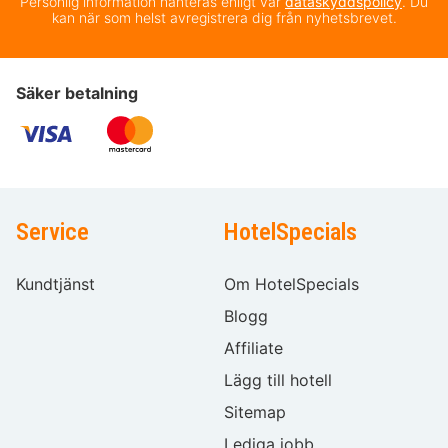
Personlig information hanteras enligt vår
dataskyddspolicy
. Du
kan när som helst avregistrera dig från nyhetsbrevet.
Säker betalning
Service
HotelSpecials
Kundtjänst
Om HotelSpecials
Blogg
Affiliate
Lägg till hotell
Sitemap
Lediga jobb