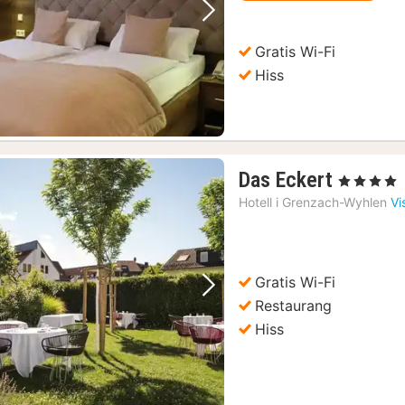
Föregående bild
Nästa bild
Gratis Wi-Fi
Hiss
1
Das Eckert
, 4 Stjärnor
natt
Hotell i
Grenzach-Wyhlen
Vi
från
1146
kr.
Gratis Wi-Fi
Föregående bild
Nästa bild
Restaurang
Hiss