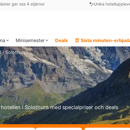
äster ger oss 4 stjärnor
Unika hotellupplev
ema
Minisemester
Deals
⏰ Sista minuten-erbju
l i Solothurn
 hotellen i Solothurn med specialpriser och deals