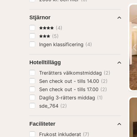
Stjärnor
4 Stjärnor
(4)
3 Stjärnor
(5)
Ingen klassificering
(4)
Hotelltillägg
Trerätters välkomstmiddag
(2)
Sen check out - tills 14.00
(2)
Sen check out - tills 17.00
(2)
Daglig 3-rätters middag
(1)
sde_764
(2)
Faciliteter
Frukost inkluderat
(7)