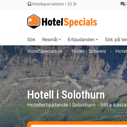
Hotellspecialisten i 20 år
G
Sök
Resmål
Erbjudanden
Sök på t
HotelSpecials.se
Hotell i Schweiz
Hotel
Hotell i Solothurn
Hotellerbjudande i Solothurn - hitta bästa