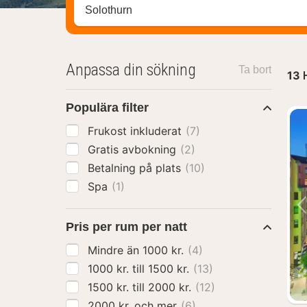
Sök efter hotell, område eller stad
Anpassa din sökning
Ta bort
13
Populära filter
Frukost inkluderat
(7)
Gratis avbokning
(2)
Betalning på plats
(10)
Spa
(1)
Pris per rum per natt
Mindre än 1000 kr.
(4)
1000 kr. till 1500 kr.
(13)
1500 kr. till 2000 kr.
(12)
2000 kr. och mer
(6)