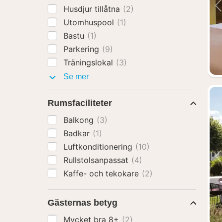
Husdjur tillåtna
(2)
Utomhuspool
(1)
Bastu
(1)
Parkering
(9)
Träningslokal
(3)
Faciliteter
Se mer
Rumsfaciliteter
Balkong
(3)
Badkar
(1)
Luftkonditionering
(10)
Rullstolsanpassat
(4)
Kaffe- och tekokare
(2)
Gästernas betyg
Mycket bra 8+
(2)