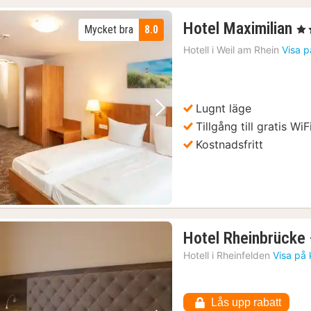
1
Hotel Maximilian
Mycket bra
8.0
, 3 
na
Hotell i
Weil am Rhein
Visa p
fr
1
kr
Lugnt läge
Föregående bild
Nästa bild
Tillgång till gratis WiF
Kostnadsfritt
Hotel Rheinbrücke
Hotell i
Rheinfelden
Visa på 
Lås upp rabatt