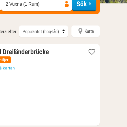
Sök
2 Vuxna (1 Rum)
Karta
tera efter
1
 Dreiländerbrücke
natt
miljer
från
å kartan
1141
kr.