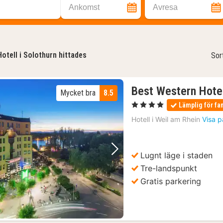
Ankomst
Avresa
Hotell i Solothurn hittades
Sor
Best Western Hotel
Mycket bra
8.5
, 4 Stjärnor
Lämplig för fa
Hotell i
Weil am Rhein
Visa p
Lugnt läge i staden
Föregående bild
Nästa bild
Tre-landspunkt
Gratis parkering