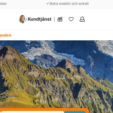
elser
Boka snabbt och enkelt
Kundtjänst
Mina
favoriter
danden