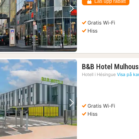
Lås upp rabatt
Föregående bild
Nästa bild
Gratis Wi-Fi
Hiss
B&B Hotel Mulhous
Hotell i
Hésingue
Visa på ka
Gratis Wi-Fi
Föregående bild
Nästa bild
Hiss