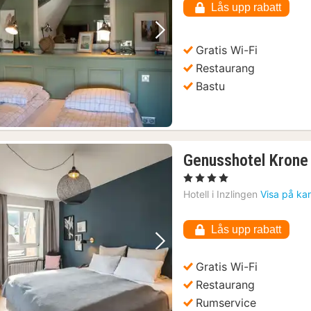
Lås upp rabatt
Föregående bild
Nästa bild
Gratis Wi-Fi
Restaurang
Bastu
Genusshotel Krone 
, 4 Stjärnor
Hotell i
Inzlingen
Visa på ka
Lås upp rabatt
Föregående bild
Nästa bild
Gratis Wi-Fi
Restaurang
Rumservice