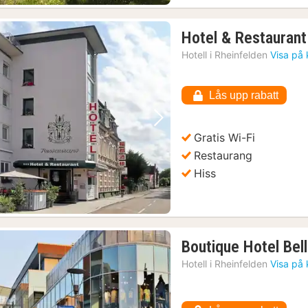
Hotel & Restaurant
Hotell i
Rheinfelden
Visa på 
Lås upp rabatt
Föregående bild
Nästa bild
Gratis Wi-Fi
Restaurang
Hiss
Boutique Hotel Bel
Hotell i
Rheinfelden
Visa på 