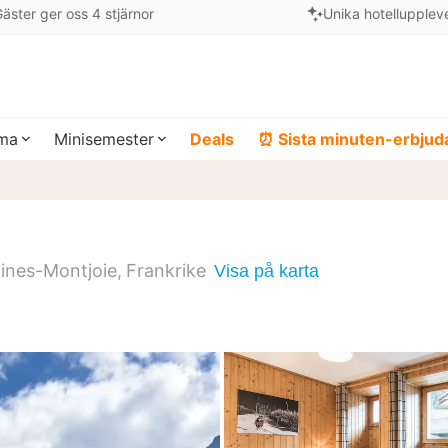
äster ger oss 4 stjärnor
Unika hotellupplev
ema
Minisemester
Deals
⏰ Sista minuten-erbju
r
ines-Montjoie
Frankrike
Visa på karta