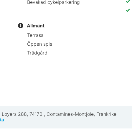
Bevakad cykelparkering
nredning
Allmänt
Terrass
Öppen spis
 Gai Soleil
Trädgård
e en egen restaurang, men det finns många trevliga mats
, från avslappnade kaféer till romantiska middagsställen
ist rekommenderar Chalet-hôtel Gai
rum
 Loyers 288
,
74170
,
Contamines-Montjoie, Frankrike
ta
gäster