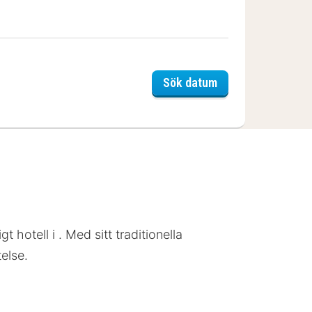
Armancette Hotel, 
Sök datum
 hotell i . Med sitt traditionella
telse.