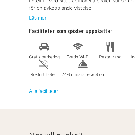
hotell i . Med sitt traditionella chalet-stil och 
för en avkopplande vistelse.
Läs mer
Faciliteter som gäster uppskattar
Gratis parkering
Gratis Wi-Fi
Restaurang
In
Rökfritt hotell
24-timmars reception
Alla faciliteter