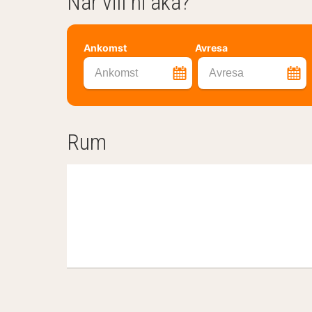
När vill ni åka?
Ankomst
Avresa
Ankomst
Avresa
Rum