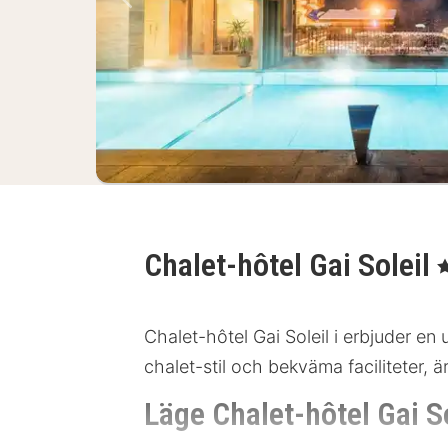
Föregående bild
Chalet-hôtel Gai Soleil
, 
Chalet-hôtel Gai Soleil i erbjuder en 
chalet-stil och bekväma faciliteter, ä
Läge Chalet-hôtel Gai So