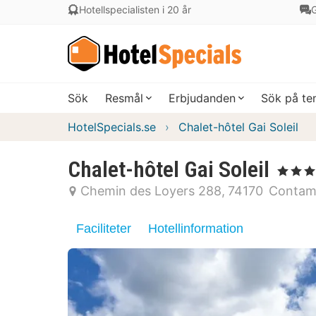
Hotellspecialisten i 20 år
G
Sök
Resmål
Erbjudanden
Sök på t
HotelSpecials.se
Chalet-hôtel Gai Soleil
Chalet-hôtel Gai Soleil
, 3 Stjärno
Chemin des Loyers 288
74170
Contam
Faciliteter
Hotellinformation