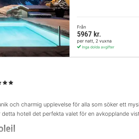
Nästa bild
Från
5967 kr.
per natt, 2 vuxna
Inga dolda avgifter
3 Stjärnor
unik och charmig upplevelse för alla som söker ett mysigt
r detta hotell det perfekta valet för en avkopplande vis
leil