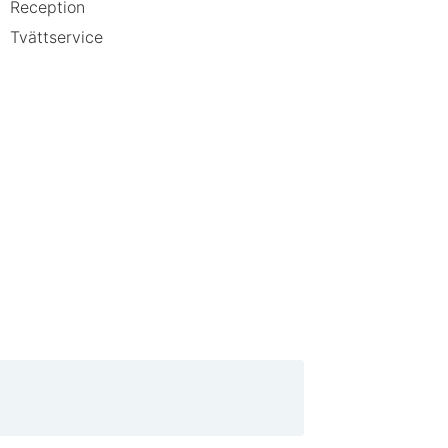
Reception
Tvättservice
tällen i närheten. Området bjuder på
, vilket gör det enkelt att hitta
 Soleil