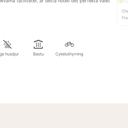
bekväma faciliteter, är detta hotell det perfekta valet
Ch
Fra
ga husdjur
Bastu
Cykeluthyrning