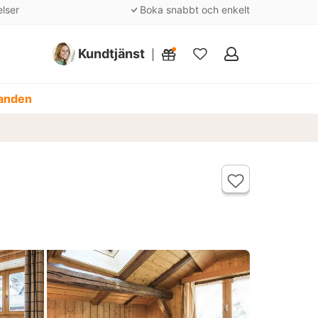
elser
Boka snabbt och enkelt
Kundtjänst
Mina
favoriter
danden