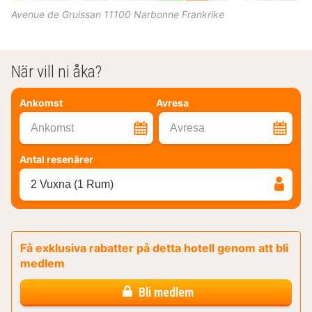
Avenue de Gruissan
11100
Narbonne
Frankrike
När vill ni åka?
Ankomst
Avresa
Ankomst
Avresa
Antal resenärer
2 Vuxna (1 Rum)
Få exklusiva rabatter på detta hotell genom att bli
medlem
Bli medlem