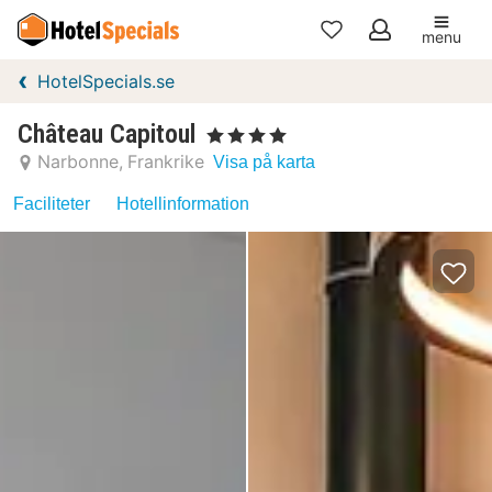
menu
Mina
HotelSpecials.se
favoriter
Château Capitoul
, 4 Stjärnor
Narbonne
Frankrike
Visa på karta
Faciliteter
Hotellinformation