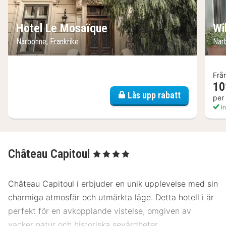
Hotel Le Mosaïque
Wi
Narbonne, Frankrike
Nar
Frå
10
Lås upp rabatt
per
In
Château Capitoul
, 4 Stjärnor
Château Capitoul i erbjuder en unik upplevelse med sin
charmiga atmosfär och utmärkta läge. Detta hotell i är
perfekt för en avkopplande vistelse, omgiven av
vacker natur och historiska sevärdheter.