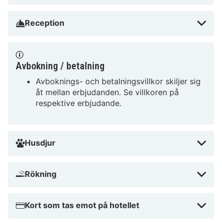
från lokala specialiteter till internationella rätter.
Reception
Wellness Château Capitoul
Château Capitoul erbjuder en oas av lugn med sina
välutrustade wellnessfaciliteter. Koppla av med en
Avbokning / betalning
lugnande massage eller ta ett uppfriskande dopp i
Avboknings- och betalningsvillkor skiljer sig
poolen.
åt mellan erbjudanden. Se villkoren på
respektive erbjudande.
Sauna
Pool
Spa-behandlingar
Husdjur
Varför vår HotelSpecialist rekommenderar
Château Capitoul
Rökning
Perfekt läge nära historiska sevärdheter
Höga betyg från tidigare gäster
Vänlig och hjälpsam personal
Kort som tas emot på hotellet
Unika wellnessfaciliteter