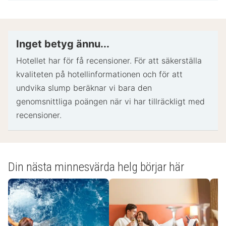
bankkort eller kontantdeposition kan krävas vid
incheckning för oförutsedda utgifter.
Särskilda önskemål erbjuds i mån av tillgång vid
Inget betyg ännu...
incheckning och kan medföra ytterligare avgifter.
Hotellet har för få recensioner. För att säkerställa
Särskilda önskemål kan inte garanteras.
kvaliteten på hotellinformationen och för att
Boendet accepterar kreditkort; ingen
undvika slump beräknar vi bara den
kontantbetalning.
genomsnittliga poängen när vi har tillräckligt med
På detta boende finns bland annat följande
recensioner.
säkerhetsdetalj: brandsläckare.
- Speciella instruktioner.:
Personalen i receptionen välkomnar gästerna vid
Din nästa minnesvärda helg börjar här
ankomst. Informationen från boendet kan ha
översatts med automatiska översättningsverktyg.
- Utcheckning: 10:00
- Tilläggsavgifter: